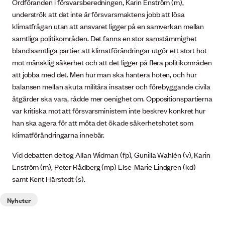
Ordföranden i försvarsberedningen, Karin Enström (m),
underströk att det inte är försvarsmaktens jobb att lösa
klimatfrågan utan att ansvaret ligger på en samverkan mellan
samtliga politikområden. Det fanns en stor samstämmighet
bland samtliga partier att klimatförändringar utgör ett stort hot
mot mänsklig säkerhet och att det ligger på flera politikområden
att jobba med det. Men hur man ska hantera hoten, och hur
balansen mellan akuta militära insatser och förebyggande civila
åtgärder ska vara, rådde mer oenighet om. Oppositionspartierna
var kritiska mot att försvarsministern inte beskrev konkret hur
han ska agera för att möta det ökade säkerhetshotet som
klimatförändringarna innebär.
Vid debatten deltog Allan Widman (fp), Gunilla Wahlén (v), Karin
Enström (m), Peter Rådberg (mp) Else-Marie Lindgren (kd)
samt Kent Härstedt (s).
Nyheter