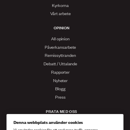
Kyrkorna
Vårt arbete
OPINION
All opinion
Påverkansarbete
Remissyttranden
Debatt / Uttalande
Rapporter
Nyheter
Blogg
Press
PRATA MED OSS
Kontakta oss
Denna webbplats använder cookies
Vi använder cookies för att analysera trafik, anpassa