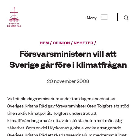
Gå
till
Sök
Meny
innehåll
Vad
HEM
/
OPINION
/
NYHETER
/
Sök
letar
Försvarsministern vill att
du
Sverige går före i klimatfrågan
efter?
20 november 2008
Vid ett riksdagsseminarium under torsdagen anordnat av
Sveriges Kristna Råd gav försvarsminister Sten Tolgfors sitt stöd
till en aktiv klimatpolitik. Tolgfors underströk att
klimatförändringarna är ett av de största hoten mot mänsklig
säkerhet. Som en del i Kyrkornas globala vecka arrangerade
Sveriges Kristna Råd ett riksdagsseminarium med temat Klimat