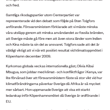
och fred.
Samtliga riksdagspartier utom Centerpartiet var
representerade vid den debatt som följde på Sten Tolgfors
anförande. Försvarsministern förklarade att vi måste minska
våra utsläpp genom att minska användandet av fossila bränslen,
att Sverige måste gå före men att även stora länder som Indien
och Kina måste ta sin del av ansvaret. Tolgfors sade att det är
väldigt viktigt att vi når ett positivt resultat vid klimattoppmötet i
Köpenhamn december 2009.
Kyrkornas globala veckas internationella gäst, Olivia Kibui
Mbugua, som jobbar med klimat- och konfliktfrågor i Kenya, var
lite förvånad över att försvarsministern fäste så stor vikt vid hur
klimatförändringarna påverkar Sverige då Afrika är så mycket
mer sårbart. Hon uppmanade Sverige att visa ett starkt
ledarskap inför Köpenhamnsmötet då Sverige är ordförande i
EU.