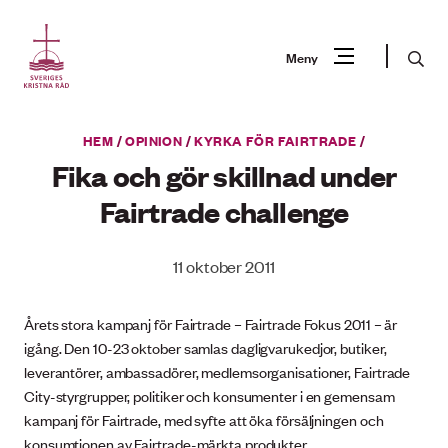
Gå
till
Sök
Meny
innehåll
Vad
HEM
/
OPINION
/
KYRKA FÖR FAIRTRADE
/
Sök
letar
Fika och gör skillnad under
du
Fairtrade challenge
efter?
11 oktober 2011
Årets stora kampanj för Fairtrade – Fairtrade Fokus 2011 – är
igång. Den 10-23 oktober samlas dagligvarukedjor, butiker,
leverantörer, ambassadörer, medlemsorganisationer, Fairtrade
City-styrgrupper, politiker och konsumenter i en gemensam
kampanj för Fairtrade, med syfte att öka försäljningen och
konsumtionen av Fairtrade-märkta produkter.