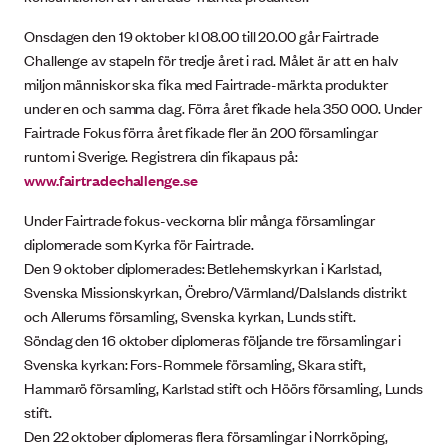
Onsdagen den 19 oktober kl 08.00 till 20.00 går Fairtrade
Challenge av stapeln för tredje året i rad. Målet är att en halv
miljon människor ska fika med Fairtrade-märkta produkter
under en och samma dag. Förra året fikade hela 350 000. Under
Fairtrade Fokus förra året fikade fler än 200 församlingar
runtom i Sverige. Registrera din fikapaus på:
www.fairtradechallenge.se
Under Fairtrade fokus-veckorna blir många församlingar
diplomerade som Kyrka för Fairtrade.
Den 9 oktober diplomerades: Betlehemskyrkan i Karlstad,
Svenska Missionskyrkan, Örebro/Värmland/Dalslands distrikt
och Allerums församling, Svenska kyrkan, Lunds stift.
Söndag den 16 oktober diplomeras följande tre församlingar i
Svenska kyrkan: Fors-Rommele församling, Skara stift,
Hammarö församling, Karlstad stift och Höörs församling, Lunds
stift.
Den 22 oktober diplomeras flera församlingar i Norrköping,