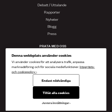
Debatt / Uttalande
Rapporter
Nyheter
Blogg
Press
PRATA MED OSS
Kontakta oss
Denna webbplats använder cookies
Vi använder cookies för att analysera trafik, anpassa
Facebook
marknadsföring och för sociala mediefunktioner.
Integritets-
Twitter
och cookiepolicy ›
.
Instagram
Endast nödvändiga
Tillåt alla cookies
Sveriges kristna råd
Box 14038 167 14 , Bromma
Gustavslundsvägen 18
Justera inställningar
08 - 453 68 00
info@skr.org