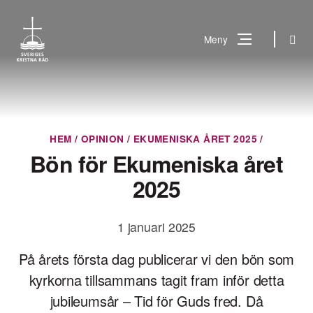
Gå
till
Sök
Meny
innehåll
Vad
Sök
letar
du
HEM
/
OPINION
/
EKUMENISKA ÅRET 2025
/
efter?
Bön för Ekumeniska året
2025
1 januari 2025
På årets första dag publicerar vi den bön som
kyrkorna tillsammans tagit fram inför detta
jubileumsår – Tid för Guds fred. Då