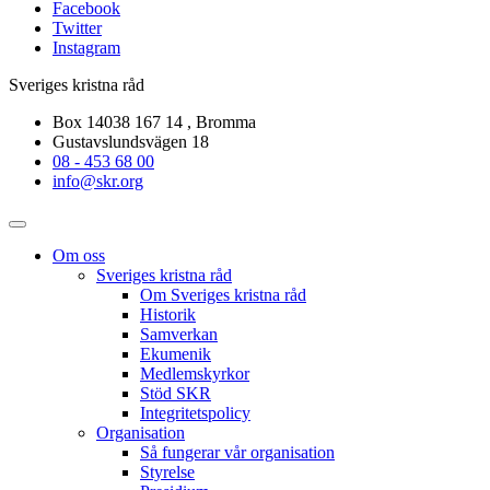
Facebook
Twitter
Instagram
Sveriges kristna råd
Box 14038 167 14 , Bromma
Gustavslundsvägen 18
08 - 453 68 00
info@skr.org
Om oss
Sveriges kristna råd
Om Sveriges kristna råd
Historik
Samverkan
Ekumenik
Medlemskyrkor
Stöd SKR
Integritetspolicy
Organisation
Så fungerar vår organisation
Styrelse