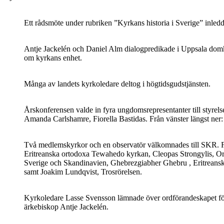
Ett rådsmöte under rubriken ”Kyrkans historia i Sverige” inled
Antje Jackelén och Daniel Alm dialogpredikade i Uppsala domk
om kyrkans enhet.
Många av landets kyrkoledare deltog i högtidsgudstjänsten.
Årskonferensen valde in fyra ungdomsrepresentanter till styrels
Amanda Carlshamre, Fiorella Bastidas. Från vänster längst ner:
Två medlemskyrkor och en observatör välkomnades till SKR. F
Eritreanska ortodoxa Tewahedo kyrkan, Cleopas Strongylis, O
Sverige och Skandinavien, Ghebrezgiabher Ghebru , Eritrean
samt Joakim Lundqvist, Trosrörelsen.
Kyrkoledare Lasse Svensson lämnade över ordförandeskapet för
ärkebiskop Antje Jackelén.