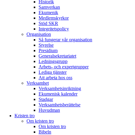
Historik
Samverkan
Ekumenik
Medlemskyrkor
Stöd SKR
Integritetspolicy
Organisation
Så fungerar vår organisation
Styrelse
Presidium
Generalsekretariatet
Ledningsgrupp
Arbets- och expertgrupper
Lediga tjänster
Att arbeta hos oss
Verksamhet
Verksamhetsinriktning
Ekumenisk kalender
Stadgar
Verksamhetsberättelse
Huvudman
Kristen tro
Om kristen tro
Om kristen tro
Bibeln