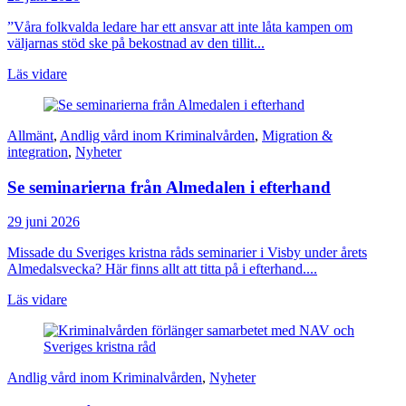
”Våra folkvalda ledare har ett ansvar att inte låta kampen om
väljarnas stöd ske på bekostnad av den tillit...
Läs vidare
Allmänt
,
Andlig vård inom Kriminalvården
,
Migration &
integration
,
Nyheter
Se seminarierna från Almedalen i efterhand
29 juni 2026
Missade du Sveriges kristna råds seminarier i Visby under årets
Almedalsvecka? Här finns allt att titta på i efterhand....
Läs vidare
Andlig vård inom Kriminalvården
,
Nyheter