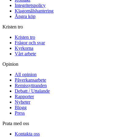
Integritetspolicy
Klagomålshantering
Ångra köp
Kristen tro
Kristen tro
Frågor och svar
Kyrkorna
Vårt arbete
Opinion
All opinion
Påverkansarbete
Remissyttranden
Debatt / Uttalande
Rapporter
Nyheter
Blogg
Press
Prata med oss
Kontakta oss