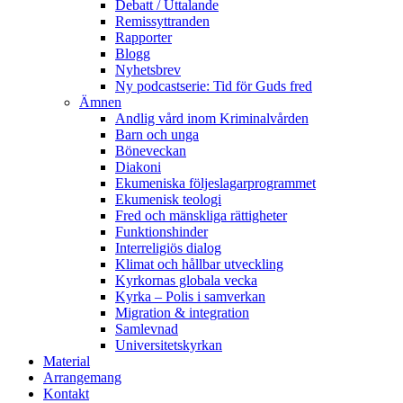
Debatt / Uttalande
Remissyttranden
Rapporter
Blogg
Nyhetsbrev
Ny podcastserie: Tid för Guds fred
Ämnen
Andlig vård inom Kriminalvården
Barn och unga
Böneveckan
Diakoni
Ekumeniska följeslagarprogrammet
Ekumenisk teologi
Fred och mänskliga rättigheter
Funktionshinder
Interreligiös dialog
Klimat och hållbar utveckling
Kyrkornas globala vecka
Kyrka – Polis i samverkan
Migration & integration
Samlevnad
Universitetskyrkan
Material
Arrangemang
Kontakt