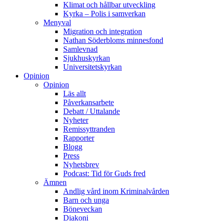
Klimat och hållbar utveckling
Kyrka – Polis i samverkan
Menyval
Migration och integration
Nathan Söderbloms minnesfond
Samlevnad
Sjukhuskyrkan
Universitetskyrkan
Opinion
Opinion
Läs allt
Påverkansarbete
Debatt / Uttalande
Nyheter
Remissyttranden
Rapporter
Blogg
Press
Nyhetsbrev
Podcast: Tid för Guds fred
Ämnen
Andlig vård inom Kriminalvården
Barn och unga
Böneveckan
Diakoni