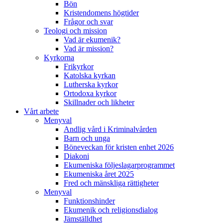
Bön
Kristendomens högtider
Frågor och svar
Teologi och mission
Vad är ekumenik?
Vad är mission?
Kyrkorna
Frikyrkor
Katolska kyrkan
Lutherska kyrkor
Ortodoxa kyrkor
Skillnader och likheter
Vårt arbete
Menyval
Andlig vård i Kriminalvården
Barn och unga
Böneveckan för kristen enhet 2026
Diakoni
Ekumeniska följeslagarprogrammet
Ekumeniska året 2025
Fred och mänskliga rättigheter
Menyval
Funktionshinder
Ekumenik och religionsdialog
Jämställdhet