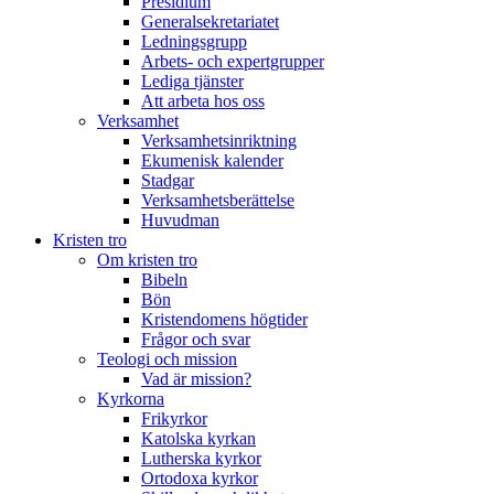
Presidium
Generalsekretariatet
Ledningsgrupp
Arbets- och expertgrupper
Lediga tjänster
Att arbeta hos oss
Verksamhet
Verksamhetsinriktning
Ekumenisk kalender
Stadgar
Verksamhetsberättelse
Huvudman
Kristen tro
Om kristen tro
Bibeln
Bön
Kristendomens högtider
Frågor och svar
Teologi och mission
Vad är mission?
Kyrkorna
Frikyrkor
Katolska kyrkan
Lutherska kyrkor
Ortodoxa kyrkor