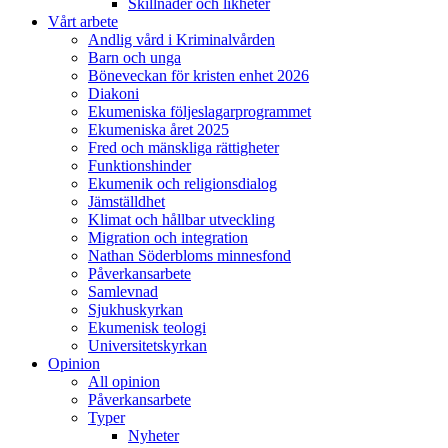
Skillnader och likheter
Vårt arbete
Andlig vård i Kriminalvården
Barn och unga
Böneveckan för kristen enhet 2026
Diakoni
Ekumeniska följeslagarprogrammet
Ekumeniska året 2025
Fred och mänskliga rättigheter
Funktionshinder
Ekumenik och religionsdialog
Jämställdhet
Klimat och hållbar utveckling
Migration och integration
Nathan Söderbloms minnesfond
Påverkansarbete
Samlevnad
Sjukhuskyrkan
Ekumenisk teologi
Universitetskyrkan
Opinion
All opinion
Påverkansarbete
Typer
Nyheter