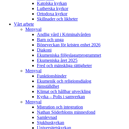
Katolska kyrkan
Lutherska kyrkor
Ortodoxa kyrkor
Skillnader och likheter
Vårt arbete
Menyval
Andlig vård i Kriminalvården
Barn och unga
Böneveckan för kristen enhet 2026
Diakoni
Ekumeniska följeslagarprogrammet
Ekumeniska året 2025
Fred och mänskliga rättigheter
Menyval
Funktionshinder
Ekumenik och religionsdialog
Jämställdhet
Klimat och hållbar utveckling
Kyrka – Polis i samverkan
Menyval
Migration och integration
Nathan Söderbloms minnesfond
Samlevnad
Sjukhuskyrkan
Universitetskyrkan