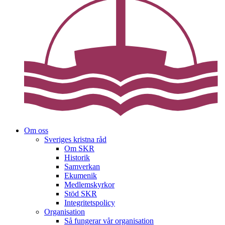
Om oss
Sveriges kristna råd
Om SKR
Historik
Samverkan
Ekumenik
Medlemskyrkor
Stöd SKR
Integritetspolicy
Organisation
Så fungerar vår organisation