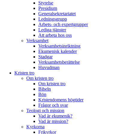
Styrelse
Presidium
Generalsekretariatet
Ledningsgrupp
Arbets- och expertgrupper
Lediga tjänster
Att arbeta hos oss
Verksamhet
Verksamhetsinriktning
Ekumenisk kalender
Stadgar
Verksamhetsberättelse
Huvudman
Kristen tro
Om kristen tro
Om kristen tro
Bibeln
Bön
Kristendomens högtider
Frågor och svar
Teologi och mission
Vad är ekumenik?
Vad är mission?
Kyrkorna
Frikyrkor