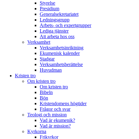
Styrelse
Presidium
Generalsekretariatet
Ledningsgrupp
Arbets- och expertgrupper
Lediga tjänster
Att arbeta hos oss
Verksamhet
Verksamhetsinriktning
Ekumenisk kalender
Stadgar
Verksamhetsberättelse
Huvudman
Kristen tro
Om kristen tro
Om kristen tro
Bibeln
Bön
Kristendomens högtider
Frågor och svar
Teologi och mission
Vad är ekumenik?
Vad är mission?
Kyrkorna
Frikyrkor