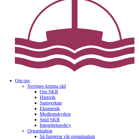
Om oss
Sveriges kristna råd
Om SKR
Historik
Samverkan
Ekumenik
Medlemskyrkor
Stöd SKR
Integritetspolicy
Organisation
Så fungerar vår organisation