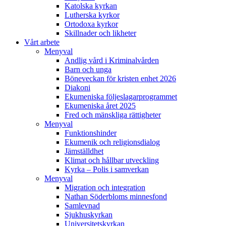
Katolska kyrkan
Lutherska kyrkor
Ortodoxa kyrkor
Skillnader och likheter
Vårt arbete
Menyval
Andlig vård i Kriminalvården
Barn och unga
Böneveckan för kristen enhet 2026
Diakoni
Ekumeniska följeslagarprogrammet
Ekumeniska året 2025
Fred och mänskliga rättigheter
Menyval
Funktionshinder
Ekumenik och religionsdialog
Jämställdhet
Klimat och hållbar utveckling
Kyrka – Polis i samverkan
Menyval
Migration och integration
Nathan Söderbloms minnesfond
Samlevnad
Sjukhuskyrkan
Universitetskyrkan