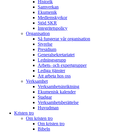
Historik
Samverkan
Ekumenik
Medlemskyrkor
Stöd SKR
Integritetspolicy
Organisation
Så fungerar vår organisation
Styrelse
Presidium
Generalsekretariatet
Ledningsgrupp
Arbets- och expertgrupper
Lediga tjänster
Att arbeta hos oss
Verksamhet
Verksamhetsinriktning
Ekumenisk kalender
Stadgar
Verksamhetsberättelse
Huvudman
Kristen tro
Om kristen tro
Om kristen tro
Bibeln