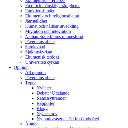
Ekumeniska året 2025
Fred och mänskliga rättigheter
Funktionshinder
Ekumenik och religionsdialog
Jämställdhet
Klimat och hållbar utveckling
Migration och integration
Nathan Söderbloms minnesfond
Påverkansarbete
Samlevnad
Sjukhuskyrkan
Ekumenisk teologi
Universitetskyrkan
Opinion
All opinion
Påverkansarbete
Typer
Nyheter
Debatt / Uttalande
Remissyttranden
Rapporter
Blogg
Nyhetsbrev
Ny podcastserie: Tid för Guds fred
Ämnen