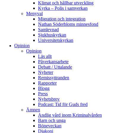
Klimat och hållbar utveckling
Kyrka – Polis i samverkan
Menyval
Migration och integration
Nathan Söderbloms minnesfond
Samlevnad
Sjukhuskyrkan
Universitetskyrkan
Opinion
Opinion
Läs allt
Påverkansarbete
Debatt / Uttalande
Nyheter
Remissyttranden
Rapporter
Blogg
Press
Nyhetsbrev
Podcast: Tid för Guds fred
Ämnen
Andlig vård inom Kriminalvården
Barn och unga
Böneveckan
Diakoni