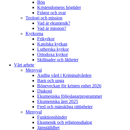
Bön
Kristendomens högtider
Frågor och svar
Teologi och mission
Vad är ekumenik?
Vad är mission?
Kyrkorna
Frikyrkor
Katolska kyrkan
Lutherska kyrkor
Ortodoxa kyrkor
Skillnader och likheter
Vårt arbete
Menyval
Andlig vård i Kriminalvården
Barn och unga
Böneveckan för kristen enhet 2026
Diakoni
Ekumeniska följeslagarprogrammet
Ekumeniska året 2025
Fred och mänskliga rättigheter
Menyval
Funktionshinder
Ekumenik och religionsdialog
Jämställdhet