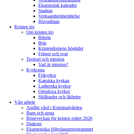
Ekumenisk kalender
Stadgar
Verksamhetsberättelse
Huvudman
Kristen tro
Om kristen tro
Bibeln
Bön
Kristendomens högtider
Frågor och svar
Teologi och mission
Vad är mission?
Kyrkorna
Frikyrkor
Katolska kyrkan
Lutherska kyrkor
Ortodoxa kyrkor
Skillnader och likheter
Vårt arbete
Andlig vård i Kriminalvården
Barn och unga
Böneveckan för kristen enhet 2026
Diakoni
Ekumeniska följeslagarprogrammet