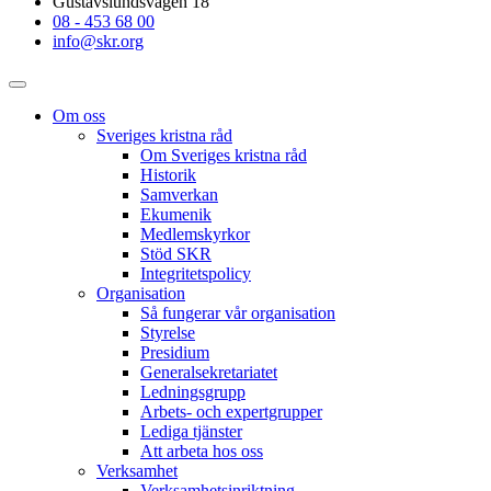
Gustavslundsvägen 18
08 - 453 68 00
info@skr.org
Om oss
Sveriges kristna råd
Om Sveriges kristna råd
Historik
Samverkan
Ekumenik
Medlemskyrkor
Stöd SKR
Integritetspolicy
Organisation
Så fungerar vår organisation
Styrelse
Presidium
Generalsekretariatet
Ledningsgrupp
Arbets- och expertgrupper
Lediga tjänster
Att arbeta hos oss
Verksamhet
Verksamhetsinriktning