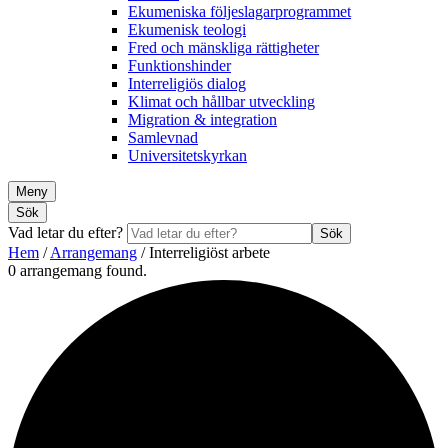
Ekumeniska följeslagarprogrammet
Ekumenisk teologi
Fred och mänskliga rättigheter
Funktionshinder
Interreligiös dialog
Klimat och hållbar utveckling
Migration & integration
Samlevnad
Universitetskyrkan
Meny
Sök
Vad letar du efter?
Sök
Hem
/
Arrangemang
/
Interreligiöst arbete
0 arrangemang found.