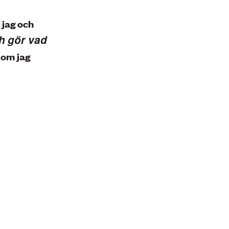
 jag och
h gör vad
som jag