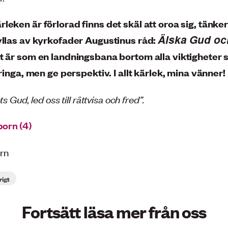
leken är förlorad finns det skäl att oroa sig, tänker
Älska Gud oc
fyllas av kyrkofader Augustinus råd:
 är som en landningsbana bortom alla viktigheter 
örringa, men ge perspektiv. I allt kärlek, mina vänner!
ts Gud, led oss till rättvisa och fred”.
rn
rigt
Fortsätt läsa mer från oss