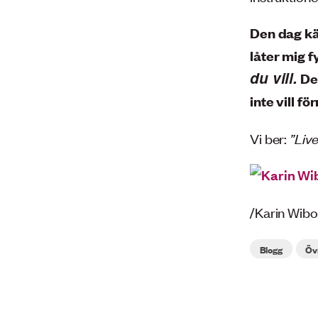
Den dag kär
låter mig 
du vill.
Det
inte vill f
Vi ber:
”Live
/Karin Wibo
Blogg
Öv