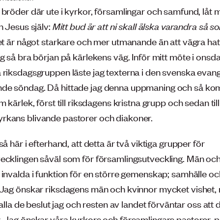
bröder där ute i kyrkor, församlingar och samfund, låt m
n Jesus själv:
Mitt bud är att ni skall älska varandra så s
t är något starkare och mer utmanande än att vägra ha
g så bra början på kärlekens väg. Inför mitt möte i onsd
 riksdagsgruppen läste jag texterna i den svenska evan
e söndag. Då hittade jag denna uppmaning och så kom 
m kärlek, först till riksdagens kristna grupp och sedan till
kans blivande pastorer och diakoner.
så här i efterhand, att detta är två viktiga grupper för
ecklingen såväl som för församlingsutveckling. Män och
 invalda i funktion för en större gemenskap; samhälle oc
 Jag önskar riksdagens män och kvinnor mycket vishet
i alla de beslut jag och resten av landet förväntar oss att d
. Jag önskar våra kyrkors och församlingars pastorer, p