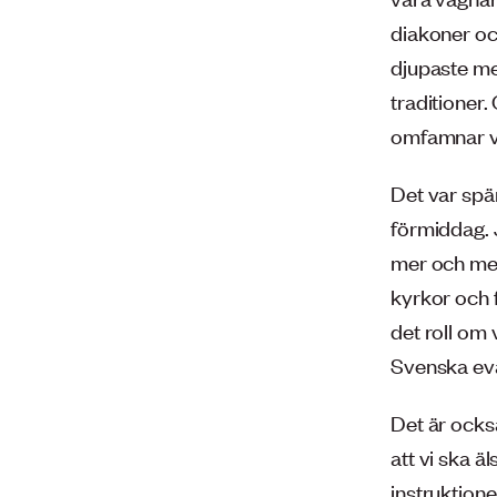
diakoner oc
djupaste me
traditioner.
omfamnar vå
Det var spä
förmiddag. J
mer och mer
kyrkor och f
det roll om 
Svenska eva
Det är också
att vi ska ä
instruktione