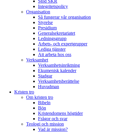
Stöd SKR
Integritetspolicy
Organisation
Så fungerar vår organisation
Styrelse
Presidium
Generalsekretariatet
Ledningsgrupp
Arbets- och expertgrupper
Lediga tjänster
Att arbeta hos oss
Verksamhet
Verksamhetsinriktning
Ekumenisk kalender
Stadgar
Verksamhetsberättelse
Huvudman
Kristen tro
Om kristen tro
Bibeln
Bön
Kristendomens högtider
Frågor och svar
Teologi och mission
Vad är mission?