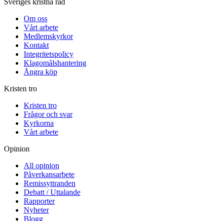
Sveriges kristna råd
Om oss
Vårt arbete
Medlemskyrkor
Kontakt
Integritetspolicy
Klagomålshantering
Ångra köp
Kristen tro
Kristen tro
Frågor och svar
Kyrkorna
Vårt arbete
Opinion
All opinion
Påverkansarbete
Remissyttranden
Debatt / Uttalande
Rapporter
Nyheter
Blogg