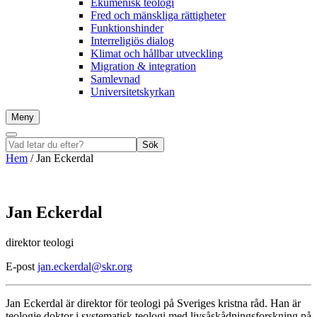
Ekumenisk teologi
Fred och mänskliga rättigheter
Funktionshinder
Interreligiös dialog
Klimat och hållbar utveckling
Migration & integration
Samlevnad
Universitetskyrkan
Meny
Sök
Vad
Sök
letar
Hem
/
Jan Eckerdal
du
efter?
Jan Eckerdal
direktor teologi
E-post
jan.eckerdal@skr.org
Jan Eckerdal är direktor för teologi på Sveriges kristna råd. Han är
teologie doktor i systematisk teologi med livsåskådningsforskning på