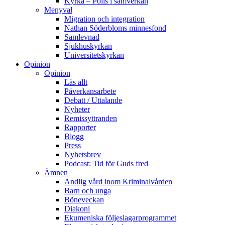
Kyrka – Polis i samverkan
Menyval
Migration och integration
Nathan Söderbloms minnesfond
Samlevnad
Sjukhuskyrkan
Universitetskyrkan
Opinion
Opinion
Läs allt
Påverkansarbete
Debatt / Uttalande
Nyheter
Remissyttranden
Rapporter
Blogg
Press
Nyhetsbrev
Podcast: Tid för Guds fred
Ämnen
Andlig vård inom Kriminalvården
Barn och unga
Böneveckan
Diakoni
Ekumeniska följeslagarprogrammet