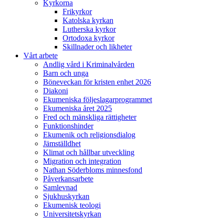
Kyrkorna
Frikyrkor
Katolska kyrkan
Lutherska kyrkor
Ortodoxa kyrkor
Skillnader och likheter
Vårt arbete
Andlig vård i Kriminalvården
Barn och unga
Böneveckan för kristen enhet 2026
Diakoni
Ekumeniska följeslagarprogrammet
Ekumeniska året 2025
Fred och mänskliga rättigheter
Funktionshinder
Ekumenik och religionsdialog
Jämställdhet
Klimat och hållbar utveckling
Migration och integration
Nathan Söderbloms minnesfond
Påverkansarbete
Samlevnad
Sjukhuskyrkan
Ekumenisk teologi
Universitetskyrkan