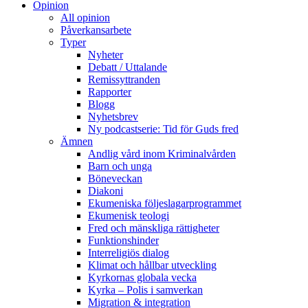
Opinion
All opinion
Påverkansarbete
Typer
Nyheter
Debatt / Uttalande
Remissyttranden
Rapporter
Blogg
Nyhetsbrev
Ny podcastserie: Tid för Guds fred
Ämnen
Andlig vård inom Kriminalvården
Barn och unga
Böneveckan
Diakoni
Ekumeniska följeslagarprogrammet
Ekumenisk teologi
Fred och mänskliga rättigheter
Funktionshinder
Interreligiös dialog
Klimat och hållbar utveckling
Kyrkornas globala vecka
Kyrka – Polis i samverkan
Migration & integration