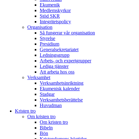
Ekumenik
Medlemskyrkor
Stöd SKR
Integritetspolicy
Organisation
Så fungerar vår organisation
Styrelse
Presidium
Generalsekretariatet
Ledningsgrupp
Arbets- och expertgrupper
Lediga tjänster
Att arbeta hos oss
Verksamhet
Verksamhetsinriktning
Ekumenisk kalender
Stadgar
Verksamhetsberättelse
Huvudman
Kristen tro
Om kristen tro
Om kristen tro
Bibeln
Bön
Kristendomens högtider