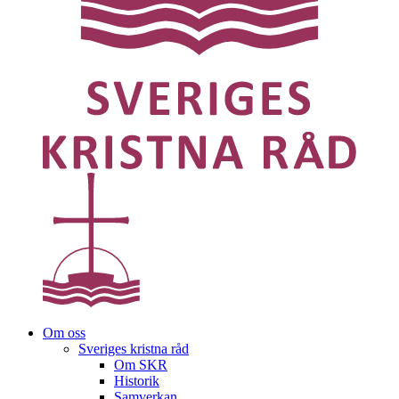
Om oss
Sveriges kristna råd
Om SKR
Historik
Samverkan