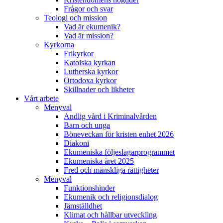
Frågor och svar
Teologi och mission
Vad är ekumenik?
Vad är mission?
Kyrkorna
Frikyrkor
Katolska kyrkan
Lutherska kyrkor
Ortodoxa kyrkor
Skillnader och likheter
Vårt arbete
Menyval
Andlig vård i Kriminalvården
Barn och unga
Böneveckan för kristen enhet 2026
Diakoni
Ekumeniska följeslagarprogrammet
Ekumeniska året 2025
Fred och mänskliga rättigheter
Menyval
Funktionshinder
Ekumenik och religionsdialog
Jämställdhet
Klimat och hållbar utveckling