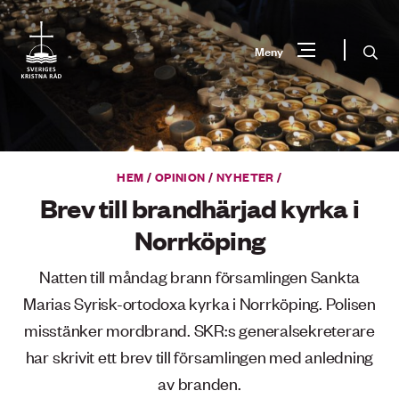
Gå
till
Sök
Meny
innehåll
Vad
Sök
letar
du
HEM
/
OPINION
/
NYHETER
/
efter?
Brev till brandhärjad kyrka i
Norrköping
Natten till måndag brann församlingen Sankta
Marias Syrisk-ortodoxa kyrka i Norrköping. Polisen
misstänker mordbrand. SKR:s generalsekreterare
har skrivit ett brev till församlingen med anledning
av branden.