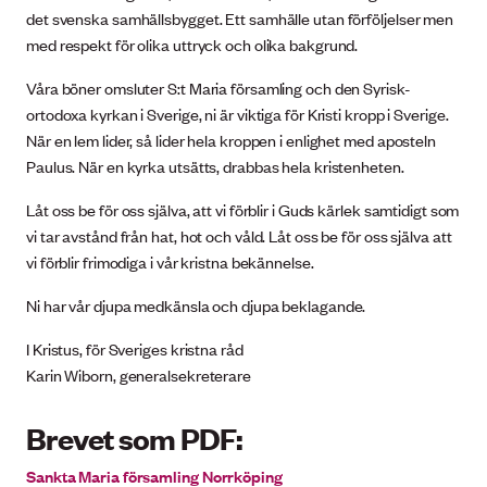
det svenska samhällsbygget. Ett samhälle utan förföljelser men
med respekt för olika uttryck och olika bakgrund.
Våra böner omsluter S:t Maria församling och den Syrisk-
ortodoxa kyrkan i Sverige, ni är viktiga för Kristi kropp i Sverige.
När en lem lider, så lider hela kroppen i enlighet med aposteln
Paulus. När en kyrka utsätts, drabbas hela kristenheten.
Låt oss be för oss själva, att vi förblir i Guds kärlek samtidigt som
vi tar avstånd från hat, hot och våld. Låt oss be för oss själva att
vi förblir frimodiga i vår kristna bekännelse.
Ni har vår djupa medkänsla och djupa beklagande.
I Kristus, för Sveriges kristna råd
Karin Wiborn, generalsekreterare
Brevet som PDF:
Sankta Maria församling Norrköping