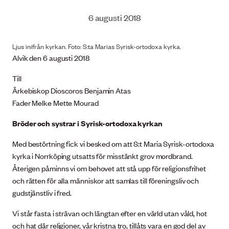
6 augusti 2018
Ljus inifrån kyrkan. Foto: S:ta Marias Syrisk-ortodoxa kyrka.
Alvik den 6 augusti 2018
Till
Ärkebiskop Dioscoros Benjamin Atas
Fader Melke Mette Mourad
Bröder och systrar i Syrisk-ortodoxa kyrkan
Med bestörtning fick vi besked om att S:t Maria Syrisk-ortodoxa
kyrka i Norrköping utsatts för misstänkt grov mordbrand.
Återigen påminns vi om behovet att stå upp för religionsfrihet
och rätten för alla människor att samlas till föreningsliv och
gudstjänstliv i fred.
Vi står fasta i strävan och längtan efter en värld utan våld, hot
och hat där religioner, vår kristna tro, tillåts vara en god del av