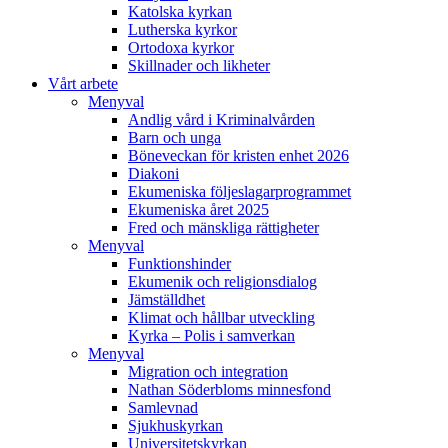
Katolska kyrkan
Lutherska kyrkor
Ortodoxa kyrkor
Skillnader och likheter
Vårt arbete
Menyval
Andlig vård i Kriminalvården
Barn och unga
Böneveckan för kristen enhet 2026
Diakoni
Ekumeniska följeslagarprogrammet
Ekumeniska året 2025
Fred och mänskliga rättigheter
Menyval
Funktionshinder
Ekumenik och religionsdialog
Jämställdhet
Klimat och hållbar utveckling
Kyrka – Polis i samverkan
Menyval
Migration och integration
Nathan Söderbloms minnesfond
Samlevnad
Sjukhuskyrkan
Universitetskyrkan