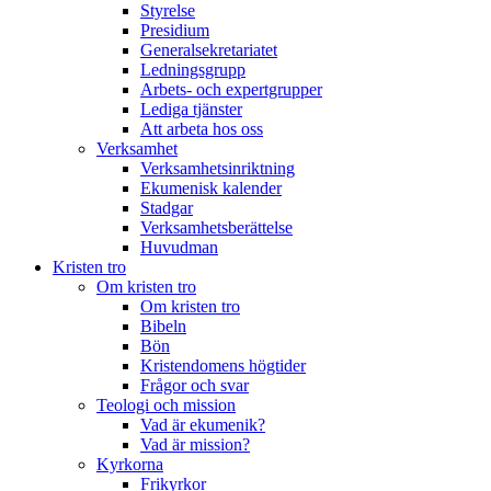
Styrelse
Presidium
Generalsekretariatet
Ledningsgrupp
Arbets- och expertgrupper
Lediga tjänster
Att arbeta hos oss
Verksamhet
Verksamhetsinriktning
Ekumenisk kalender
Stadgar
Verksamhetsberättelse
Huvudman
Kristen tro
Om kristen tro
Om kristen tro
Bibeln
Bön
Kristendomens högtider
Frågor och svar
Teologi och mission
Vad är ekumenik?
Vad är mission?
Kyrkorna
Frikyrkor