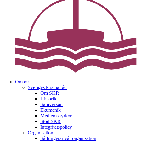
Om oss
Sveriges kristna råd
Om SKR
Historik
Samverkan
Ekumenik
Medlemskyrkor
Stöd SKR
Integritetspolicy
Organisation
Så fungerar vår organisation