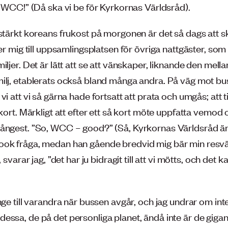
r WCC!” (Då ska vi be för Kyrkornas Världsråd).
stärkt koreans frukost på morgonen är det så dags att sk
jer mig till uppsamlingsplatsen för övriga nattgäster, som
iljer. Det är lätt att se att vänskaper, liknande den mell
ilj, etablerats också bland många andra. På väg mot b
vi att vi så gärna hade fortsatt att prata och umgås; att 
 kort. Märkligt att efter ett så kort möte uppfatta vemod 
ångest. ”So, WCC – good?” (Så, Kyrkornas Världsråd är
ok fråga, medan han gående bredvid mig bär min resvä
, svarar jag, ”det har ju bidragit till att vi mötts, och det k
nge till varandra när bussen avgår, och jag undrar om in
essa, de på det personliga planet, ändå inte är de gigan