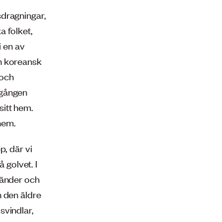
sdragningar,
a folket,
i en av
n koreansk
 och
 gången
sitt hem.
 hem.
p, där vi
 golvet. I
länder och
h den äldre
svindlar,