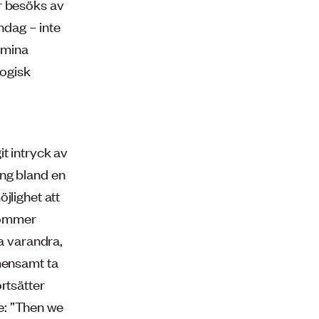
r besöks av
dag – inte
s mina
logisk
t intryck av
ing bland en
jlighet att
 kommer
ga varandra,
emensamt ta
rtsätter
e: ”Then we