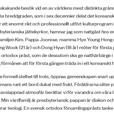
mskakande besök vid en av världens mest distinkta grän
8:e breddgraden, som i sex decennier delat det koreansk
 ett enormt rikt och professionellt utfört kulturprogram 
byterianska jättekyrkor, hamnar jag som nattgäst hos e
, familjen Kim. Pappa Joonrae, mamma Hye Young Hong
g Wook (21 år) och Dong Hyun (18 år) möter för första
 ortodox präst, som de dessutom ska ge natthärbärge i 
g förmånen att för första gången träda in i ett koreanskt
 formell stelhet till trots, öppnas gemenskapen snart up
ammans runt ett bord dukat med frukt. Föräldrarna sitter på
a avslappnad atmosfär berättar vi för varandra om våra 
. Min värdfamilj är presbyteriansk; pappan är diakon oc
rar teologi. En svensk ortodox församlingsprästs tanke 