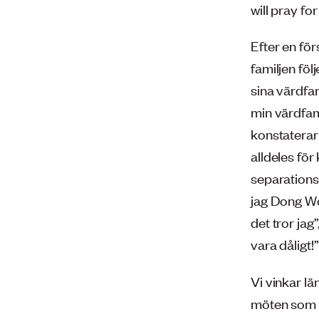
will pray fo
Efter en för
familjen föl
sina värdfam
min värdfam
konstaterar 
alldeles för
separations
jag Dong Wo
det tror jag”
vara dåligt!”
Vi vinkar lä
möten som d