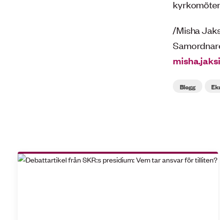
kyrkomötena
/Misha Jaks
Samordnare 
misha.jaks
Blogg
Ek