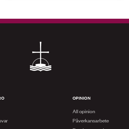
RO
OPINION
All opinion
svar
Påverkansarbete