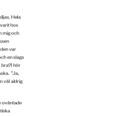
iljas. Hela
 varit hos
an mig och
ussen
tiden var
och en slags
 bra?) hör
ska. ”Ja,
an väl aldrig
te oväntade
tiska