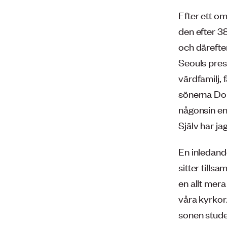
Efter ett o
den efter 3
och därefter
Seouls pres
värdfamilj
sönerna Don
någonsin en
Själv har ja
En inledande
sitter tills
en allt mer
våra kyrkor
sonen stude