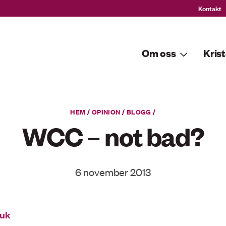
Kontakt
Om oss
Krist
HEM
/
OPINION
/
BLOGG
/
WCC – not bad?
6 november 2013