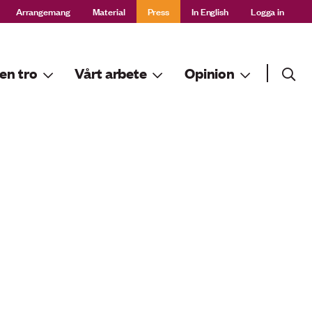
Arrangemang
Material
Press
In English
Logga in
Sök
en tro
Vårt arbete
Opinion
Sök