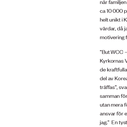
när familje
ca 10 000 p
helt unikt i
värdar, då j
motivering 
”But WCC – 
Kyrkornas V
de kraftful
del av Korea
träffas”, sv
samman för a
utan mera f
ansvar för e
jag.” En ty