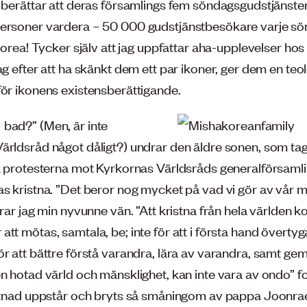
n berättar att deras församlings fem söndagsgudstjänste
ersoner vardera – 50 000 gudstjänstbesökare varje sön
 Korea! Tycker själv att jag uppfattar aha-upplevelser ho
ag efter att ha skänkt dem ett par ikoner, ger dem en teo
för ikonens existensberättigande.
bad?” (Men, är inte
ärldsråd något dåligt?) undrar den äldre sonen, som tagi
la protesterna mot Kyrkornas Världsråds generalförsaml
s kristna. ”Det beror nog mycket på vad vi gör av vår mö
arar jag min nyvunne vän. ”Att kristna från hela världen
tt mötas, samtala, be; inte för att i första hand överty
ör att bättre förstå varandra, lära av varandra, samt g
n hotad värld och mänsklighet, kan inte vara av ondo” fo
stnad uppstår och bryts så småningom av pappa Joonra