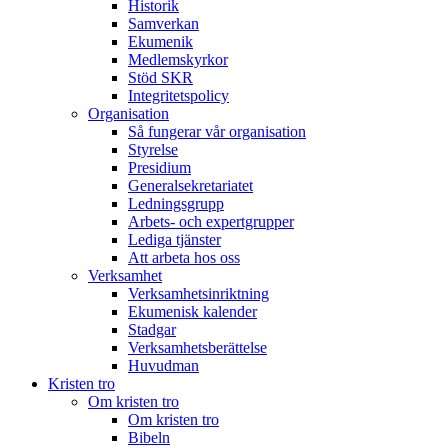
Historik
Samverkan
Ekumenik
Medlemskyrkor
Stöd SKR
Integritetspolicy
Organisation
Så fungerar vår organisation
Styrelse
Presidium
Generalsekretariatet
Ledningsgrupp
Arbets- och expertgrupper
Lediga tjänster
Att arbeta hos oss
Verksamhet
Verksamhetsinriktning
Ekumenisk kalender
Stadgar
Verksamhetsberättelse
Huvudman
Kristen tro
Om kristen tro
Om kristen tro
Bibeln