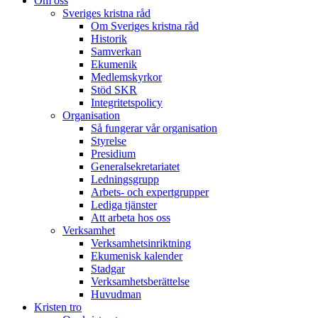
Om oss
Sveriges kristna råd
Om Sveriges kristna råd
Historik
Samverkan
Ekumenik
Medlemskyrkor
Stöd SKR
Integritetspolicy
Organisation
Så fungerar vår organisation
Styrelse
Presidium
Generalsekretariatet
Ledningsgrupp
Arbets- och expertgrupper
Lediga tjänster
Att arbeta hos oss
Verksamhet
Verksamhetsinriktning
Ekumenisk kalender
Stadgar
Verksamhetsberättelse
Huvudman
Kristen tro