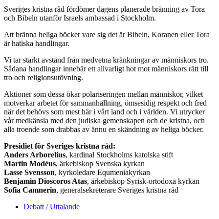
Sveriges kristna råd fördömer dagens planerade bränning av Tora
och Bibeln utanför Israels ambassad i Stockholm.
Att bränna heliga böcker vare sig det är Bibeln, Koranen eller Tora
är hatiska handlingar.
Vi tar starkt avstånd från medvetna kränkningar av människors tro.
Sådana handlingar innebär ett allvarligt hot mot människors rätt till
tro och religionsutövning.
Aktioner som dessa ökar polariseringen mellan människor, vilket
motverkar arbetet för sammanhållning, ömsesidig respekt och fred
när det behövs som mest här i vårt land och i världen. Vi utrycker
vår medkänsla med den judiska gemenskapen och de kristna, och
alla troende som drabbas av ännu en skändning av heliga böcker.
Presidiet för Sveriges kristna råd:
Anders Arborelius
, kardinal Stockholms katolska stift
Martin Modéus
, ärkebiskop Svenska kyrkan
Lasse Svensson
, kyrkoledare Equmeniakyrkan
Benjamin Dioscoros Atas
, ärkebiskop Syrisk-ortodoxa kyrkan
Sofia Camnerin
, generalsekreterare Sveriges kristna råd
Debatt / Uttalande