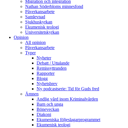
Migration och integration
Nathan Söderbloms minnesfond
Påverkansarbete
Samlevnad
Sjukhuskyrkan
Ekumenisk teologi
Universitetskyrkan
Opinion
All opinion
Påverkansarbete
Typer
Nyheter
Debatt / Uttalande
Remissyttranden
Rapporter
Blogg
Nyhetsbrev
Ny podcastserie: Tid för Guds fred
Ämnen
Andlig vård inom Kriminalvården
Barn och unga
Böneveckan
Diakoni
Ekumeniska följeslagarprogrammet
Ekumenisk teologi