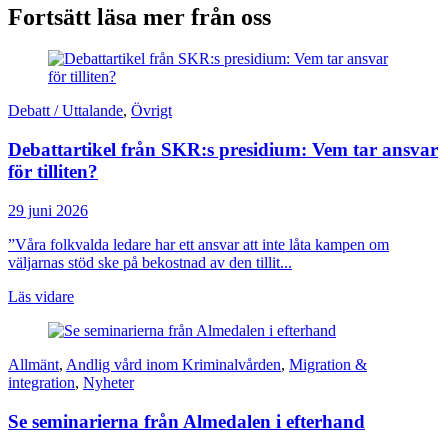
Fortsätt läsa mer från oss
Debatt / Uttalande
,
Övrigt
Debattartikel från SKR:s presidium: Vem tar ansvar
för tilliten?
29 juni 2026
”Våra folkvalda ledare har ett ansvar att inte låta kampen om
väljarnas stöd ske på bekostnad av den tillit...
Läs vidare
Allmänt
,
Andlig vård inom Kriminalvården
,
Migration &
integration
,
Nyheter
Se seminarierna från Almedalen i efterhand