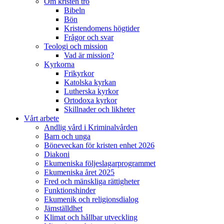
Om kristen tro
Bibeln
Bön
Kristendomens högtider
Frågor och svar
Teologi och mission
Vad är mission?
Kyrkorna
Frikyrkor
Katolska kyrkan
Lutherska kyrkor
Ortodoxa kyrkor
Skillnader och likheter
Vårt arbete
Andlig vård i Kriminalvården
Barn och unga
Böneveckan för kristen enhet 2026
Diakoni
Ekumeniska följeslagarprogrammet
Ekumeniska året 2025
Fred och mänskliga rättigheter
Funktionshinder
Ekumenik och religionsdialog
Jämställdhet
Klimat och hållbar utveckling