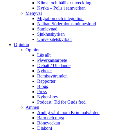
Klimat och hållbar utveckling
Kyrka – Polis i samverkan
Menyval
Migration och integration
Nathan Söderbloms minnesfond
Samlevnad
Sjukhuskyrkan
Universitetskyrkan
Opinion
Opinion
Läs allt
Påverkansarbete
Debatt / Uttalande
Nyheter
Remissyttranden
Rapporter
Blogg
Press
Nyhetsbrev
Podcast: Tid för Guds fred
Ämnen
Andlig vård inom Kriminalvården
Barn och unga
Böneveckan
Diakoni