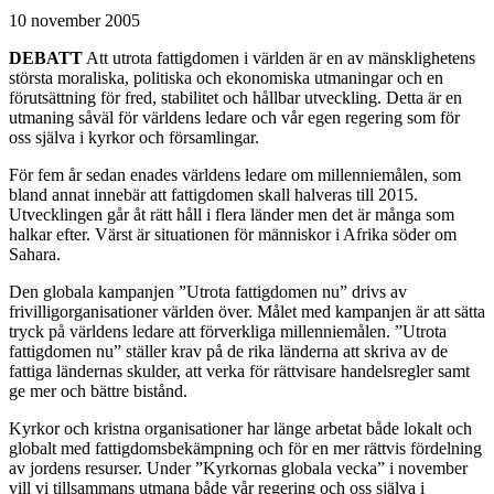
10 november 2005
DEBATT
Att utrota fattigdomen i världen är en av mänsklighetens
största moraliska, politiska och ekonomiska utmaningar och en
förutsättning för fred, stabilitet och hållbar utveckling. Detta är en
utmaning såväl för världens ledare och vår egen regering som för
oss själva i kyrkor och församlingar.
För fem år sedan enades världens ledare om millenniemålen, som
bland annat innebär att fattigdomen skall halveras till 2015.
Utvecklingen går åt rätt håll i flera länder men det är många som
halkar efter. Värst är situationen för människor i Afrika söder om
Sahara.
Den globala kampanjen ”Utrota fattigdomen nu” drivs av
frivilligorganisationer världen över. Målet med kampanjen är att sätta
tryck på världens ledare att förverkliga millenniemålen. ”Utrota
fattigdomen nu” ställer krav på de rika länderna att skriva av de
fattiga ländernas skulder, att verka för rättvisare handelsregler samt
ge mer och bättre bistånd.
Kyrkor och kristna organisationer har länge arbetat både lokalt och
globalt med fattigdomsbekämpning och för en mer rättvis fördelning
av jordens resurser. Under ”Kyrkornas globala vecka” i november
vill vi tillsammans utmana både vår regering och oss själva i