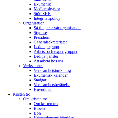
Ekumenik
Medlemskyrkor
Stöd SKR
Integritetspolicy
Organisation
Så fungerar vår organisation
Styrelse
Presidium
Generalsekretariatet
Ledningsgrupp
Arbets- och expertgrupper
Lediga tjänster
Att arbeta hos oss
Verksamhet
Verksamhetsinriktning
Ekumenisk kalender
Stadgar
Verksamhetsberättelse
Huvudman
Kristen tro
Om kristen tro
Om kristen tro
Bibeln
Bön
Kristendomens högtider