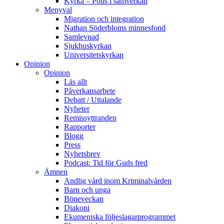
Kyrka – Polis i samverkan
Menyval
Migration och integration
Nathan Söderbloms minnesfond
Samlevnad
Sjukhuskyrkan
Universitetskyrkan
Opinion
Opinion
Läs allt
Påverkansarbete
Debatt / Uttalande
Nyheter
Remissyttranden
Rapporter
Blogg
Press
Nyhetsbrev
Podcast: Tid för Guds fred
Ämnen
Andlig vård inom Kriminalvården
Barn och unga
Böneveckan
Diakoni
Ekumeniska följeslagarprogrammet