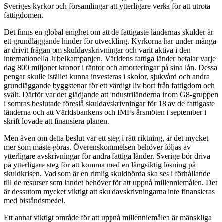
Sveriges kyrkor och församlingar att ytterligare verka för att utrota
fattigdomen.
Det finns en global enighet om att de fattigaste ländernas skulder är
ett grundläggande hinder för utveckling. Kyrkorna har under många
år drivit frågan om skuldavskrivningar och varit aktiva i den
internationella Jubelkampanjen. Världens fattiga länder betalar varje
dag 800 miljoner kronor i räntor och amorteringar på sina lån. Dessa
pengar skulle istället kunna investeras i skolor, sjukvård och andra
grundläggande byggstenar för ett värdigt liv bort från fattigdom och
svält. Därför var det glädjande att industriländerna inom G8-gruppen
i somras beslutade föreslå skuldavskrivningar för 18 av de fattigaste
länderna och att Världsbankens och IMFs årsmöten i september i
skrift lovade att finansiera planen.
Men även om detta beslut var ett steg i rätt riktning, är det mycket
mer som måste göras. Överenskommelsen behöver följas av
ytterligare avskrivningar för andra fattiga länder. Sverige bör driva
på ytterligare steg för att komma med en långsiktig lösning på
skuldkrisen. Vad som är en rimlig skuldbörda ska ses i förhållande
till de resurser som landet behöver för att uppnå millenniemålen. Det
är dessutom mycket viktigt att skuldavskrivningarna inte finansieras
med biståndsmedel.
Ett annat viktigt område för att uppnå millenniemålen är mänskliga