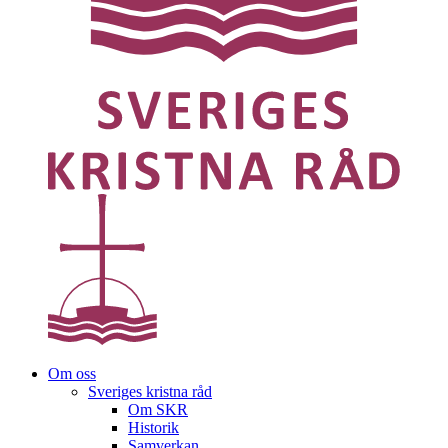
Om oss
Sveriges kristna råd
Om SKR
Historik
Samverkan