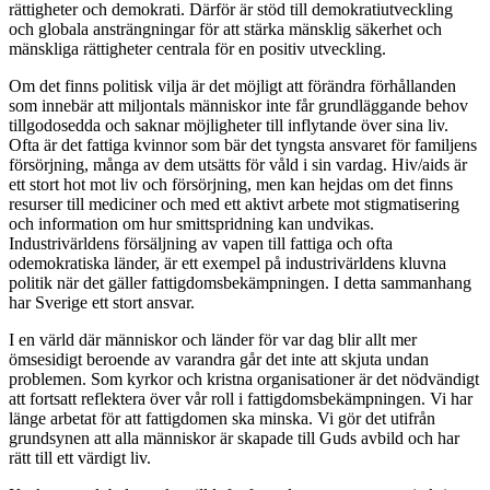
rättigheter och demokrati. Därför är stöd till demokratiutveckling
och globala ansträngningar för att stärka mänsklig säkerhet och
mänskliga rättigheter centrala för en positiv utveckling.
Om det finns politisk vilja är det möjligt att förändra förhållanden
som innebär att miljontals människor inte får grundläggande behov
tillgodosedda och saknar möjligheter till inflytande över sina liv.
Ofta är det fattiga kvinnor som bär det tyngsta ansvaret för familjens
försörjning, många av dem utsätts för våld i sin vardag. Hiv/aids är
ett stort hot mot liv och försörjning, men kan hejdas om det finns
resurser till mediciner och med ett aktivt arbete mot stigmatisering
och information om hur smittspridning kan undvikas.
Industrivärldens försäljning av vapen till fattiga och ofta
odemokratiska länder, är ett exempel på industrivärldens kluvna
politik när det gäller fattigdomsbekämpningen. I detta sammanhang
har Sverige ett stort ansvar.
I en värld där människor och länder för var dag blir allt mer
ömsesidigt beroende av varandra går det inte att skjuta undan
problemen. Som kyrkor och kristna organisationer är det nödvändigt
att fortsatt reflektera över vår roll i fattigdomsbekämpningen. Vi har
länge arbetat för att fattigdomen ska minska. Vi gör det utifrån
grundsynen att alla människor är skapade till Guds avbild och har
rätt till ett värdigt liv.