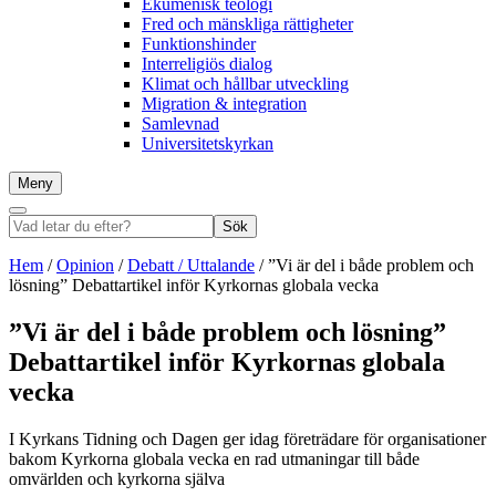
Ekumenisk teologi
Fred och mänskliga rättigheter
Funktionshinder
Interreligiös dialog
Klimat och hållbar utveckling
Migration & integration
Samlevnad
Universitetskyrkan
Meny
Sök
Vad
Sök
letar
du
Hem
/
Opinion
/
Debatt / Uttalande
/
”Vi är del i både problem och
efter?
lösning” Debattartikel inför Kyrkornas globala vecka
”Vi är del i både problem och lösning”
Debattartikel inför Kyrkornas globala
vecka
I Kyrkans Tidning och Dagen ger idag företrädare för organisationer
bakom Kyrkorna globala vecka en rad utmaningar till både
omvärlden och kyrkorna själva