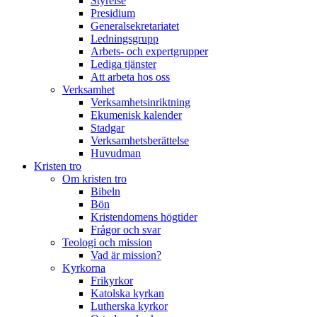
Styrelse
Presidium
Generalsekretariatet
Ledningsgrupp
Arbets- och expertgrupper
Lediga tjänster
Att arbeta hos oss
Verksamhet
Verksamhetsinriktning
Ekumenisk kalender
Stadgar
Verksamhetsberättelse
Huvudman
Kristen tro
Om kristen tro
Bibeln
Bön
Kristendomens högtider
Frågor och svar
Teologi och mission
Vad är mission?
Kyrkorna
Frikyrkor
Katolska kyrkan
Lutherska kyrkor