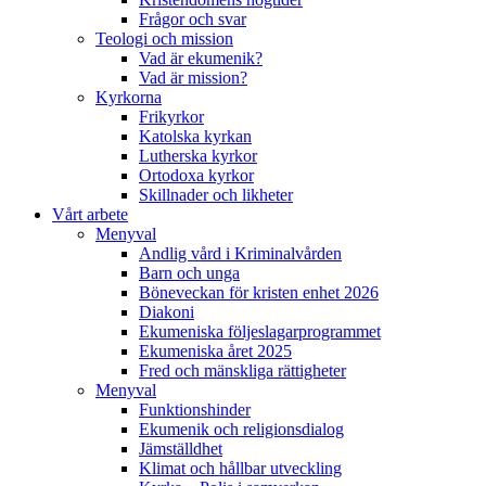
Frågor och svar
Teologi och mission
Vad är ekumenik?
Vad är mission?
Kyrkorna
Frikyrkor
Katolska kyrkan
Lutherska kyrkor
Ortodoxa kyrkor
Skillnader och likheter
Vårt arbete
Menyval
Andlig vård i Kriminalvården
Barn och unga
Böneveckan för kristen enhet 2026
Diakoni
Ekumeniska följeslagarprogrammet
Ekumeniska året 2025
Fred och mänskliga rättigheter
Menyval
Funktionshinder
Ekumenik och religionsdialog
Jämställdhet
Klimat och hållbar utveckling