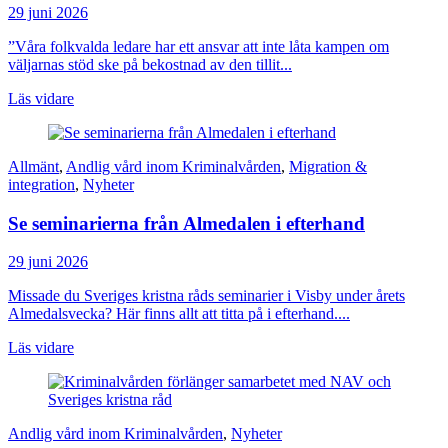
29 juni 2026
”Våra folkvalda ledare har ett ansvar att inte låta kampen om
väljarnas stöd ske på bekostnad av den tillit...
Läs vidare
Allmänt
,
Andlig vård inom Kriminalvården
,
Migration &
integration
,
Nyheter
Se seminarierna från Almedalen i efterhand
29 juni 2026
Missade du Sveriges kristna råds seminarier i Visby under årets
Almedalsvecka? Här finns allt att titta på i efterhand....
Läs vidare
Andlig vård inom Kriminalvården
,
Nyheter