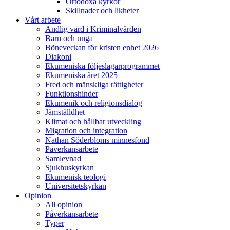
Ortodoxa kyrkor
Skillnader och likheter
Vårt arbete
Andlig vård i Kriminalvården
Barn och unga
Böneveckan för kristen enhet 2026
Diakoni
Ekumeniska följeslagarprogrammet
Ekumeniska året 2025
Fred och mänskliga rättigheter
Funktionshinder
Ekumenik och religionsdialog
Jämställdhet
Klimat och hållbar utveckling
Migration och integration
Nathan Söderbloms minnesfond
Påverkansarbete
Samlevnad
Sjukhuskyrkan
Ekumenisk teologi
Universitetskyrkan
Opinion
All opinion
Påverkansarbete
Typer