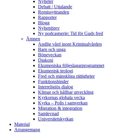
Nyheter
Debatt / Uttalande
Remissyttranden
Rapporter
Blogg
Nyhetsbrev
Ny podcastserie: Tid för Guds fred
Ämnen
Andlig vård inom Kriminalvården
Barn och unga
Böneveckan
Diakoni
Ekumeniska följeslagarprogrammet
Ekumenisk teologi
Fred och mänskliga rättigheter
Funktionshinder
Interreligiös dialog
Klimat och hållbar utveckling
Kyrkornas globala vecka
Kyrka – Polis i samverkan
Migration & integration
Samlevnad
Universitetskyrkan
Material
Arrangemang