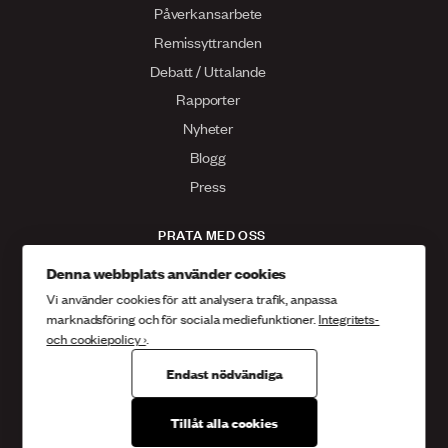
Påverkansarbete
Remissyttranden
Debatt / Uttalande
Rapporter
Nyheter
Blogg
Press
PRATA MED OSS
Kontakta oss
Denna webbplats använder cookies
Vi använder cookies för att analysera trafik, anpassa
Facebook
marknadsföring och för sociala mediefunktioner.
Integritets-
Twitter
och cookiepolicy ›
.
Instagram
Endast nödvändiga
Tillåt alla cookies
Sveriges kristna råd