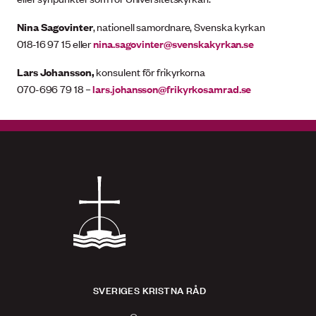
Nina Sagovinter
, nationell samordnare, Svenska kyrkan
018-16 97 15 eller
nina.sagovinter@svenskakyrkan.se
Lars Johansson,
konsulent för frikyrkorna
070-696 79 18 –
lars.johansson@frikyrkosamrad.se
SVERIGES KRISTNA RÅD