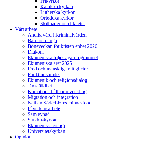
Frikyrkor
Katolska kyrkan
Lutherska kyrkor
Ortodoxa kyrkor
Skillnader och likheter
Vårt arbete
Andlig vård i Kriminalvården
Barn och unga
Böneveckan för kristen enhet 2026
Diakoni
Ekumeniska följeslagarprogrammet
Ekumeniska året 2025
Fred och mänskliga rättigheter
Funktionshinder
Ekumenik och religionsdialog
Jämställdhet
Klimat och hållbar utveckling
Migration och integration
Nathan Söderbloms minnesfond
Påverkansarbete
Samlevnad
Sjukhuskyrkan
Ekumenisk teologi
Universitetskyrkan
Opinion