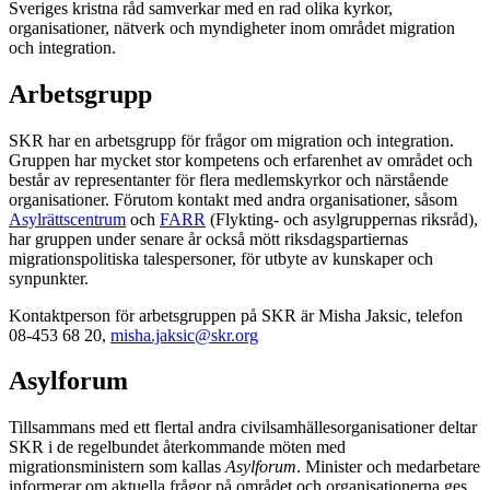
Sveriges kristna råd samverkar med en rad olika kyrkor,
organisationer, nätverk och myndigheter inom området migration
och integration.
Arbetsgrupp
SKR har en arbetsgrupp för frågor om migration och integration.
Gruppen har mycket stor kompetens och erfarenhet av området och
består av representanter för flera medlemskyrkor och närstående
organisationer. Förutom kontakt med andra organisationer, såsom
Asylrättscentrum
och
FARR
(Flykting- och asylgruppernas riksråd),
har gruppen under senare år också mött riksdagspartiernas
migrationspolitiska talespersoner, för utbyte av kunskaper och
synpunkter.
Kontaktperson för arbetsgruppen på SKR är Misha Jaksic, telefon
08-453 68 20,
misha.jaksic@skr.org
Asylforum
Tillsammans med ett flertal andra civilsamhällesorganisationer deltar
SKR i de regelbundet återkommande möten med
migrationsministern som kallas
Asylforum
. Minister och medarbetare
informerar om aktuella frågor på området och organisationerna ges