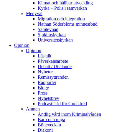
Klimat och hållbar utveckling
Kyrka – Polis i samverkan
Menyval
Migration och integration
Nathan Söderbloms minnesfond
Samlevnad
Sjukhuskyrkan
Universitetskyrkan
Opinion
Opinion
Läs allt
Påverkansarbete
Debatt / Uttalande
Nyheter
Remissyttranden
Rapporter
Blogg
Press
Nyhetsbrev
Podcast: Tid för Guds fred
Ämnen
Andlig vård inom Kriminalvården
Barn och unga
Böneveckan
Diakoni