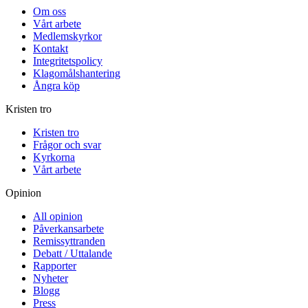
Om oss
Vårt arbete
Medlemskyrkor
Kontakt
Integritetspolicy
Klagomålshantering
Ångra köp
Kristen tro
Kristen tro
Frågor och svar
Kyrkorna
Vårt arbete
Opinion
All opinion
Påverkansarbete
Remissyttranden
Debatt / Uttalande
Rapporter
Nyheter
Blogg
Press