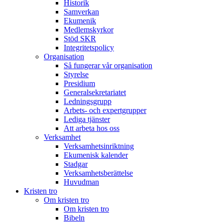
Historik
Samverkan
Ekumenik
Medlemskyrkor
Stöd SKR
Integritetspolicy
Organisation
Så fungerar vår organisation
Styrelse
Presidium
Generalsekretariatet
Ledningsgrupp
Arbets- och expertgrupper
Lediga tjänster
Att arbeta hos oss
Verksamhet
Verksamhetsinriktning
Ekumenisk kalender
Stadgar
Verksamhetsberättelse
Huvudman
Kristen tro
Om kristen tro
Om kristen tro
Bibeln