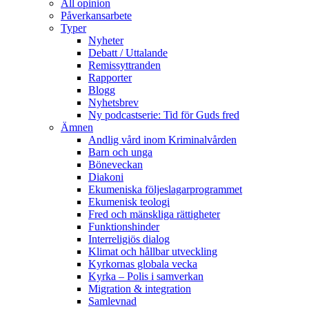
All opinion
Påverkansarbete
Typer
Nyheter
Debatt / Uttalande
Remissyttranden
Rapporter
Blogg
Nyhetsbrev
Ny podcastserie: Tid för Guds fred
Ämnen
Andlig vård inom Kriminalvården
Barn och unga
Böneveckan
Diakoni
Ekumeniska följeslagarprogrammet
Ekumenisk teologi
Fred och mänskliga rättigheter
Funktionshinder
Interreligiös dialog
Klimat och hållbar utveckling
Kyrkornas globala vecka
Kyrka – Polis i samverkan
Migration & integration
Samlevnad