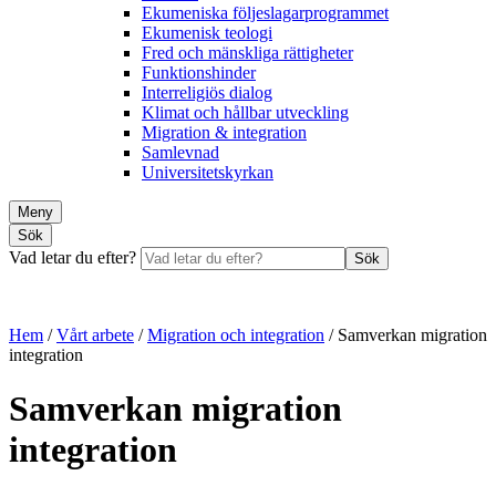
Ekumeniska följeslagarprogrammet
Ekumenisk teologi
Fred och mänskliga rättigheter
Funktionshinder
Interreligiös dialog
Klimat och hållbar utveckling
Migration & integration
Samlevnad
Universitetskyrkan
Meny
Sök
Vad letar du efter?
Sök
Hem
/
Vårt arbete
/
Migration och integration
/
Samverkan migration
integration
Samverkan migration
integration