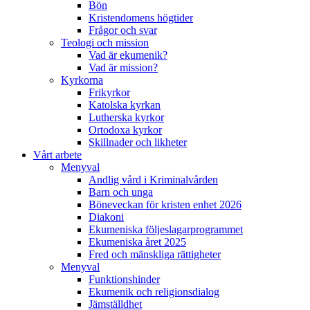
Bön
Kristendomens högtider
Frågor och svar
Teologi och mission
Vad är ekumenik?
Vad är mission?
Kyrkorna
Frikyrkor
Katolska kyrkan
Lutherska kyrkor
Ortodoxa kyrkor
Skillnader och likheter
Vårt arbete
Menyval
Andlig vård i Kriminalvården
Barn och unga
Böneveckan för kristen enhet 2026
Diakoni
Ekumeniska följeslagarprogrammet
Ekumeniska året 2025
Fred och mänskliga rättigheter
Menyval
Funktionshinder
Ekumenik och religionsdialog
Jämställdhet