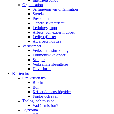
Integritetspolicy
Organisation
Så fungerar vår organisation
Styrelse
Presidium
Generalsekretariatet
Ledningsgrupp
Arbets- och expertgrupper
Lediga tjänster
Att arbeta hos oss
Verksamhet
Verksamhetsinriktning
Ekumenisk kalender
Stadgar
Verksamhetsberättelse
Huvudman
Kristen tro
Om kristen tro
Bibeln
Bön
Kristendomens högtider
Frågor och svar
Teologi och mission
Vad är mission?
Kyrkorna