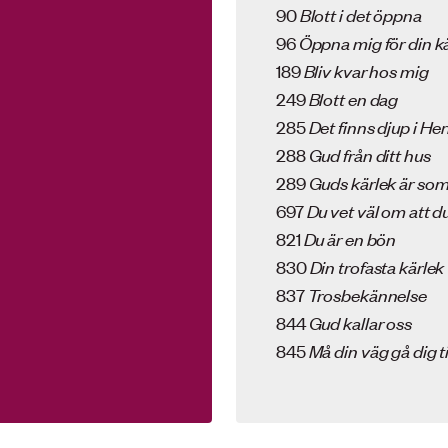
90
Blott i det öppna
96
Öppna mig för din k
189
Bliv kvar hos mig
249
Blott en dag
285
Det finns djup i H
288
Gud från ditt hus
289
Guds kärlek är so
697
Du vet väl om att du
821
Du är en bön
830
Din trofasta kärlek
837
Trosbekännelse
844
Gud kallar oss
845
Må din väg gå dig t