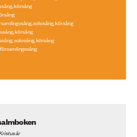
losång, körsång
körsång
örsamlingssång, solosång, körsång
gssång, körsång
gssång, solosång, körsång
, församlingssång
salmboken
Kristus är