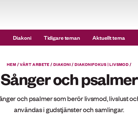
Diakoni
Tidigare teman
Aktuellt tema
HEM
/
VÅRT ARBETE
/
DIAKONI
/
DIAKONIFOKUS | LIVSMOD
/
Sånger och psalmer
 sånger och psalmer som berör livsmod, livslust o
användas i gudstjänster och samlingar.