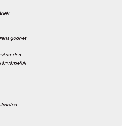
ärlek
errens godhet
m stranden
 är värdefull
illmötes