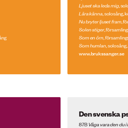
Ljuset ska leda mig
, so
Lära känna
, solosång, 
Nu bryter ljuset fram
, f
Solen stiger
, församlin
sång
Som en örn
, församlin
Som humlan
, solosång
www.brukssanger.se
Den svenska p
87B
Våga vara den du i 