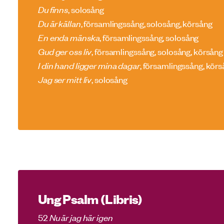
Du finns
, solosång
Du är källan
, församlingssång, solosång, körsång
En enda mänska
, församlingssång, solosång
Gud ger oss liv
, församlingssång, solosång, körsång
I din hand ligger mina dagar
, församlingssång, kör
Jag ser mitt liv
, solosång
Ung Psalm (Libris)
52
Nu är jag här igen