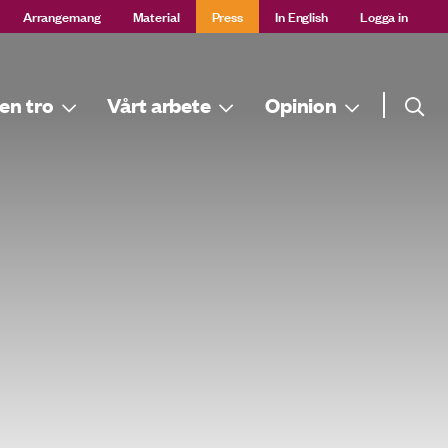
Arrangemang
Material
Press
In English
Logga in
Sök
en tro
Vårt arbete
Opinion
Sök