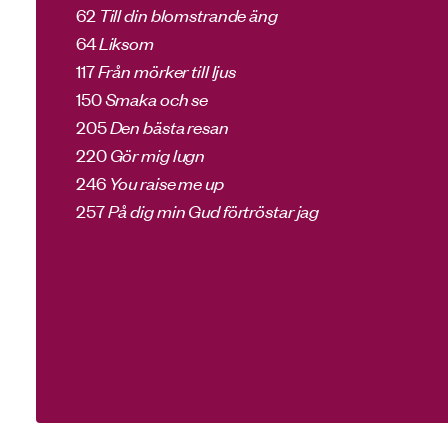
62
Till din blomstrande äng
64
Liksom
117
Från mörker till ljus
150
Smaka och se
205
Den bästa resan
220
Gör mig lugn
246
You raise me up
257
På dig min Gud förtröstar jag