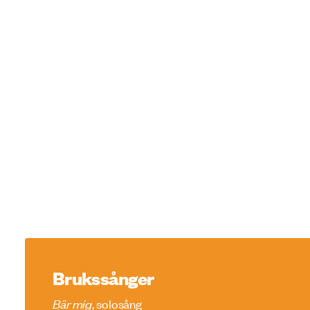
Brukssånger
Bär mig
, solosång