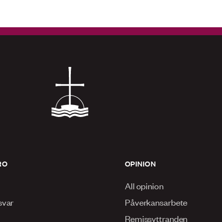
RO
OPINION
All opinion
svar
Påverkansarbete
Remissyttranden