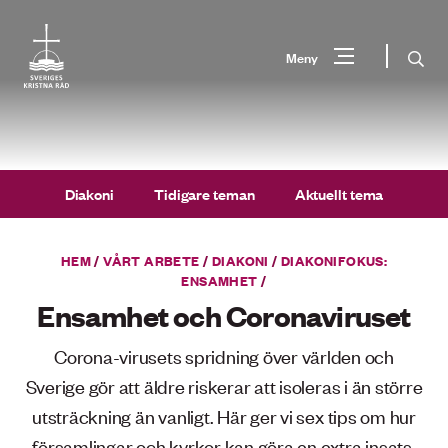
Gå
till
Sök
Meny
innehåll
Vad
Sök
letar
du
Diakoni
Tidigare teman
Aktuellt tema
efter?
HEM
/
VÅRT ARBETE
/
DIAKONI
/
DIAKONIFOKUS:
ENSAMHET
/
Ensamhet och Coronaviruset
Corona-virusets spridning över världen och
Sverige gör att äldre riskerar att isoleras i än större
utsträckning än vanligt. Här ger vi sex tips om hur
församlingar och kyrkor kan göra en extra insats.