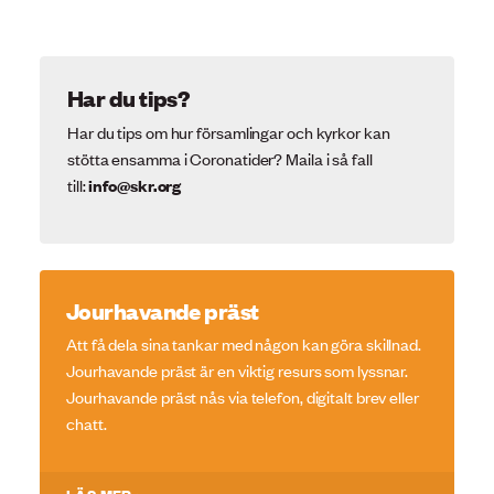
Har du tips?
Har du tips om hur församlingar och kyrkor kan
stötta ensamma i Coronatider? Maila i så fall
till:
info@skr.org
Jourhavande präst
Att få dela sina tankar med någon kan göra skillnad.
Jourhavande präst är en viktig resurs som lyssnar.
Jourhavande präst nås via telefon, digitalt brev eller
chatt.