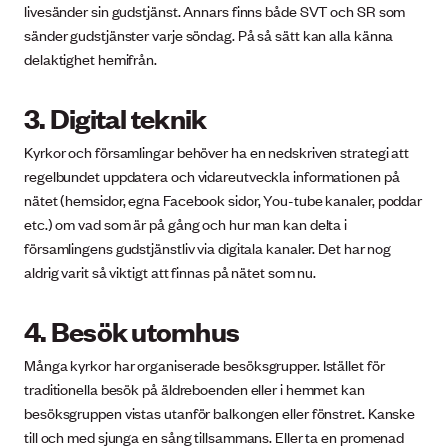
livesänder sin gudstjänst. Annars finns både SVT och SR som
sänder gudstjänster varje söndag. På så sätt kan alla känna
delaktighet hemifrån.
3. Digital teknik
Kyrkor och församlingar behöver ha en nedskriven strategi att
regelbundet uppdatera och vidareutveckla informationen på
nätet (hemsidor, egna Facebook sidor, You-tube kanaler, poddar
etc.) om vad som är på gång och hur man kan delta i
församlingens gudstjänstliv via digitala kanaler. Det har nog
aldrig varit så viktigt att finnas på nätet som nu.
4. Besök utomhus
Många kyrkor har organiserade besöksgrupper. Istället för
traditionella besök på äldreboenden eller i hemmet kan
besöksgruppen vistas utanför balkongen eller fönstret. Kanske
till och med sjunga en sång tillsammans. Eller ta en promenad