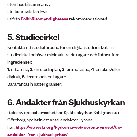
utomhus tillsammans …
Låt kreativiteten leva
utifrån
Folkhälsomyndighetens
rekommendationer!
5. Studiecirkel
Kontakta ett studieförbund för en digital studiecirkel. En
studiecirkel behöver minimalt tre deltagare och främst fem
ingredienser:
1.
ett ämne,
2.
en studieplan,
3.
en mötestid,
4.
en plats/eller
digitalt,
5.
ledare och deltagare.
Bara fantasin sätter gränser!
6. Andakter från Sjukhuskyrkan
I tider av oro och ovisshet har Sjukhuskyrkan Sahlgrenska i
Göteborg spelat in ett antal andakter. Lyssna
här:
https://www.skr.org/kyrkorna-och-corona-viruset/tio-
andakter-fran-sjukhuskyrkan/