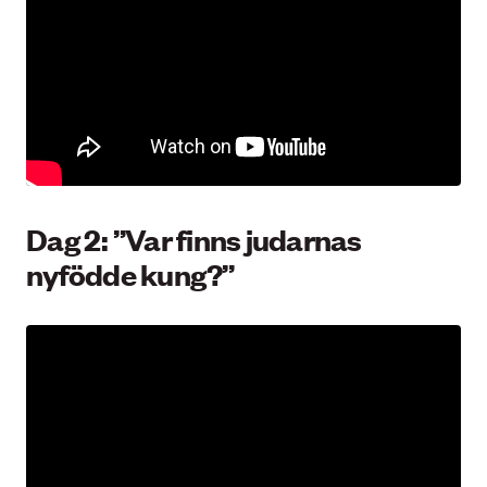
Dag 2: ”Var finns judarnas
nyfödde kung?”