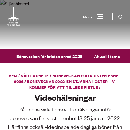
Gå
till
Sök
Meny
innehåll
Vad
Sök
letar
du
Böneveckan för kristen enhet 2026
Aktuellt tema
efter?
HEM
/
VÅRT ARBETE
/
BÖNEVECKAN FÖR KRISTEN ENHET
2026
/
BÖNEVECKAN 2022: EN STJÄRNA I ÖSTER – VI
KOMMER FÖR ATT TILLBE KRISTUS
/
Videohälsningar
På denna sida finns videohälsningar inför
böneveckan för kristen enhet 18-25 januari 2022.
Här finns också videoinspelade dagliga böner från