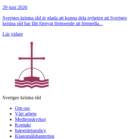
29 juni 2026
Sveriges kristna råd är glada att kunna dela nyheten att Sveriges
kristna råd har fått förnyat förtroende att förmedla...
Läs vidare
Sveriges kristna råd
Om oss
Vårt arbete
Medlemskyrkor
Kontakt
Integritetspolicy
Klagomålshantering