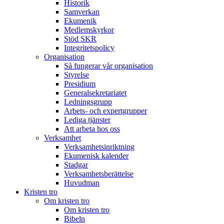
Historik
Samverkan
Ekumenik
Medlemskyrkor
Stöd SKR
Integritetspolicy
Organisation
Så fungerar vår organisation
Styrelse
Presidium
Generalsekretariatet
Ledningsgrupp
Arbets- och expertgrupper
Lediga tjänster
Att arbeta hos oss
Verksamhet
Verksamhetsinriktning
Ekumenisk kalender
Stadgar
Verksamhetsberättelse
Huvudman
Kristen tro
Om kristen tro
Om kristen tro
Bibeln