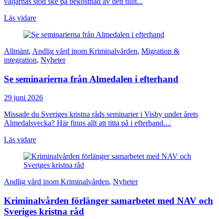
väljarnas stöd ske på bekostnad av den tillit...
Läs vidare
Allmänt
,
Andlig vård inom Kriminalvården
,
Migration &
integration
,
Nyheter
Se seminarierna från Almedalen i efterhand
29 juni 2026
Missade du Sveriges kristna råds seminarier i Visby under årets
Almedalsvecka? Här finns allt att titta på i efterhand....
Läs vidare
Andlig vård inom Kriminalvården
,
Nyheter
Kriminalvården förlänger samarbetet med NAV och
Sveriges kristna råd