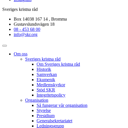
Sveriges kristna råd
Box 14038 167 14 , Bromma
Gustavslundsvägen 18
08 - 453 68 00
info@skr.org
Om oss
Sveriges kristna råd
Om Sveriges kristna råd
Historik
Samverkan
Ekumenik
Medlemskyrkor
Stöd SKR
Integritetspolicy
Organisation
Så fungerar vår organisation
Styrelse
Presidium
Generalsekretariatet
Ledningsgrupp