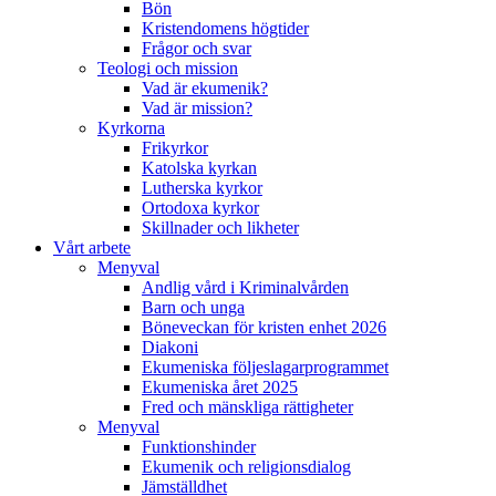
Bön
Kristendomens högtider
Frågor och svar
Teologi och mission
Vad är ekumenik?
Vad är mission?
Kyrkorna
Frikyrkor
Katolska kyrkan
Lutherska kyrkor
Ortodoxa kyrkor
Skillnader och likheter
Vårt arbete
Menyval
Andlig vård i Kriminalvården
Barn och unga
Böneveckan för kristen enhet 2026
Diakoni
Ekumeniska följeslagarprogrammet
Ekumeniska året 2025
Fred och mänskliga rättigheter
Menyval
Funktionshinder
Ekumenik och religionsdialog
Jämställdhet