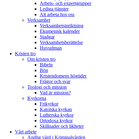
Arbets- och expertgrupper
Lediga tjänster
Att arbeta hos oss
Verksamhet
Verksamhetsinriktning
Ekumenisk kalender
Stadgar
Verksamhetsberättelse
Huvudman
Kristen tro
Om kristen tro
Bibeln
Bön
Kristendomens högtider
Frågor och svar
Teologi och mission
Vad är mission?
Kyrkorna
Frikyrkor
Katolska kyrkan
Lutherska kyrkor
Ortodoxa kyrkor
Skillnader och likheter
Vårt arbete
Andlig vård i Kriminalvården