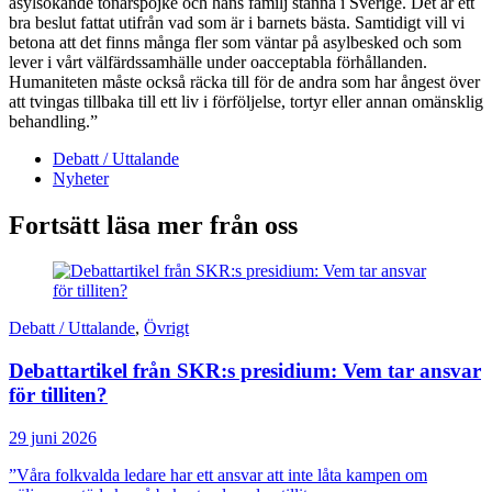
asylsökande tonårspojke och hans familj stanna i Sverige. Det är ett
bra beslut fattat utifrån vad som är i barnets bästa. Samtidigt vill vi
betona att det finns många fler som väntar på asylbesked och som
lever i vårt välfärdssamhälle under oacceptabla förhållanden.
Humaniteten måste också räcka till för de andra som har ångest över
att tvingas tillbaka till ett liv i förföljelse, tortyr eller annan omänsklig
behandling.”
Debatt / Uttalande
Nyheter
Fortsätt läsa mer från oss
Debatt / Uttalande
,
Övrigt
Debattartikel från SKR:s presidium: Vem tar ansvar
för tilliten?
29 juni 2026
”Våra folkvalda ledare har ett ansvar att inte låta kampen om