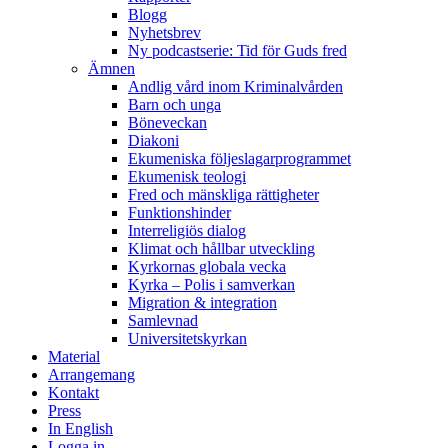
Blogg
Nyhetsbrev
Ny podcastserie: Tid för Guds fred
Ämnen
Andlig vård inom Kriminalvården
Barn och unga
Böneveckan
Diakoni
Ekumeniska följeslagarprogrammet
Ekumenisk teologi
Fred och mänskliga rättigheter
Funktionshinder
Interreligiös dialog
Klimat och hållbar utveckling
Kyrkornas globala vecka
Kyrka – Polis i samverkan
Migration & integration
Samlevnad
Universitetskyrkan
Material
Arrangemang
Kontakt
Press
In English
Logga in