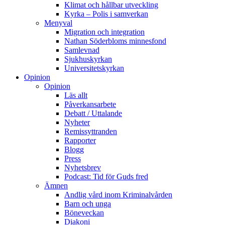
Klimat och hållbar utveckling
Kyrka – Polis i samverkan
Menyval
Migration och integration
Nathan Söderbloms minnesfond
Samlevnad
Sjukhuskyrkan
Universitetskyrkan
Opinion
Opinion
Läs allt
Påverkansarbete
Debatt / Uttalande
Nyheter
Remissyttranden
Rapporter
Blogg
Press
Nyhetsbrev
Podcast: Tid för Guds fred
Ämnen
Andlig vård inom Kriminalvården
Barn och unga
Böneveckan
Diakoni