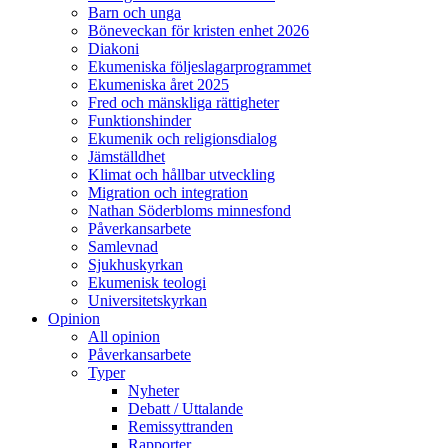
Barn och unga
Böneveckan för kristen enhet 2026
Diakoni
Ekumeniska följeslagarprogrammet
Ekumeniska året 2025
Fred och mänskliga rättigheter
Funktionshinder
Ekumenik och religionsdialog
Jämställdhet
Klimat och hållbar utveckling
Migration och integration
Nathan Söderbloms minnesfond
Påverkansarbete
Samlevnad
Sjukhuskyrkan
Ekumenisk teologi
Universitetskyrkan
Opinion
All opinion
Påverkansarbete
Typer
Nyheter
Debatt / Uttalande
Remissyttranden
Rapporter