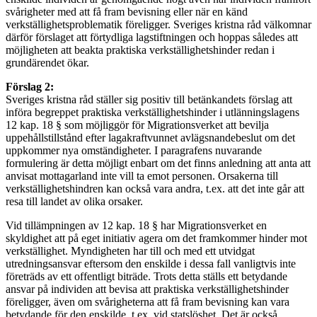
svårigheter med att få fram bevisning eller när en känd
verkställighetsproblematik föreligger. Sveriges kristna råd välkomnar
därför förslaget att förtydliga lagstiftningen och hoppas således att
möjligheten att beakta praktiska verkställighetshinder redan i
grundärendet ökar.
Förslag 2:
Sveriges kristna råd ställer sig positiv till betänkandets förslag att
införa begreppet praktiska verkställighetshinder i utlänningslagens
12 kap. 18 § som möjliggör för Migrationsverket att bevilja
uppehållstillstånd efter lagakraftvunnet avlägsnandebeslut om det
uppkommer nya omständigheter. I paragrafens nuvarande
formulering är detta möjligt enbart om det finns anledning att anta att
anvisat mottagarland inte vill ta emot personen. Orsakerna till
verkställighetshindren kan också vara andra, t.ex. att det inte går att
resa till landet av olika orsaker.
Vid tillämpningen av 12 kap. 18 § har Migrationsverket en
skyldighet att på eget initiativ agera om det framkommer hinder mot
verkställighet. Myndigheten har till och med ett utvidgat
utredningsansvar eftersom den enskilde i dessa fall vanligtvis inte
företräds av ett offentligt biträde. Trots detta ställs ett betydande
ansvar på individen att bevisa att praktiska verkställighetshinder
föreligger, även om svårigheterna att få fram bevisning kan vara
betydande för den enskilde, t.ex. vid statslöshet. Det är också