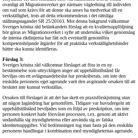
ovanligt att Migrationsverket ger närmare vägledning till individen
om vad som krävs för att denne ska anses ha medverkat till en
verkställighet, trots att detta rekommenderas i det rättsliga
ställningstagandet SR 25/20163. Mot denna bakgrund välkomnar
Sveriges kristna råd betänkandets förslag att en kvalitetsuppföljning
bör göras av Migrationsverket i syfte att undersöka vilket genomslag
de interna riktlinjerna har fått och eventuellt genomföra
kompetenshöjande åtgärder för att praktiska verkställighetshinder
bättre ska kunna identifieras.
Förslag 3:
Sveriges kristna råd välkomnar förslaget att föra in en ny
bestämmelse som uttryckligen anger att uppehållstillstånd får
beviljas om ett avlägsnandebeslut har preskriberats, om inte den
enskilda personens eget agerande varit den avgörande orsaken till att
beslutet inte kunnat verkställas.
Orsaken till förslaget är att det har skett en praxisförskjutning utan
att någon lagändring har genomförts. Tidigare var huvudregeln att
uppehållstillstånd beviljades som en följd av preskription, om inte
personen konkret hade försvårat processen, t.ex. genom att aktivt
undanhålla sig myndigheterna eller använda sig av falska
identitetsuppgifter. Vid bedömningen tog man fasta på den enskilda
personens handlingar i kombination med myndigheternas agerande.