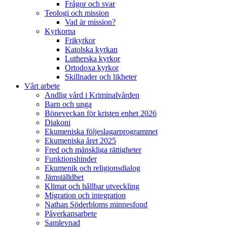
Frågor och svar
Teologi och mission
Vad är mission?
Kyrkorna
Frikyrkor
Katolska kyrkan
Lutherska kyrkor
Ortodoxa kyrkor
Skillnader och likheter
Vårt arbete
Andlig vård i Kriminalvården
Barn och unga
Böneveckan för kristen enhet 2026
Diakoni
Ekumeniska följeslagarprogrammet
Ekumeniska året 2025
Fred och mänskliga rättigheter
Funktionshinder
Ekumenik och religionsdialog
Jämställdhet
Klimat och hållbar utveckling
Migration och integration
Nathan Söderbloms minnesfond
Påverkansarbete
Samlevnad