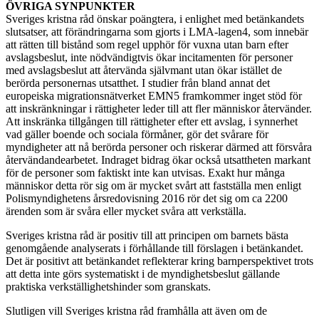
ÖVRIGA SYNPUNKTER
Sveriges kristna råd önskar poängtera, i enlighet med betänkandets
slutsatser, att förändringarna som gjorts i LMA-lagen4, som innebär
att rätten till bistånd som regel upphör för vuxna utan barn efter
avslagsbeslut, inte nödvändigtvis ökar incitamenten för personer
med avslagsbeslut att återvända självmant utan ökar istället de
berörda personernas utsatthet. I studier från bland annat det
europeiska migrationsnätverket EMN5 framkommer inget stöd för
att inskränkningar i rättigheter leder till att fler människor återvänder.
Att inskränka tillgången till rättigheter efter ett avslag, i synnerhet
vad gäller boende och sociala förmåner, gör det svårare för
myndigheter att nå berörda personer och riskerar därmed att försvåra
återvändandearbetet. Indraget bidrag ökar också utsattheten markant
för de personer som faktiskt inte kan utvisas. Exakt hur många
människor detta rör sig om är mycket svårt att fastställa men enligt
Polismyndighetens årsredovisning 2016 rör det sig om ca 2200
ärenden som är svåra eller mycket svåra att verkställa.
Sveriges kristna råd är positiv till att principen om barnets bästa
genomgående analyserats i förhållande till förslagen i betänkandet.
Det är positivt att betänkandet reflekterar kring barnperspektivet trots
att detta inte görs systematiskt i de myndighetsbeslut gällande
praktiska verkställighetshinder som granskats.
Slutligen vill Sveriges kristna råd framhålla att även om de