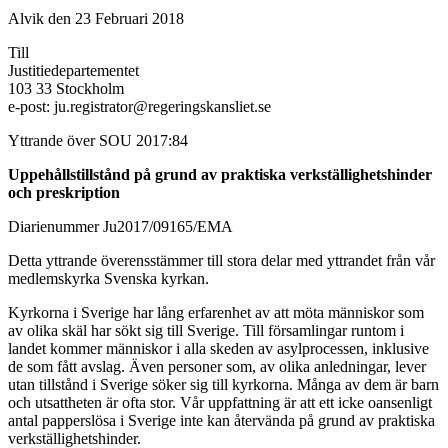
Alvik den 23 Februari 2018
Till
Justitiedepartementet
103 33 Stockholm
e-post: ju.registrator@regeringskansliet.se
Yttrande över SOU 2017:84
Uppehållstillstånd på grund av praktiska verkställighetshinder
och preskription
Diarienummer Ju2017/09165/EMA
Detta yttrande överensstämmer till stora delar med yttrandet från vår
medlemskyrka Svenska kyrkan.
Kyrkorna i Sverige har lång erfarenhet av att möta människor som
av olika skäl har sökt sig till Sverige. Till församlingar runtom i
landet kommer människor i alla skeden av asylprocessen, inklusive
de som fått avslag. Även personer som, av olika anledningar, lever
utan tillstånd i Sverige söker sig till kyrkorna. Många av dem är barn
och utsattheten är ofta stor. Vår uppfattning är att ett icke oansenligt
antal papperslösa i Sverige inte kan återvända på grund av praktiska
verkställighetshinder.