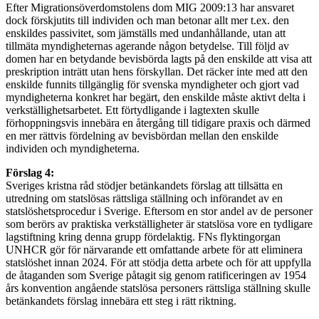
Efter Migrationsöverdomstolens dom MIG 2009:13 har ansvaret
dock förskjutits till individen och man betonar allt mer t.ex. den
enskildes passivitet, som jämställs med undanhållande, utan att
tillmäta myndigheternas agerande någon betydelse. Till följd av
domen har en betydande bevisbörda lagts på den enskilde att visa att
preskription inträtt utan hens förskyllan. Det räcker inte med att den
enskilde funnits tillgänglig för svenska myndigheter och gjort vad
myndigheterna konkret har begärt, den enskilde måste aktivt delta i
verkställighetsarbetet. Ett förtydligande i lagtexten skulle
förhoppningsvis innebära en återgång till tidigare praxis och därmed
en mer rättvis fördelning av bevisbördan mellan den enskilde
individen och myndigheterna.
Förslag 4:
Sveriges kristna råd stödjer betänkandets förslag att tillsätta en
utredning om statslösas rättsliga ställning och införandet av en
statslöshetsprocedur i Sverige. Eftersom en stor andel av de personer
som berörs av praktiska verkställigheter är statslösa vore en tydligare
lagstiftning kring denna grupp fördelaktig. FNs flyktingorgan
UNHCR gör för närvarande ett omfattande arbete för att eliminera
statslöshet innan 2024. För att stödja detta arbete och för att uppfylla
de åtaganden som Sverige påtagit sig genom ratificeringen av 1954
års konvention angående statslösa personers rättsliga ställning skulle
betänkandets förslag innebära ett steg i rätt riktning.