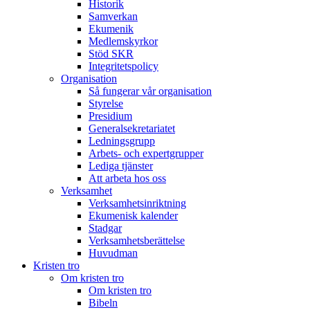
Historik
Samverkan
Ekumenik
Medlemskyrkor
Stöd SKR
Integritetspolicy
Organisation
Så fungerar vår organisation
Styrelse
Presidium
Generalsekretariatet
Ledningsgrupp
Arbets- och expertgrupper
Lediga tjänster
Att arbeta hos oss
Verksamhet
Verksamhetsinriktning
Ekumenisk kalender
Stadgar
Verksamhetsberättelse
Huvudman
Kristen tro
Om kristen tro
Om kristen tro
Bibeln