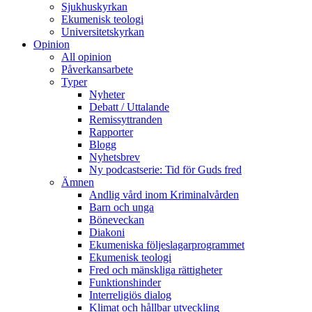
Sjukhuskyrkan
Ekumenisk teologi
Universitetskyrkan
Opinion
All opinion
Påverkansarbete
Typer
Nyheter
Debatt / Uttalande
Remissyttranden
Rapporter
Blogg
Nyhetsbrev
Ny podcastserie: Tid för Guds fred
Ämnen
Andlig vård inom Kriminalvården
Barn och unga
Böneveckan
Diakoni
Ekumeniska följeslagarprogrammet
Ekumenisk teologi
Fred och mänskliga rättigheter
Funktionshinder
Interreligiös dialog
Klimat och hållbar utveckling