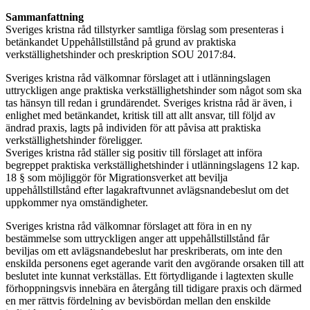
Sammanfattning
Sveriges kristna råd tillstyrker samtliga förslag som presenteras i
betänkandet Uppehållstillstånd på grund av praktiska
verkställighetshinder och preskription SOU 2017:84.
Sveriges kristna råd välkomnar förslaget att i utlänningslagen
uttryckligen ange praktiska verkställighetshinder som något som ska
tas hänsyn till redan i grundärendet. Sveriges kristna råd är även, i
enlighet med betänkandet, kritisk till att allt ansvar, till följd av
ändrad praxis, lagts på individen för att påvisa att praktiska
verkställighetshinder föreligger.
Sveriges kristna råd ställer sig positiv till förslaget att införa
begreppet praktiska verkställighetshinder i utlänningslagens 12 kap.
18 § som möjliggör för Migrationsverket att bevilja
uppehållstillstånd efter lagakraftvunnet avlägsnandebeslut om det
uppkommer nya omständigheter.
Sveriges kristna råd välkomnar förslaget att föra in en ny
bestämmelse som uttryckligen anger att uppehållstillstånd får
beviljas om ett avlägsnandebeslut har preskriberats, om inte den
enskilda personens eget agerande varit den avgörande orsaken till att
beslutet inte kunnat verkställas. Ett förtydligande i lagtexten skulle
förhoppningsvis innebära en återgång till tidigare praxis och därmed
en mer rättvis fördelning av bevisbördan mellan den enskilde