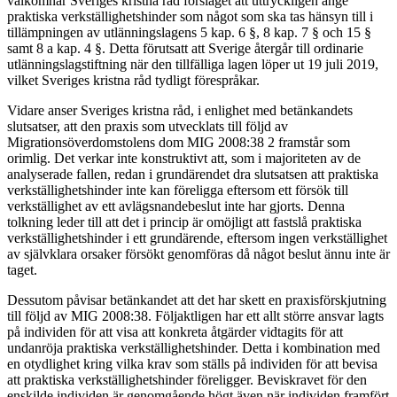
välkomnar Sveriges kristna råd förslaget att uttryckligen ange
praktiska verkställighetshinder som något som ska tas hänsyn till i
tillämpningen av utlänningslagens 5 kap. 6 §, 8 kap. 7 § och 15 §
samt 8 a kap. 4 §. Detta förutsatt att Sverige återgår till ordinarie
utlänningslagstiftning när den tillfälliga lagen löper ut 19 juli 2019,
vilket Sveriges kristna råd tydligt förespråkar.
Vidare anser Sveriges kristna råd, i enlighet med betänkandets
slutsatser, att den praxis som utvecklats till följd av
Migrationsöverdomstolens dom MIG 2008:38 2 framstår som
orimlig. Det verkar inte konstruktivt att, som i majoriteten av de
analyserade fallen, redan i grundärendet dra slutsatsen att praktiska
verkställighetshinder inte kan föreligga eftersom ett försök till
verkställighet av ett avlägsnandebeslut inte har gjorts. Denna
tolkning leder till att det i princip är omöjligt att fastslå praktiska
verkställighetshinder i ett grundärende, eftersom ingen verkställighet
av självklara orsaker försökt genomföras då något beslut ännu inte är
taget.
Dessutom påvisar betänkandet att det har skett en praxisförskjutning
till följd av MIG 2008:38. Följaktligen har ett allt större ansvar lagts
på individen för att visa att konkreta åtgärder vidtagits för att
undanröja praktiska verkställighetshinder. Detta i kombination med
en otydlighet kring vilka krav som ställs på individen för att bevisa
att praktiska verkställighetshinder föreligger. Beviskravet för den
enskilde individen är genomgående högt även när individen framfört