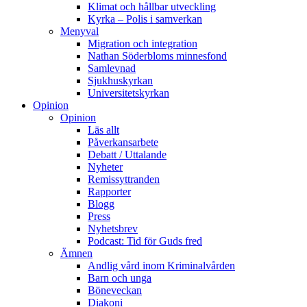
Klimat och hållbar utveckling
Kyrka – Polis i samverkan
Menyval
Migration och integration
Nathan Söderbloms minnesfond
Samlevnad
Sjukhuskyrkan
Universitetskyrkan
Opinion
Opinion
Läs allt
Påverkansarbete
Debatt / Uttalande
Nyheter
Remissyttranden
Rapporter
Blogg
Press
Nyhetsbrev
Podcast: Tid för Guds fred
Ämnen
Andlig vård inom Kriminalvården
Barn och unga
Böneveckan
Diakoni