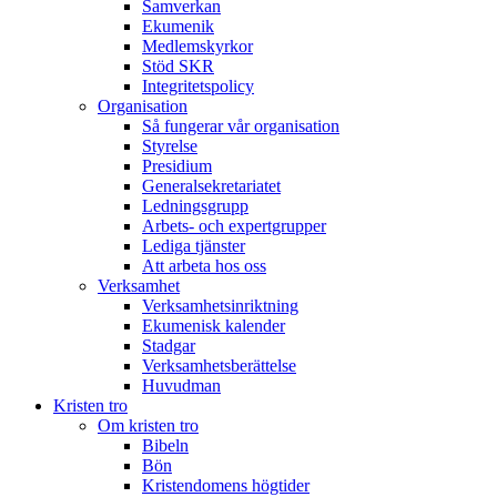
Samverkan
Ekumenik
Medlemskyrkor
Stöd SKR
Integritetspolicy
Organisation
Så fungerar vår organisation
Styrelse
Presidium
Generalsekretariatet
Ledningsgrupp
Arbets- och expertgrupper
Lediga tjänster
Att arbeta hos oss
Verksamhet
Verksamhetsinriktning
Ekumenisk kalender
Stadgar
Verksamhetsberättelse
Huvudman
Kristen tro
Om kristen tro
Bibeln
Bön
Kristendomens högtider