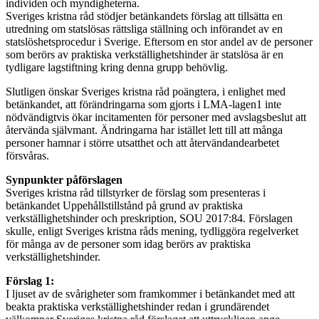
individen och myndigheterna.
Sveriges kristna råd stödjer betänkandets förslag att tillsätta en
utredning om statslösas rättsliga ställning och införandet av en
statslöshetsprocedur i Sverige. Eftersom en stor andel av de personer
som berörs av praktiska verkställighetshinder är statslösa är en
tydligare lagstiftning kring denna grupp behövlig.
Slutligen önskar Sveriges kristna råd poängtera, i enlighet med
betänkandet, att förändringarna som gjorts i LMA-lagen1 inte
nödvändigtvis ökar incitamenten för personer med avslagsbeslut att
återvända självmant. Ändringarna har istället lett till att många
personer hamnar i större utsatthet och att återvändandearbetet
försvåras.
Synpunkter påförslagen
Sveriges kristna råd tillstyrker de förslag som presenteras i
betänkandet Uppehållstillstånd på grund av praktiska
verkställighetshinder och preskription, SOU 2017:84. Förslagen
skulle, enligt Sveriges kristna råds mening, tydliggöra regelverket
för många av de personer som idag berörs av praktiska
verkställighetshinder.
Förslag 1:
I ljuset av de svårigheter som framkommer i betänkandet med att
beakta praktiska verkställighetshinder redan i grundärendet