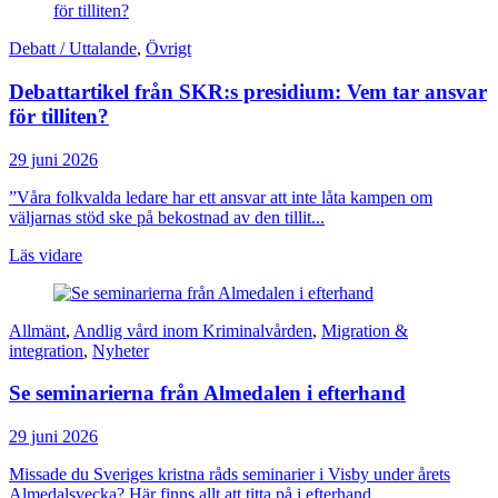
Debatt / Uttalande
,
Övrigt
Debattartikel från SKR:s presidium: Vem tar ansvar
för tilliten?
29 juni 2026
”Våra folkvalda ledare har ett ansvar att inte låta kampen om
väljarnas stöd ske på bekostnad av den tillit...
Läs vidare
Allmänt
,
Andlig vård inom Kriminalvården
,
Migration &
integration
,
Nyheter
Se seminarierna från Almedalen i efterhand
29 juni 2026
Missade du Sveriges kristna råds seminarier i Visby under årets
Almedalsvecka? Här finns allt att titta på i efterhand....