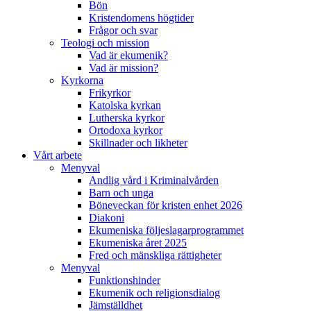
Bön
Kristendomens högtider
Frågor och svar
Teologi och mission
Vad är ekumenik?
Vad är mission?
Kyrkorna
Frikyrkor
Katolska kyrkan
Lutherska kyrkor
Ortodoxa kyrkor
Skillnader och likheter
Vårt arbete
Menyval
Andlig vård i Kriminalvården
Barn och unga
Böneveckan för kristen enhet 2026
Diakoni
Ekumeniska följeslagarprogrammet
Ekumeniska året 2025
Fred och mänskliga rättigheter
Menyval
Funktionshinder
Ekumenik och religionsdialog
Jämställdhet