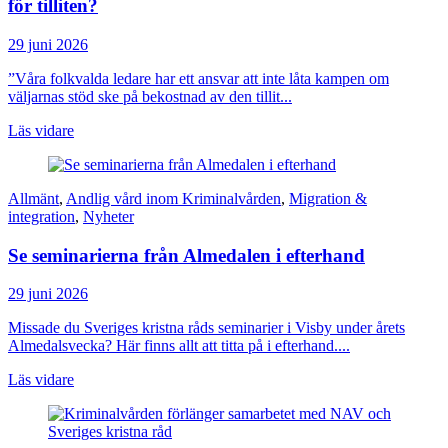
för tilliten?
29 juni 2026
”Våra folkvalda ledare har ett ansvar att inte låta kampen om
väljarnas stöd ske på bekostnad av den tillit...
Läs vidare
Allmänt
,
Andlig vård inom Kriminalvården
,
Migration &
integration
,
Nyheter
Se seminarierna från Almedalen i efterhand
29 juni 2026
Missade du Sveriges kristna råds seminarier i Visby under årets
Almedalsvecka? Här finns allt att titta på i efterhand....
Läs vidare