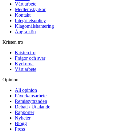
Vårt arbete
Medlemskyrkor
Kontakt
Integritetspolicy
Klagomålshantering
Ångra köp
Kristen tro
Kristen tro
Frågor och svar
Kyrkorna
Vårt arbete
Opinion
All opinion
Påverkansarbete
Remissyttranden
Debatt / Uttalande
Rapporter
Nyheter
Blogg
Press