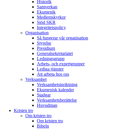
Historik
Samverkan
Ekumenik
Medlemskyrkor
Stöd SKR
Integritetspolicy
Organisation
Så fungerar vår organisation
Styrelse
Presidium
Generalsekretariatet
Ledningsgrupp
Arbets- och expertgrupper
Lediga tjänster
Att arbeta hos oss
Verksamhet
Verksamhetsinriktning
Ekumenisk kalender
Stadgar
Verksamhetsberättelse
Huvudman
Kristen tro
Om kristen tro
Om kristen tro
Bibeln