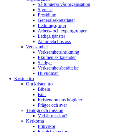
Så fungerar vår organisation
Styrelse
Presidium
Generalsekretariatet
Ledningsgrupp
Arbets- och expertgrupper
Lediga tjänster
Att arbeta hos oss
Verksamhet
Verksamhetsinriktning
Ekumenisk kalender
Stadgar
Verksamhetsberättelse
Huvudman
Kristen tro
Om kristen tro
Bibeln
Bön
Kristendomens högtider
Frågor och svar
Teologi och mission
Vad är mission?
Kyrkorna
Frikyrkor
Katolska kyrkan