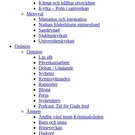
Klimat och hållbar utveckling
Kyrka – Polis i samverkan
Menyval
Migration och integration
Nathan Söderbloms minnesfond
Samlevnad
Sjukhuskyrkan
Universitetskyrkan
Opinion
Opinion
Läs allt
Påverkansarbete
Debatt / Uttalande
Nyheter
Remissyttranden
Rapporter
Blogg
Press
Nyhetsbrev
Podcast: Tid för Guds fred
Ämnen
Andlig vård inom Kriminalvården
Barn och unga
Böneveckan
Diakoni