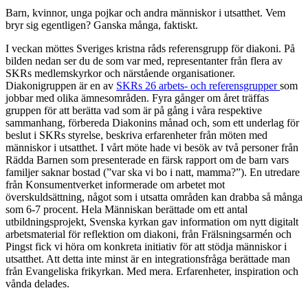
Barn, kvinnor, unga pojkar och andra människor i utsatthet. Vem
bryr sig egentligen? Ganska många, faktiskt.
I veckan möttes Sveriges kristna råds referensgrupp för diakoni. På
bilden nedan ser du de som var med, representanter från flera av
SKRs medlemskyrkor och närstående organisationer.
Diakonigruppen är en av
SKRs 26 arbets- och referensgrupper
som
jobbar med olika ämnesområden. Fyra gånger om året träffas
gruppen för att berätta vad som är på gång i våra respektive
sammanhang, förbereda Diakonins månad och, som ett underlag för
beslut i SKRs styrelse, beskriva erfarenheter från möten med
människor i utsatthet. I vårt möte hade vi besök av två personer från
Rädda Barnen som presenterade en färsk rapport om de barn vars
familjer saknar bostad (”var ska vi bo i natt, mamma?”). En utredare
från Konsumentverket informerade om arbetet mot
överskuldsättning, något som i utsatta områden kan drabba så många
som 6-7 procent. Hela Människan berättade om ett antal
utbildningsprojekt, Svenska kyrkan gav information om nytt digitalt
arbetsmaterial för reflektion om diakoni, från Frälsningsarmén och
Pingst fick vi höra om konkreta initiativ för att stödja människor i
utsatthet. Att detta inte minst är en integrationsfråga berättade man
från Evangeliska frikyrkan. Med mera. Erfarenheter, inspiration och
vånda delades.