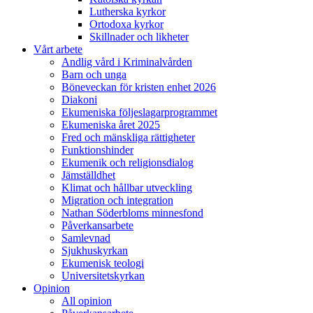
Lutherska kyrkor
Ortodoxa kyrkor
Skillnader och likheter
Vårt arbete
Andlig vård i Kriminalvården
Barn och unga
Böneveckan för kristen enhet 2026
Diakoni
Ekumeniska följeslagarprogrammet
Ekumeniska året 2025
Fred och mänskliga rättigheter
Funktionshinder
Ekumenik och religionsdialog
Jämställdhet
Klimat och hållbar utveckling
Migration och integration
Nathan Söderbloms minnesfond
Påverkansarbete
Samlevnad
Sjukhuskyrkan
Ekumenisk teologi
Universitetskyrkan
Opinion
All opinion