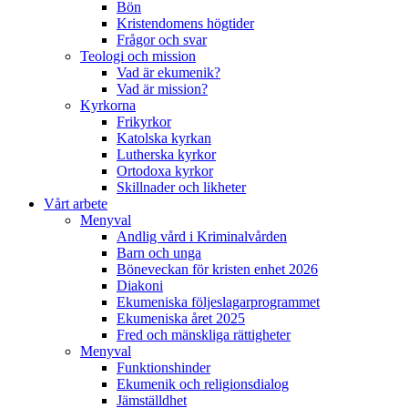
Bön
Kristendomens högtider
Frågor och svar
Teologi och mission
Vad är ekumenik?
Vad är mission?
Kyrkorna
Frikyrkor
Katolska kyrkan
Lutherska kyrkor
Ortodoxa kyrkor
Skillnader och likheter
Vårt arbete
Menyval
Andlig vård i Kriminalvården
Barn och unga
Böneveckan för kristen enhet 2026
Diakoni
Ekumeniska följeslagarprogrammet
Ekumeniska året 2025
Fred och mänskliga rättigheter
Menyval
Funktionshinder
Ekumenik och religionsdialog
Jämställdhet