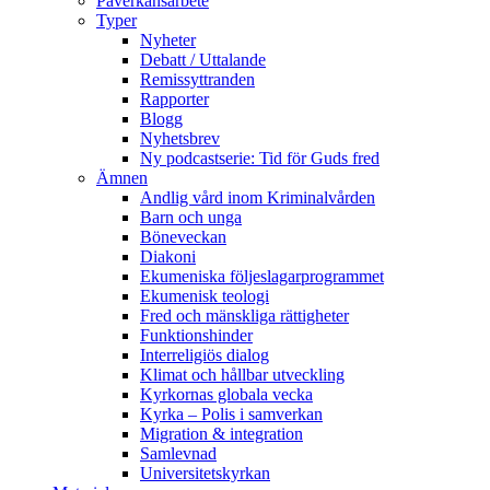
Påverkansarbete
Typer
Nyheter
Debatt / Uttalande
Remissyttranden
Rapporter
Blogg
Nyhetsbrev
Ny podcastserie: Tid för Guds fred
Ämnen
Andlig vård inom Kriminalvården
Barn och unga
Böneveckan
Diakoni
Ekumeniska följeslagarprogrammet
Ekumenisk teologi
Fred och mänskliga rättigheter
Funktionshinder
Interreligiös dialog
Klimat och hållbar utveckling
Kyrkornas globala vecka
Kyrka – Polis i samverkan
Migration & integration
Samlevnad
Universitetskyrkan