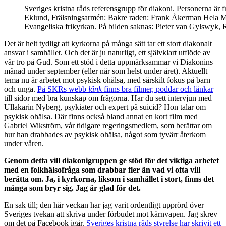
Sveriges kristna råds referensgrupp för diakoni. Personerna ä
Eklund, Frälsningsarmén: Bakre raden: Frank Åkerman Hela Män
Evangeliska frikyrkan. På bilden saknas: Pieter van Gylswyk, 
Det är helt tydligt att kyrkorna på många sätt tar ett stort diakonalt
ansvar i samhället. Och det är ju naturligt, ett självklart utflöde av
vår tro på Gud. Som ett stöd i detta uppmärksammar vi Diakonins
månad under september (eller när som helst under året). Aktuellt
tema nu är arbetet mot psykisk ohälsa, med särskilt fokus på barn
och unga.
På SKRs webb
länk
finns bra filmer, poddar och länkar
till sidor med bra kunskap om frågorna. Har du sett intervjun med
Ullakarin Nyberg, psykiater och expert på suicid? Hon talar om
psykisk ohälsa. Där finns också bland annat en kort film med
Gabriel Wikström, vår tidigare regeringsmedlem, som berättar om
hur han drabbades av psykisk ohälsa, något som tyvärr återkom
under våren.
Genom detta vill diakonigruppen ge stöd för det viktiga arbetet
med en folkhälsofråga som drabbar fler än vad vi ofta vill
berätta om. Ja, i kyrkorna, liksom i samhället i stort, finns det
många som bryr sig. Jag är glad för det.
En sak till; den här veckan har jag varit ordentligt upprörd över
Sveriges tvekan att skriva under förbudet mot kärnvapen. Jag skrev
om det på Facebook igår.
Sveriges kristna råds styrelse har skrivit ett