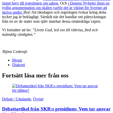
öppet brev till regeringen om saken.
Och
i Dagens Nyheter finns en
tydlig argumentation om skälen varför det är viktigt för Sverige att
skriva under.
Bra! Att riksdagen och regeringen tvekar kring detta
tycker jag är beklagligt. Särskilt när det handlar om påtryckningar
från en av de stater som själv innehar dessa omänskliga vapen.
Vi fortsätter att be:
”Livets Gud, led oss till rättvisa, fred och
mänsklig värdighet.”
/Björn Cedersjö
Blogg
Diakoni
Fortsätt läsa mer från oss
Debatt / Uttalande
,
Övrigt
Debattartikel från SKR:s presidium: Vem tar ansvar