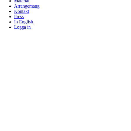
Material
Arrangemang
Kontakt
Press
In English
Logga in