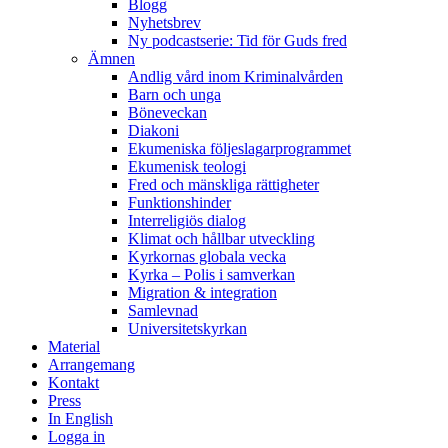
Blogg
Nyhetsbrev
Ny podcastserie: Tid för Guds fred
Ämnen
Andlig vård inom Kriminalvården
Barn och unga
Böneveckan
Diakoni
Ekumeniska följeslagarprogrammet
Ekumenisk teologi
Fred och mänskliga rättigheter
Funktionshinder
Interreligiös dialog
Klimat och hållbar utveckling
Kyrkornas globala vecka
Kyrka – Polis i samverkan
Migration & integration
Samlevnad
Universitetskyrkan
Material
Arrangemang
Kontakt
Press
In English
Logga in