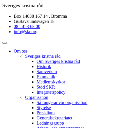
Sveriges kristna råd
Box 14038 167 14 , Bromma
Gustavslundsvägen 18
08 - 453 68 00
info@skr.org
Om oss
Sveriges kristna råd
Om Sveriges kristna råd
Historik
Samverkan
Ekumenik
Medlemskyrkor
Stöd SKR
Integritetspolicy
Organisation
Så fungerar vår organisation
Styrelse
Presidium
Generalsekretariatet
Ledningsgrupp