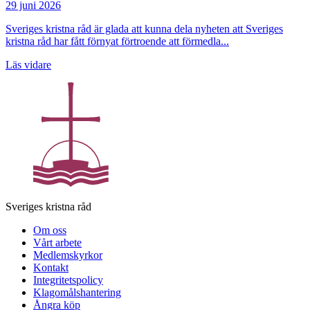
29 juni 2026
Sveriges kristna råd är glada att kunna dela nyheten att Sveriges
kristna råd har fått förnyat förtroende att förmedla...
Läs vidare
Sveriges kristna råd
Om oss
Vårt arbete
Medlemskyrkor
Kontakt
Integritetspolicy
Klagomålshantering
Ångra köp