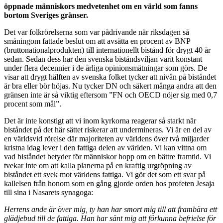
öppnade människors medvetenhet om en värld som fanns
bortom Sveriges gränser.
Det var folkrörelserna som var pådrivande när riksdagen så
småningom fattade beslut om att avsätta en procent av BNP
(bruttonationalprodukten) till internationellt bistånd för drygt 40 år
sedan. Sedan dess har den svenska biståndsviljan varit konstant
under flera decennier i de årliga opinionsmätningar som görs. De
visar att drygt hälften av svenska folket tycker att nivån på biståndet
är bra eller bör höjas. Nu tycker DN och säkert många andra att den
gränsen inte är så viktig eftersom ”FN och OECD nöjer sig med 0,7
procent som mål”.
Det är inte konstigt att vi inom kyrkorna reagerar så starkt när
biståndet på det här sättet riskerar att undermineras. Vi är en del av
en världsvid rörelse där majoriteten av världens över två miljarder
kristna idag lever i den fattiga delen av världen. Vi kan vittna om
vad biståndet betyder för människor hopp om en bättre framtid. Vi
tvekar inte om att kalla planerna på en kraftig urgröpning av
biståndet ett svek mot världens fattiga. Vi gör det som ett svar på
kallelsen från honom som en gång gjorde orden hos profeten Jesaja
till sina i Nasarets synagoga:
Herrens ande är över mig, ty han har smort mig till att frambära ett
glädjebud till de fattiga. Han har sänt mig att förkunna befrielse för