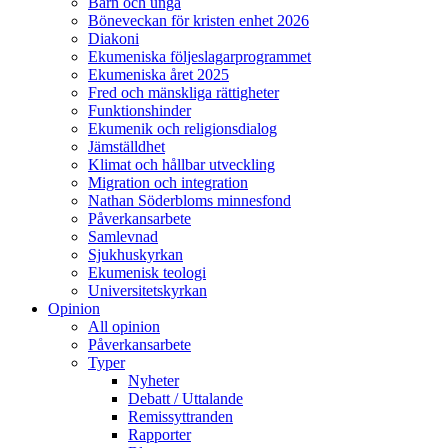
Barn och unga
Böneveckan för kristen enhet 2026
Diakoni
Ekumeniska följeslagarprogrammet
Ekumeniska året 2025
Fred och mänskliga rättigheter
Funktionshinder
Ekumenik och religionsdialog
Jämställdhet
Klimat och hållbar utveckling
Migration och integration
Nathan Söderbloms minnesfond
Påverkansarbete
Samlevnad
Sjukhuskyrkan
Ekumenisk teologi
Universitetskyrkan
Opinion
All opinion
Påverkansarbete
Typer
Nyheter
Debatt / Uttalande
Remissyttranden
Rapporter