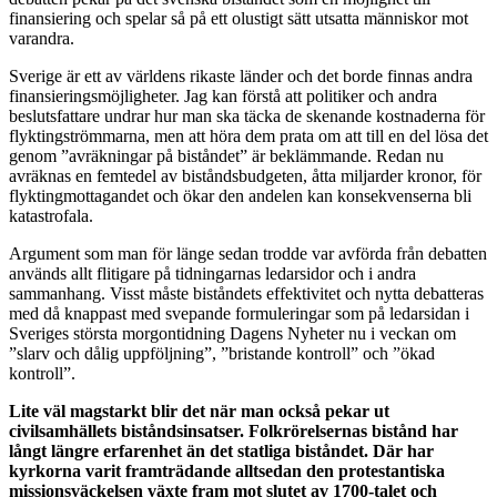
finansiering och spelar så på ett olustigt sätt utsatta människor mot
varandra.
Sverige är ett av världens rikaste länder och det borde finnas andra
finansieringsmöjligheter. Jag kan förstå att politiker och andra
beslutsfattare undrar hur man ska täcka de skenande kostnaderna för
flyktingströmmarna, men att höra dem prata om att till en del lösa det
genom ”avräkningar på biståndet” är beklämmande. Redan nu
avräknas en femtedel av biståndsbudgeten, åtta miljarder kronor, för
flyktingmottagandet och ökar den andelen kan konsekvenserna bli
katastrofala.
Argument som man för länge sedan trodde var avförda från debatten
används allt flitigare på tidningarnas ledarsidor och i andra
sammanhang. Visst måste biståndets effektivitet och nytta debatteras
med då knappast med svepande formuleringar som på ledarsidan i
Sveriges största morgontidning Dagens Nyheter nu i veckan om
”slarv och dålig uppföljning”, ”bristande kontroll” och ”ökad
kontroll”.
Lite väl magstarkt blir det när man också pekar ut
civilsamhällets biståndsinsatser. Folkrörelsernas bistånd har
långt längre erfarenhet än det statliga biståndet. Där har
kyrkorna varit framträdande alltsedan den protestantiska
missionsväckelsen växte fram mot slutet av 1700-talet och