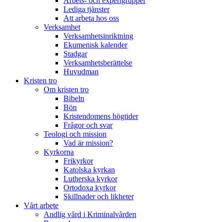
Arbets- och expertgrupper
Lediga tjänster
Att arbeta hos oss
Verksamhet
Verksamhetsinriktning
Ekumenisk kalender
Stadgar
Verksamhetsberättelse
Huvudman
Kristen tro
Om kristen tro
Bibeln
Bön
Kristendomens högtider
Frågor och svar
Teologi och mission
Vad är mission?
Kyrkorna
Frikyrkor
Katolska kyrkan
Lutherska kyrkor
Ortodoxa kyrkor
Skillnader och likheter
Vårt arbete
Andlig vård i Kriminalvården