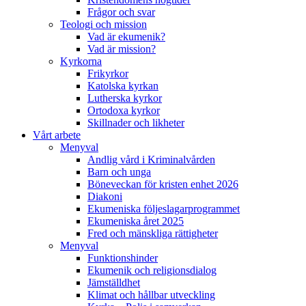
Frågor och svar
Teologi och mission
Vad är ekumenik?
Vad är mission?
Kyrkorna
Frikyrkor
Katolska kyrkan
Lutherska kyrkor
Ortodoxa kyrkor
Skillnader och likheter
Vårt arbete
Menyval
Andlig vård i Kriminalvården
Barn och unga
Böneveckan för kristen enhet 2026
Diakoni
Ekumeniska följeslagarprogrammet
Ekumeniska året 2025
Fred och mänskliga rättigheter
Menyval
Funktionshinder
Ekumenik och religionsdialog
Jämställdhet
Klimat och hållbar utveckling