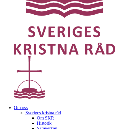
Om oss
Sveriges kristna råd
Om SKR
Historik
Samverkan