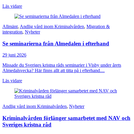
Läs vidare
Allmänt
,
Andlig vård inom Kriminalvården
,
Migration &
integration
,
Nyheter
Se seminarierna från Almedalen i efterhand
29 juni 2026
Missade du Sveriges kristna råds seminarier i Visby under årets
Almedalsvecka? Här finns allt att titta på i efterhand....
Läs vidare
Andlig vård inom Kriminalvården
,
Nyheter
Kriminalvården förlänger samarbetet med NAV och
Sveriges kristna råd