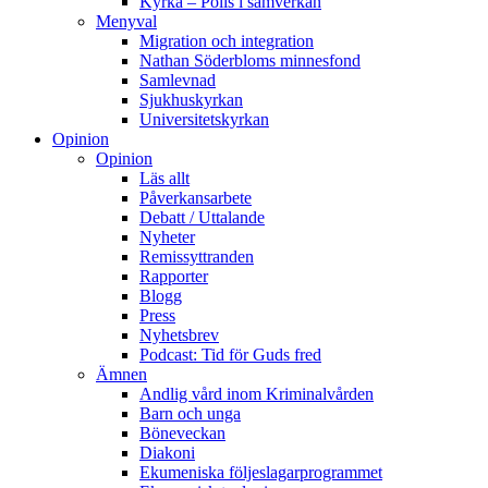
Kyrka – Polis i samverkan
Menyval
Migration och integration
Nathan Söderbloms minnesfond
Samlevnad
Sjukhuskyrkan
Universitetskyrkan
Opinion
Opinion
Läs allt
Påverkansarbete
Debatt / Uttalande
Nyheter
Remissyttranden
Rapporter
Blogg
Press
Nyhetsbrev
Podcast: Tid för Guds fred
Ämnen
Andlig vård inom Kriminalvården
Barn och unga
Böneveckan
Diakoni
Ekumeniska följeslagarprogrammet