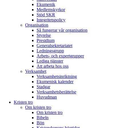
Ekumenik
Medlemskyrkor
Stöd SKR
Integritetspolicy
Organisation
Så fungerar vår organisation
Styrelse
Presidium
Generalsekretariatet
Ledningsgrupp
Arbets- och expertgrupper
Lediga tjänster
Att arbeta hos oss
Verksamhet
Verksamhetsinriktning
Ekumenisk kalender
Stadgar
Verksamhetsberättelse
Huvudman
Kristen tro
Om kristen tro
Om kristen tro
Bibeln
Bön
Kristendomens högtider