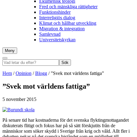
Ekumenisk teologi
Fred och mänskliga rättigheter
Funktionshinder
Interreligiös dialog
Klimat och hållbar utveckling
Migration & integration
Samlevnad
Universitetskyrkan
Meny
Sök
Vad
Sök
letar
du
Hem
/
Opinion
/
Blogg
/
”Svek mot världens fattiga”
efter?
”Svek mot världens fattiga”
5 november 2015
På senare tid har kostnaderna för det svenska flyktingmottagandet
diskuterats flitigt och fokus har på så sätt förskjutits från de
människor som söker skydd i Sverige från krig och våld. Allt fler i
debatten pekar på det svenska biståndet som en möjlighet till