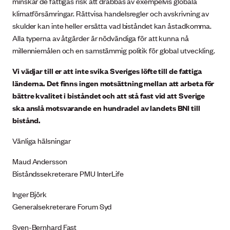
minskar de fattigas risk att drabbas av exempelvis globala
klimatförsämringar. Rättvisa handelsregler och avskrivning av
skulder kan inte heller ersätta vad biståndet kan åstadkomma.
Alla typerna av åtgärder är nödvändiga för att kunna nå
millenniemålen och en samstämmig politik för global utveckling.
Vi vädjar till er att inte svika Sveriges löfte till de fattiga
länderna. Det finns ingen motsättning mellan att arbeta för
bättre kvalitet i biståndet och att stå fast vid att Sverige
ska anslå motsvarande en hundradel av landets BNI till
bistånd.
Vänliga hälsningar
Maud Andersson
Biståndssekreterare PMU InterLife
Inger Björk
Generalsekreterare Forum Syd
Sven-Bernhard Fast