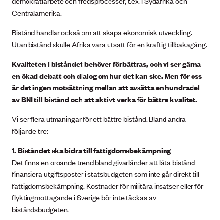
demokratiarbete och fredsprocesser, t.ex. i Sydafrika och
Centralamerika.
Bistånd handlar också om att skapa ekonomisk utveckling.
Utan bistånd skulle Afrika vara utsatt för en kraftig tillbakagång.
Kvaliteten i biståndet behöver förbättras, och vi ser gärna
en ökad debatt och dialog om hur det kan ske. Men för oss
är det ingen motsättning mellan att avsätta en hundradel
av BNI till bistånd och att aktivt verka för bättre kvalitet.
Vi ser flera utmaningar för ett bättre bistånd. Bland andra
följande tre:
1. Biståndet ska bidra till fattigdomsbekämpning
Det finns en oroande trend bland givarländer att låta bistånd
finansiera utgiftsposter i statsbudgeten som inte går direkt till
fattigdomsbekämpning. Kostnader för militära insatser eller för
flyktingmottagande i Sverige bör inte täckas av
biståndsbudgeten.