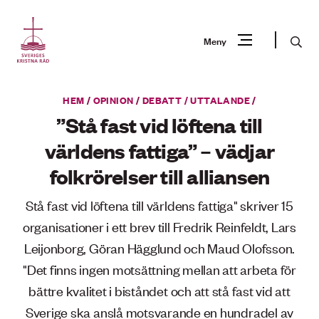
Gå
till
Sök
Meny
innehåll
Vad
HEM
/
OPINION
/
DEBATT / UTTALANDE
/
Sök
letar
”Stå fast vid löftena till
du
världens fattiga” – vädjar
efter?
folkrörelser till alliansen
Stå fast vid löftena till världens fattiga" skriver 15
organisationer i ett brev till Fredrik Reinfeldt, Lars
Leijonborg, Göran Hägglund och Maud Olofsson.
"Det finns ingen motsättning mellan att arbeta för
bättre kvalitet i biståndet och att stå fast vid att
Sverige ska anslå motsvarande en hundradel av