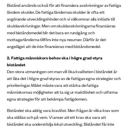
Bistånd används också för att finansiera avskrivningar av fattiga
länders skulder. De fattiga ländernas skulder är ofta ett
avgörande utvecklingshinder och vi välkomnar alla initiativ till
skuldavskrivningar. Men om skuldavskrivningarna finansieras
med biståndsmedel blir det bara en rundgång och
mottagarländerna tillförs inte nya resurser. Därför är det
angeläget att de inte finansieras med biståndsmedel.
2. Fattiga människors behov ska i högre grad styra
biståndet
Den stora utmaningen om man vill öka kvaliteten i biståndet är
att låta det i högre grad styras av de fattigas egna strategier och
prioriteringar. Målet måste vara att stärka de fattiga
människornas möjligheter att ta sig ur maktlöshet och utforma
egna strategier för att bekämpa fattigdomen.
Biståndet ska aldrig vara kravlöst. Men frågan är vilka krav som
ska ställas och på vem. Vi anser att ett krav ska vara att
biståndet ska understödja lokal utveckling. Biståndet får inte