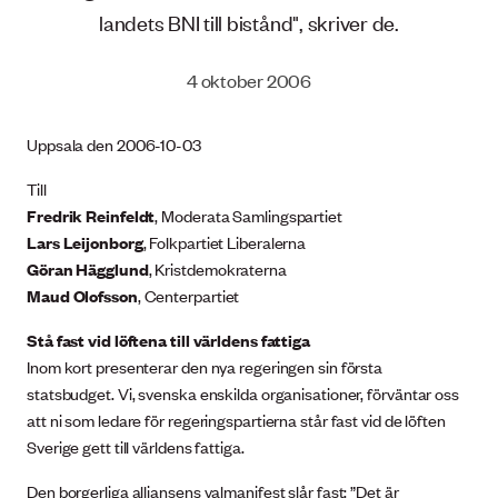
landets BNI till bistånd", skriver de.
4 oktober 2006
Uppsala den 2006-10-03
Till
Fredrik Reinfeldt
, Moderata Samlingspartiet
Lars Leijonborg
, Folkpartiet Liberalerna
Göran Hägglund
, Kristdemokraterna
Maud Olofsson
, Centerpartiet
Stå fast vid löftena till världens fattiga
Inom kort presenterar den nya regeringen sin första
statsbudget. Vi, svenska enskilda organisationer, förväntar oss
att ni som ledare för regeringspartierna står fast vid de löften
Sverige gett till världens fattiga.
Den borgerliga alliansens valmanifest slår fast: ”Det är