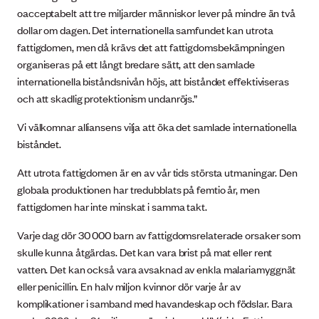
oacceptabelt att tre miljarder människor lever på mindre än två
dollar om dagen. Det internationella samfundet kan utrota
fattigdomen, men då krävs det att fattigdomsbekämpningen
organiseras på ett långt bredare sätt, att den samlade
internationella biståndsnivån höjs, att biståndet effektiviseras
och att skadlig protektionism undanröjs.”
Vi välkomnar alliansens vilja att öka det samlade internationella
biståndet.
Att utrota fattigdomen är en av vår tids största utmaningar. Den
globala produktionen har tredubblats på femtio år, men
fattigdomen har inte minskat i samma takt.
Varje dag dör 30 000 barn av fattigdomsrelaterade orsaker som
skulle kunna åtgärdas. Det kan vara brist på mat eller rent
vatten. Det kan också vara avsaknad av enkla malariamyggnät
eller penicillin. En halv miljon kvinnor dör varje år av
komplikationer i samband med havandeskap och födslar. Bara