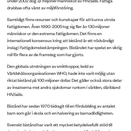
under 2002 dog 3,1 miljoner människor av HIV/aids. Fattiga
drabbas ofta värst av miljöförstöring.
Samtidigt finns resurser och kunskaper för att kunna utrota
fattigdomen. Åren 1990-2005 tog sig fler än 130 miljoner
människor ur den extrema fattigdomen. Det finns en
internationell konsensus kring att bistånd är ett nödvändigt
inslag i fattigdomsbekämpningen. Biståndet har spelat en viktig
roll för flera av de framsteg som har gjorts.
Den globala utrotningen av smittkoppor, ledd av
Världshälsoorganisationen WHO, hade inte varit möjlig utan
riktat bistånd på 100 miljoner dollar. Det gäller också stora delar
av insatserna mot andra sjukdomar runtom i världen, däribland
HIV/aids.
Bistånd har sedan 1970 bidragit till en fördubbling av antalet
barn som går i skola och en halvering av barnadödligheten.
Svenskt bistånd har varit ett mycket betydelsefullt stöd till