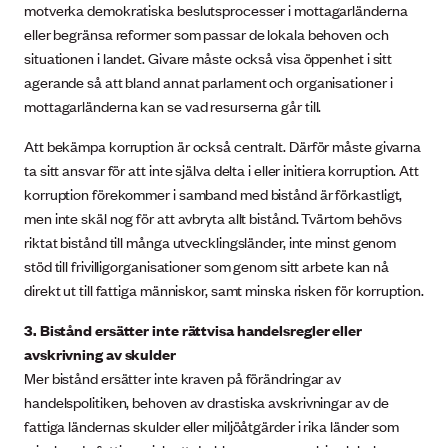
motverka demokratiska beslutsprocesser i mottagarländerna
eller begränsa reformer som passar de lokala behoven och
situationen i landet. Givare måste också visa öppenhet i sitt
agerande så att bland annat parlament och organisationer i
mottagarländerna kan se vad resurserna går till.
Att bekämpa korruption är också centralt. Därför måste givarna
ta sitt ansvar för att inte själva delta i eller initiera korruption. Att
korruption förekommer i samband med bistånd är förkastligt,
men inte skäl nog för att avbryta allt bistånd. Tvärtom behövs
riktat bistånd till många utvecklingsländer, inte minst genom
stöd till frivilligorganisationer som genom sitt arbete kan nå
direkt ut till fattiga människor, samt minska risken för korruption.
3. Bistånd ersätter inte rättvisa handelsregler eller
avskrivning av skulder
Mer bistånd ersätter inte kraven på förändringar av
handelspolitiken, behoven av drastiska avskrivningar av de
fattiga ländernas skulder eller miljöåtgärder i rika länder som