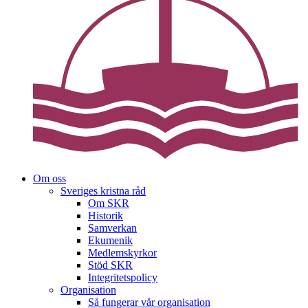
Om oss
Sveriges kristna råd
Om SKR
Historik
Samverkan
Ekumenik
Medlemskyrkor
Stöd SKR
Integritetspolicy
Organisation
Så fungerar vår organisation