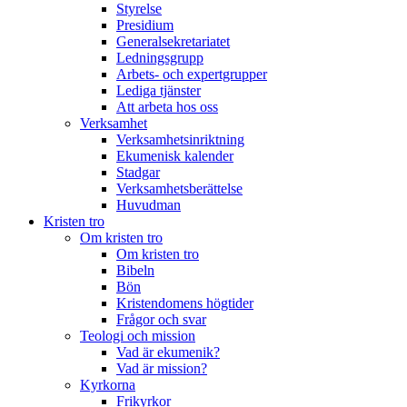
Styrelse
Presidium
Generalsekretariatet
Ledningsgrupp
Arbets- och expertgrupper
Lediga tjänster
Att arbeta hos oss
Verksamhet
Verksamhetsinriktning
Ekumenisk kalender
Stadgar
Verksamhetsberättelse
Huvudman
Kristen tro
Om kristen tro
Om kristen tro
Bibeln
Bön
Kristendomens högtider
Frågor och svar
Teologi och mission
Vad är ekumenik?
Vad är mission?
Kyrkorna
Frikyrkor