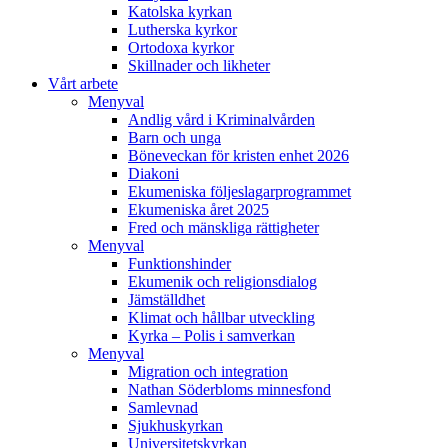
Katolska kyrkan
Lutherska kyrkor
Ortodoxa kyrkor
Skillnader och likheter
Vårt arbete
Menyval
Andlig vård i Kriminalvården
Barn och unga
Böneveckan för kristen enhet 2026
Diakoni
Ekumeniska följeslagarprogrammet
Ekumeniska året 2025
Fred och mänskliga rättigheter
Menyval
Funktionshinder
Ekumenik och religionsdialog
Jämställdhet
Klimat och hållbar utveckling
Kyrka – Polis i samverkan
Menyval
Migration och integration
Nathan Söderbloms minnesfond
Samlevnad
Sjukhuskyrkan
Universitetskyrkan