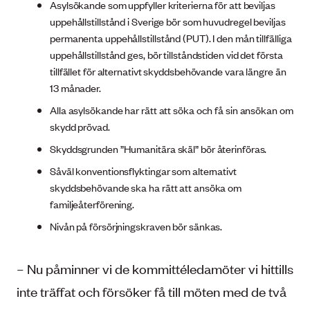
Asylsökande som uppfyller kriterierna för att beviljas
uppehållstillstånd i Sverige bör som huvudregel beviljas
permanenta uppehållstillstånd (PUT). I den mån tillfälliga
uppehållstillstånd ges, bör tillståndstiden vid det första
tillfället för alternativt skyddsbehövande vara längre än
13 månader.
Alla asylsökande har rätt att söka och få sin ansökan om
skydd prövad.
Skyddsgrunden ”Humanitära skäl” bör återinföras.
Såväl konventionsflyktingar som alternativt
skyddsbehövande ska ha rätt att ansöka om
familjeåterförening.
Nivån på försörjningskraven bör sänkas.
– Nu påminner vi de kommittéledamöter vi hittills
inte träffat och försöker få till möten med de två