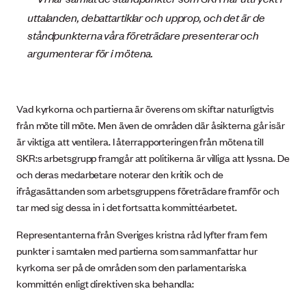
uttalanden, debattartiklar och upprop, och det är de
ståndpunkterna våra företrädare presenterar och
argumenterar för i mötena.
Vad kyrkorna och partierna är överens om skiftar naturligtvis
från möte till möte. Men även de områden där åsikterna går isär
är viktiga att ventilera. I återrapporteringen från mötena till
SKR:s arbetsgrupp framgår att politikerna är villiga att lyssna. De
och deras medarbetare noterar den kritik och de
ifrågasättanden som arbetsgruppens företrädare framför och
tar med sig dessa in i det fortsatta kommittéarbetet.
Representanterna från Sveriges kristna råd lyfter fram fem
punkter i samtalen med partierna som sammanfattar hur
kyrkorna ser på de områden som den parlamentariska
kommittén enligt direktiven ska behandla: