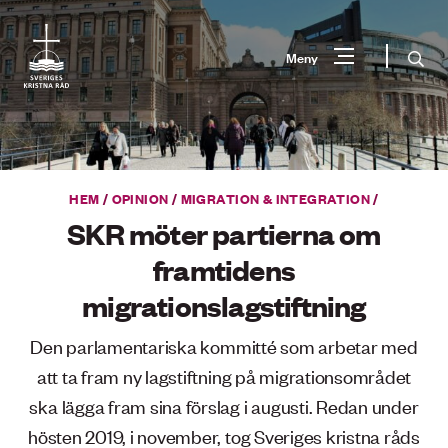
Gå
till
Sök
Meny
innehåll
Vad
Sök
letar
du
HEM
/
OPINION
/
MIGRATION & INTEGRATION
/
efter?
SKR möter partierna om
framtidens
migrationslagstiftning
Den parlamentariska kommitté som arbetar med
att ta fram ny lagstiftning på migrationsområdet
ska lägga fram sina förslag i augusti. Redan under
hösten 2019, i november, tog Sveriges kristna råds