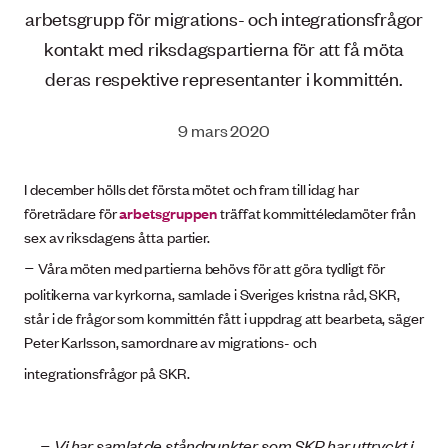
arbetsgrupp för migrations- och integrationsfrågor
kontakt med riksdagspartierna för att få möta
deras respektive representanter i kommittén.
9 mars 2020
I december hölls det första mötet och fram till idag har
företrädare för
arbetsgruppen
träffat kommittéledamöter från
sex av riksdagens åtta partier.
–
Våra möten med partierna behövs för att göra tydligt för
politikerna var kyrkorna, samlade i Sveriges kristna råd, SKR,
står i de frågor som kommittén fått i uppdrag att bearbeta, säger
Peter Karlsson, samordnare av migrations- och
integrationsfrågor på SKR.
–
Vi har samlat de ståndpunkter som SKR har uttryckt i