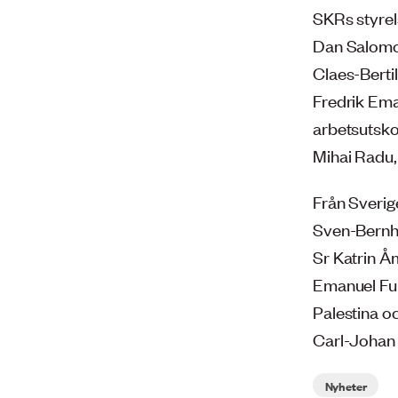
SKRs styrel
Dan Salomon
Claes-Bertil
Fredrik Ema
arbetsutsko
Mihai Radu,
Från Sverig
Sven-Bernha
Sr Katrin Å
Emanuel Fur
Palestina oc
Carl-Johan
Nyheter