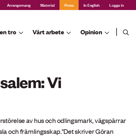
Arrangemang
Material
Press
In English
Logga in
Sök
en tro
Vårt arbete
Opinion
Sök
usalem: Vi
förstörelse av hus och odlingsmark, vägspärrar
sla och främlingsskap."Det skriver Göran