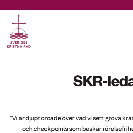
Gå
till
innehåll
Vad
letar
SKR-ledar
du
efter?
"Vi är djupt oroade över vad vi sett: grova k
och checkpoints som beskär rörelsefrihe