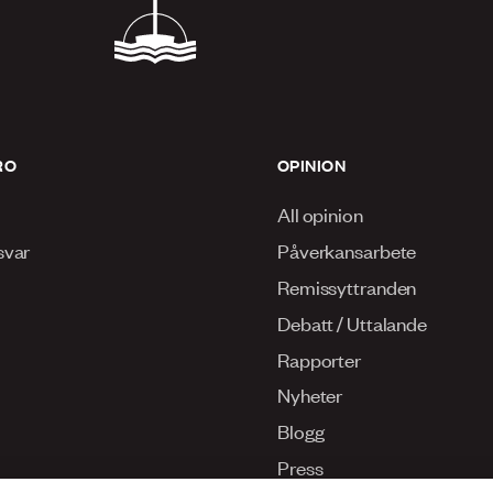
RO
OPINION
All opinion
svar
Påverkansarbete
Remissyttranden
Debatt / Uttalande
Rapporter
Nyheter
Blogg
Press