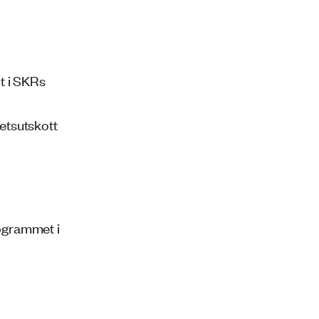
t i SKRs
etsutskott
ogrammet i