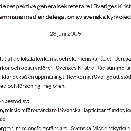
 respektive generalsekreterare i Sveriges Kristna
lsammans med en delegation av svenska kyrkoled
28 juni 2005
iktat till de lokala kyrkorna och ekumeniska rådet i Jerusa
or och observatörer i Sveriges Kristna Råd summerar
riktar också en uppmaning till kyrkorna i Sverige att st
red och försoning i regionen.
n bestod av:
n, missionsföreståndare i Svenska Baptistsamfundet, le
se
rgren, missionsföreståndare i Svenska Missionskyrkan,