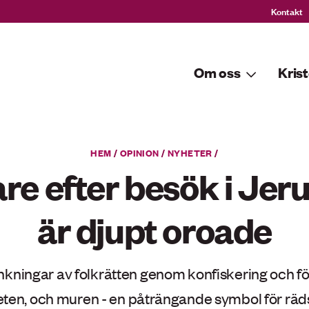
Kontakt
Om oss
Krist
HEM
/
OPINION
/
NYHETER
/
e efter besök i Jer
är djupt oroade
ränkningar av folkrätten genom konfiskering och 
ten, och muren - en påträngande symbol för räd