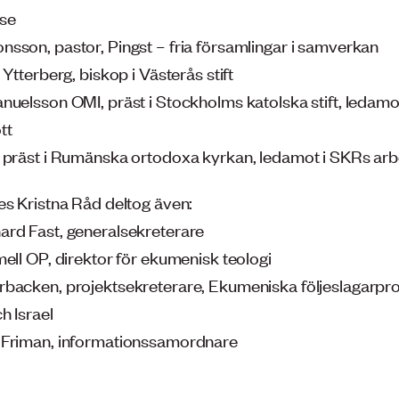
se
sson, pastor, Pingst – fria församlingar i samverkan
 Ytterberg, biskop i Västerås stift
nuelsson OMI, präst i Stockholms katolska stift, ledamo
tt
 präst i Rumänska ortodoxa kyrkan, ledamot i SKRs arb
es Kristna Råd deltog även:
rd Fast, generalsekreterare
mell OP, direktor för ekumenisk teologi
backen, projektsekreterare, Ekumeniska följeslagarpr
h Israel
 Friman, informationssamordnare