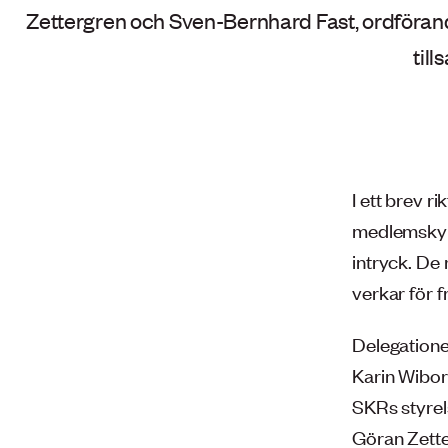
Zettergren och Sven-Bernhard Fast, ordförande
til
I ett brev r
medlemskyrk
intryck. De 
verkar för f
Delegatione
Karin Wibor
SKRs styrel
Göran Zette