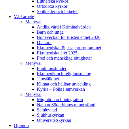
Lutherska kyrkor
Ortodoxa kyrkor
Skillnader och likheter
Vårt arbete
Menyval
Andlig vård i Kriminalvården
Barn och unga
Böneveckan för kristen enhet 2026
Diakoni
Ekumeniska följeslagarprogrammet
Ekumeniska året 2025
Fred och mänskliga rättigheter
Menyval
Funktionshinder
Ekumenik och religionsdialog
Jämställdhet
Klimat och hållbar utveckling
Kyrka – Polis i samverkan
Menyval
Migration och integration
Nathan Söderbloms minnesfond
Samlevnad
Sjukhuskyrkan
Universitetskyrkan
Opinion