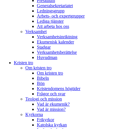
Presidium
Generalsekretariatet
Ledningsgrupp
Arbets- och expertgrupper
Lediga tjänster
Att arbeta hos oss
Verksamhet
Verksamhetsinriktning
Ekumenisk kalender
Stadgar
Verksamhetsberättelse
Huvudman
Kristen tro
Om kristen tro
Om kristen tro
Bibeln
Bön
Kristendomens högtider
Frågor och svar
Teologi och mission
Vad är ekumenik?
Vad är mission?
Kyrkorna
Frikyrkor
Katolska kyrkan