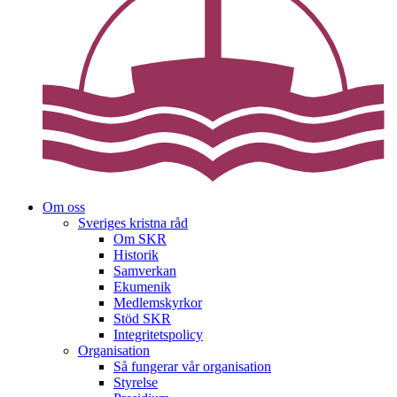
Om oss
Sveriges kristna råd
Om SKR
Historik
Samverkan
Ekumenik
Medlemskyrkor
Stöd SKR
Integritetspolicy
Organisation
Så fungerar vår organisation
Styrelse