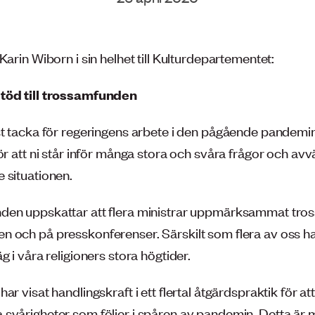
Karin Wiborn i sin helhet till Kulturdepartementet:
töd till trossamfunden
st tacka för regeringens arbete i den pågående pandemin
ör att ni står inför många stora och svåra frågor och avv
 situationen.
den uppskattar att flera ministrar uppmärksammat tr
 och på presskonferenser. Särskilt som flera av oss h
g i våra religioners stora högtider.
ar visat handlingskraft i ett flertal åtgärdspraktik för att
svårigheter som följer i spåren av pandemin. Detta är 