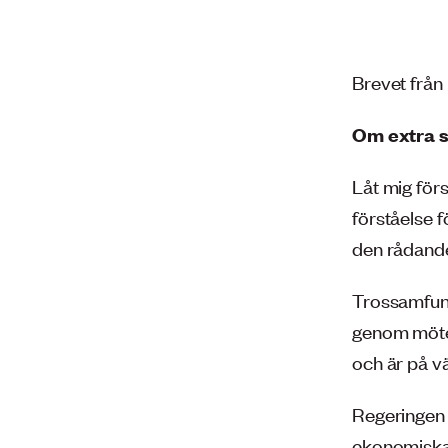
Brevet från 
Om extra s
Låt mig för
förståelse f
den rådande
Trossamfun
genom möten
och är på vä
Regeringen h
ekonomiska 