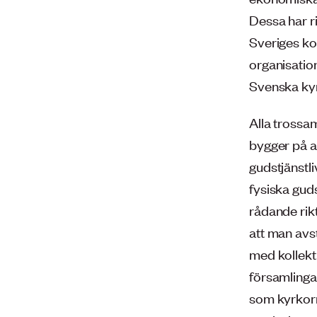
Dessa har ri
Sveriges ko
organisatio
Svenska kyr
Alla trossam
bygger på at
gudstjänstli
fysiska gud
rådande rikt
att man avs
med kollekt
församlinga
som kyrkorn