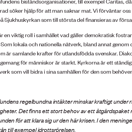
fundens biståndsorganisationer, till exempel Caritas, d
 grad söker hjälp för att man saknar mat. Vi förväntar oss 
å Sjukhuskyrkan som till största del finansieras av försa
 en viktig roll i samhället vad gäller demokratisk fostran
. Som lokala och nationella nätverk, bland annat genom
m är samlande krafter för utlandsfödda svenskar. Diak
gemang för människor är starkt. Kyrkorna är ett ständigt 
verk som vill bidra i sina samhällen för den som behöve
undens regelbundna intäkter minskar kraftigt under 
heter. Det finns ett stort behov av ett åtgärdspaket rik
nden för att klara sig ur den här krisen. I den meningen
rån till exempel idrottsrörelsen.