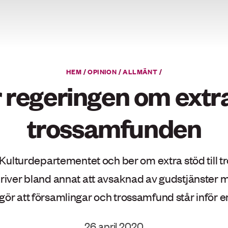
HEM
/
OPINION
/
ALLMÄNT
/
regeringen om extra 
trossamfunden
 till Kulturdepartementet och ber om extra stöd t
river bland annat att avsaknad av gudstjänster m
ör att församlingar och trossamfund står inför e
26 april 2020