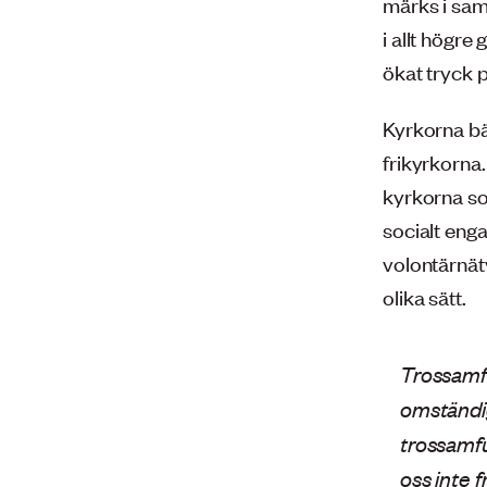
märks i sam
i allt högre
ökat tryck p
Kyrkorna bär
frikyrkorna
kyrkorna so
socialt enga
volontärnät
olika sätt.
Trossamf
omständig
trossamfu
oss inte f