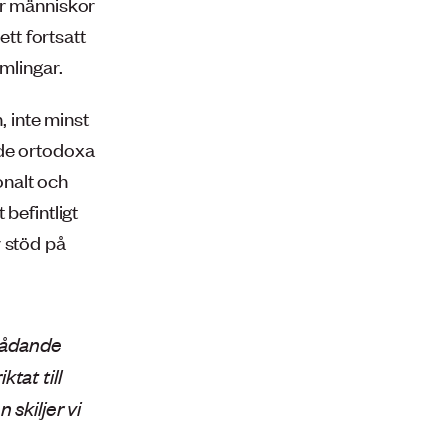
är människor
ett fortsatt
mlingar.
, inte minst
 de ortodoxa
onalt och
befintligt
r stöd på
rådande
tat till
 skiljer vi