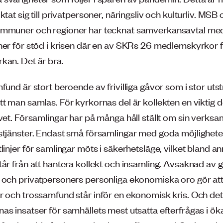
ktat sig till privatpersoner, näringsliv och kulturliv. MSB
mmuner och regioner har tecknat samverkansavtal med e
ner för stöd i krisen där en av SKRs 26 medlemskyrkor 
kan. Det är bra.
fund är stort beroende av frivilliga gåvor som i stor uts
t man samlas. För kyrkornas del är kollekten en viktig d
vet. Församlingar har på många håll ställt om sin verksa
stjänster. Endast små församlingar med goda möjligheter 
linjer för samlingar möts i säkerhetsläge, vilket bland a
tår från att hantera kollekt och insamling. Avsaknad av 
 och privatpersoners personliga ekonomiska oro gör at
r och trossamfund står inför en ekonomisk kris. Och det
as insatser för samhällets mest utsatta efterfrågas i ök