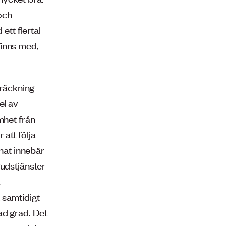
 och
tt flertal
finns med,
träckning
el av
mhet från
att följa
nnat innebär
gudstjänster
t
 samtidigt
ad grad. Det