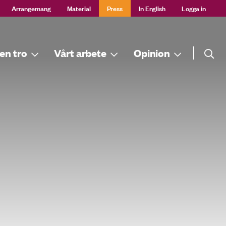
Arrangemang
Material
Press
In English
Logga in
Sök
en tro
Vårt arbete
Opinion
Sök