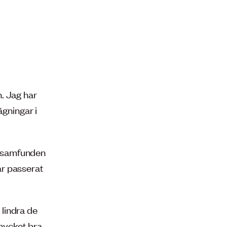
. Jag har
ägningar i
ossamfunden
ar passerat
 lindra de
mycket bra.