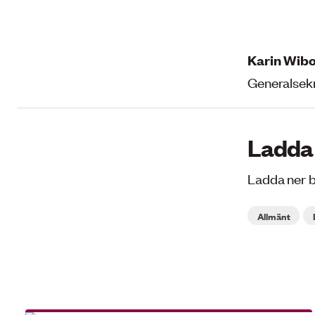
Karin Wib
Generalsekr
Ladda
Ladda ner 
Allmänt