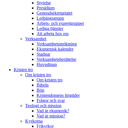
Styrelse
Presidium
Generalsekretariatet
Ledningsgrupp
Arbets- och expertgrupper
Lediga tjänster
Att arbeta hos oss
Verksamhet
Verksamhetsinriktning
Ekumenisk kalender
Stadgar
Verksamhetsberättelse
Huvudman
Kristen tro
Om kristen tro
Om kristen tro
Bibeln
Bön
Kristendomens högtider
Frågor och svar
Teologi och mission
Vad är ekumenik?
Vad är mission?
Kyrkorna
Frikyrkor