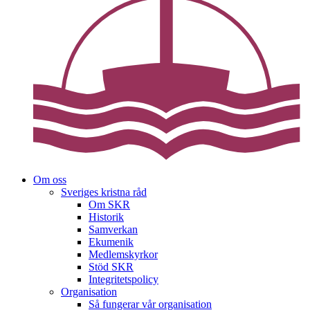
Om oss
Sveriges kristna råd
Om SKR
Historik
Samverkan
Ekumenik
Medlemskyrkor
Stöd SKR
Integritetspolicy
Organisation
Så fungerar vår organisation