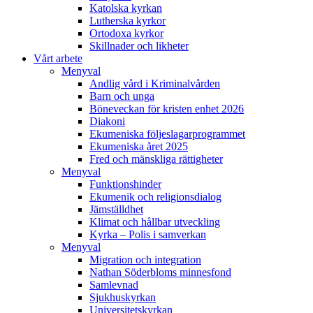
Katolska kyrkan
Lutherska kyrkor
Ortodoxa kyrkor
Skillnader och likheter
Vårt arbete
Menyval
Andlig vård i Kriminalvården
Barn och unga
Böneveckan för kristen enhet 2026
Diakoni
Ekumeniska följeslagarprogrammet
Ekumeniska året 2025
Fred och mänskliga rättigheter
Menyval
Funktionshinder
Ekumenik och religionsdialog
Jämställdhet
Klimat och hållbar utveckling
Kyrka – Polis i samverkan
Menyval
Migration och integration
Nathan Söderbloms minnesfond
Samlevnad
Sjukhuskyrkan
Universitetskyrkan