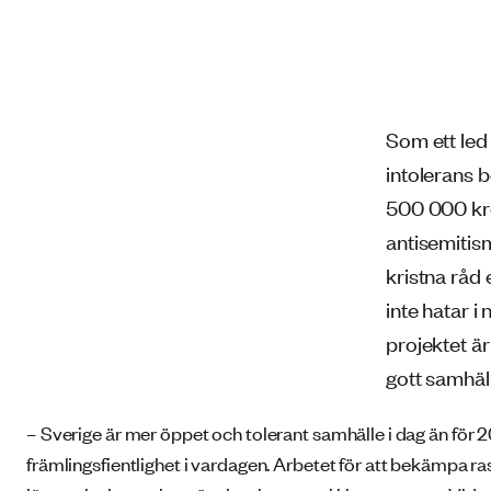
Som ett led 
intolerans 
500 000 kro
antisemitism
kristna råd
inte hatar 
projektet är
gott samhäl
– Sverige är mer öppet och tolerant samhälle i dag än för 
främlingsfientlighet i vardagen. Arbetet för att bekämpa ra