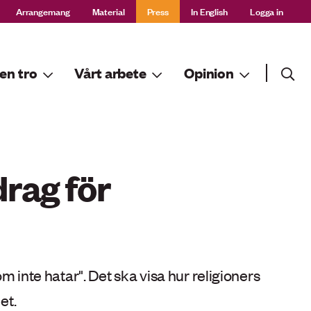
Arrangemang
Material
Press
In English
Logga in
Sök
en tro
Vårt arbete
Opinion
Sök
drag för
 inte hatar". Det ska visa hur religioners
et.