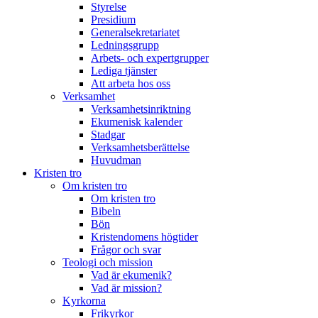
Styrelse
Presidium
Generalsekretariatet
Ledningsgrupp
Arbets- och expertgrupper
Lediga tjänster
Att arbeta hos oss
Verksamhet
Verksamhetsinriktning
Ekumenisk kalender
Stadgar
Verksamhetsberättelse
Huvudman
Kristen tro
Om kristen tro
Om kristen tro
Bibeln
Bön
Kristendomens högtider
Frågor och svar
Teologi och mission
Vad är ekumenik?
Vad är mission?
Kyrkorna
Frikyrkor