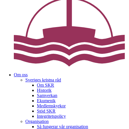
Om oss
Sveriges kristna råd
Om SKR
Historik
Samverkan
Ekumenik
Medlemskyrkor
Stöd SKR
Integritetspolicy
Organisation
Så fungerar vår organisation