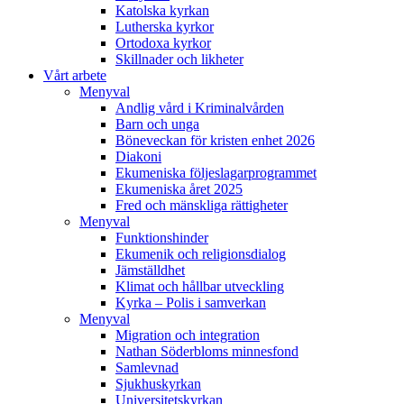
Katolska kyrkan
Lutherska kyrkor
Ortodoxa kyrkor
Skillnader och likheter
Vårt arbete
Menyval
Andlig vård i Kriminalvården
Barn och unga
Böneveckan för kristen enhet 2026
Diakoni
Ekumeniska följeslagarprogrammet
Ekumeniska året 2025
Fred och mänskliga rättigheter
Menyval
Funktionshinder
Ekumenik och religionsdialog
Jämställdhet
Klimat och hållbar utveckling
Kyrka – Polis i samverkan
Menyval
Migration och integration
Nathan Söderbloms minnesfond
Samlevnad
Sjukhuskyrkan
Universitetskyrkan