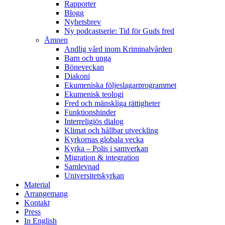
Rapporter
Blogg
Nyhetsbrev
Ny podcastserie: Tid för Guds fred
Ämnen
Andlig vård inom Kriminalvården
Barn och unga
Böneveckan
Diakoni
Ekumeniska följeslagarprogrammet
Ekumenisk teologi
Fred och mänskliga rättigheter
Funktionshinder
Interreligiös dialog
Klimat och hållbar utveckling
Kyrkornas globala vecka
Kyrka – Polis i samverkan
Migration & integration
Samlevnad
Universitetskyrkan
Material
Arrangemang
Kontakt
Press
In English