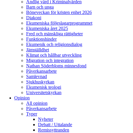
Andlig vård i Kriminalvården
Barn och unga
Böneveckan för kristen enhet 2026
Diakoni
Ekumeniska följeslagarprogrammet
Ekumeniska året 2025
Fred och mänskliga rättigheter
Funktionshinder
Ekumenik och religionsdialog
Jämställdhet
Klimat och hållbar utveckling
Migration och integration
Nathan Söderbloms minnesfond
Påverkansarbete
Samlevnad
Sjukhuskyrkan
Ekumenisk teologi
Universitetskyrkan
Opinion
All opinion
Påverkansarbete
Typer
Nyheter
Debatt / Uttalande
Remissyttranden