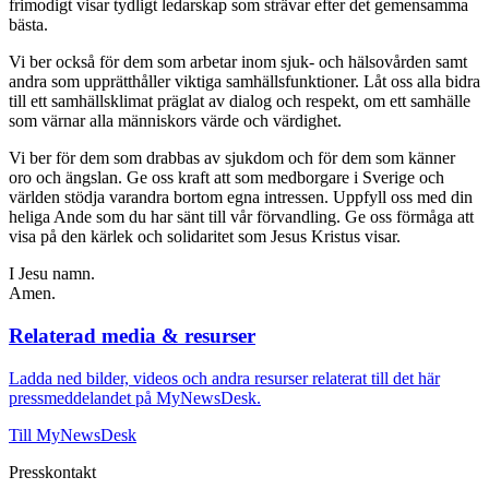
frimodigt visar tydligt ledarskap som strävar efter det gemensamma
bästa.
Vi ber också för dem som arbetar inom sjuk- och hälsovården samt
andra som upprätthåller viktiga samhällsfunktioner. Låt oss alla bidra
till ett samhällsklimat präglat av dialog och respekt, om ett samhälle
som värnar alla människors värde och värdighet.
Vi ber för dem som drabbas av sjukdom och för dem som känner
oro och ängslan. Ge oss kraft att som medborgare i Sverige och
världen stödja varandra bortom egna intressen. Uppfyll oss med din
heliga Ande som du har sänt till vår förvandling. Ge oss förmåga att
visa på den kärlek och solidaritet som Jesus Kristus visar.
I Jesu namn.
Amen.
Relaterad media & resurser
Ladda ned bilder, videos och andra resurser relaterat till det här
pressmeddelandet på MyNewsDesk.
Till MyNewsDesk
Presskontakt