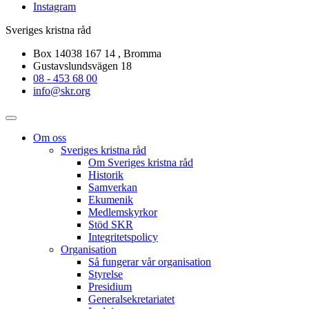
Instagram
Sveriges kristna råd
Box 14038 167 14 , Bromma
Gustavslundsvägen 18
08 - 453 68 00
info@skr.org
Om oss
Sveriges kristna råd
Om Sveriges kristna råd
Historik
Samverkan
Ekumenik
Medlemskyrkor
Stöd SKR
Integritetspolicy
Organisation
Så fungerar vår organisation
Styrelse
Presidium
Generalsekretariatet