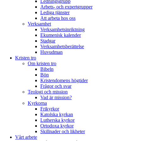
Ledningsgrupp
Arbets- och expertgrupper
Lediga tjänster
Att arbeta hos oss
Verksamhet
Verksamhetsinriktning
Ekumenisk kalender
Stadgar
Verksamhetsberättelse
Huvudman
Kristen tro
Om kristen tro
Bibeln
Bön
Kristendomens högtider
Frågor och svar
Teologi och mission
Vad är mission?
Kyrkorna
Frikyrkor
Katolska kyrkan
Lutherska kyrkor
Ortodoxa kyrkor
Skillnader och likheter
Vårt arbete