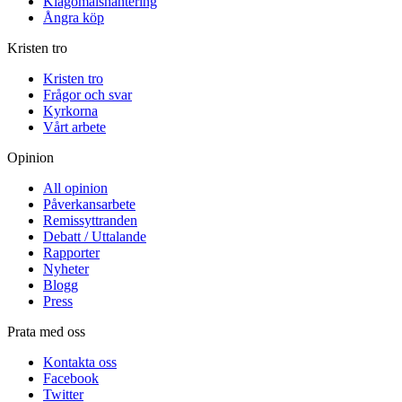
Klagomålshantering
Ångra köp
Kristen tro
Kristen tro
Frågor och svar
Kyrkorna
Vårt arbete
Opinion
All opinion
Påverkansarbete
Remissyttranden
Debatt / Uttalande
Rapporter
Nyheter
Blogg
Press
Prata med oss
Kontakta oss
Facebook
Twitter