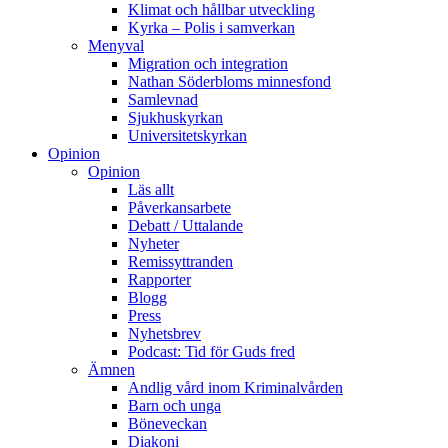
Klimat och hållbar utveckling
Kyrka – Polis i samverkan
Menyval
Migration och integration
Nathan Söderbloms minnesfond
Samlevnad
Sjukhuskyrkan
Universitetskyrkan
Opinion
Opinion
Läs allt
Påverkansarbete
Debatt / Uttalande
Nyheter
Remissyttranden
Rapporter
Blogg
Press
Nyhetsbrev
Podcast: Tid för Guds fred
Ämnen
Andlig vård inom Kriminalvården
Barn och unga
Böneveckan
Diakoni