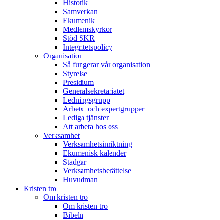
Historik
Samverkan
Ekumenik
Medlemskyrkor
Stöd SKR
Integritetspolicy
Organisation
Så fungerar vår organisation
Styrelse
Presidium
Generalsekretariatet
Ledningsgrupp
Arbets- och expertgrupper
Lediga tjänster
Att arbeta hos oss
Verksamhet
Verksamhetsinriktning
Ekumenisk kalender
Stadgar
Verksamhetsberättelse
Huvudman
Kristen tro
Om kristen tro
Om kristen tro
Bibeln