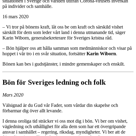
situationen i Sverige och världen utifrån Corona-virusets inverkan
på individer och samhälle.
16 mars 2020
– Vi tror på bönens kraft, låt oss be om kraft och särskild vishet
särskilt för dem som leder vårt land i denna utmanande tid, säger
Karin Wiborn, generalsekreterare för Sveriges kristna råd.
– Bön hjälper oss att hålla samman som medmänniskor och visar på
hoppet i vår tro i en svår situation, fortsätter
Karin Wiborn
.
Bönen kan bes i gudstjänster, i mindre gemenskaper och enskilt.
Bön för Sveriges ledning och folk
Mars 2020
Välsignad är du Gud vår Fader, som vårdar din skapelse och
förbarmar dig över allt levande.
I denna oroliga tid sträcker vi oss mot dig i bön. Vi ber om vishet,
vägledning och uthållighet för alla dem som har ett övergripande
ansvar i samhället – regering, riksdag, myndigheter. Vi ber att de