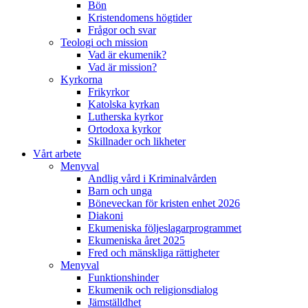
Bön
Kristendomens högtider
Frågor och svar
Teologi och mission
Vad är ekumenik?
Vad är mission?
Kyrkorna
Frikyrkor
Katolska kyrkan
Lutherska kyrkor
Ortodoxa kyrkor
Skillnader och likheter
Vårt arbete
Menyval
Andlig vård i Kriminalvården
Barn och unga
Böneveckan för kristen enhet 2026
Diakoni
Ekumeniska följeslagarprogrammet
Ekumeniska året 2025
Fred och mänskliga rättigheter
Menyval
Funktionshinder
Ekumenik och religionsdialog
Jämställdhet