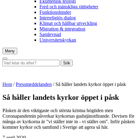
Ekumenisk teologi
Fred och mänskliga rättigheter
Funktionshinder
Interreligiös dialog
Klimat och hållbar utveckling
Migration & integration
Samlevnad
Universitetskyrkan
Meny
Sök
Vad
Sök
letar
du
efter?
Hem
/
Pressmeddelanden
/
Så håller landets kyrkor öppet i påsk
Så håller landets kyrkor öppet i påsk
Påsken är den viktigaste och största kristna högtiden men
Coronapandemin påverkar kyrkornas gudstjänstfirande. Devisen för
många av kyrkorna är ”vi ställer inte in - vi ställer om". Inför påsken
kommer kyrkor och samfund i Sverige att agera så här.
7 april 2020