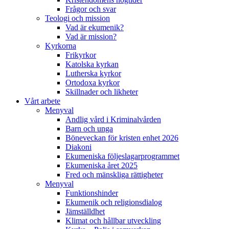
Frågor och svar
Teologi och mission
Vad är ekumenik?
Vad är mission?
Kyrkorna
Frikyrkor
Katolska kyrkan
Lutherska kyrkor
Ortodoxa kyrkor
Skillnader och likheter
Vårt arbete
Menyval
Andlig vård i Kriminalvården
Barn och unga
Böneveckan för kristen enhet 2026
Diakoni
Ekumeniska följeslagarprogrammet
Ekumeniska året 2025
Fred och mänskliga rättigheter
Menyval
Funktionshinder
Ekumenik och religionsdialog
Jämställdhet
Klimat och hållbar utveckling