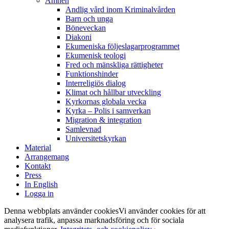
Ämnen
Andlig vård inom Kriminalvården
Barn och unga
Böneveckan
Diakoni
Ekumeniska följeslagarprogrammet
Ekumenisk teologi
Fred och mänskliga rättigheter
Funktionshinder
Interreligiös dialog
Klimat och hållbar utveckling
Kyrkornas globala vecka
Kyrka – Polis i samverkan
Migration & integration
Samlevnad
Universitetskyrkan
Material
Arrangemang
Kontakt
Press
In English
Logga in
Denna webbplats använder cookies
Vi använder cookies för att
analysera trafik, anpassa marknadsföring och för sociala