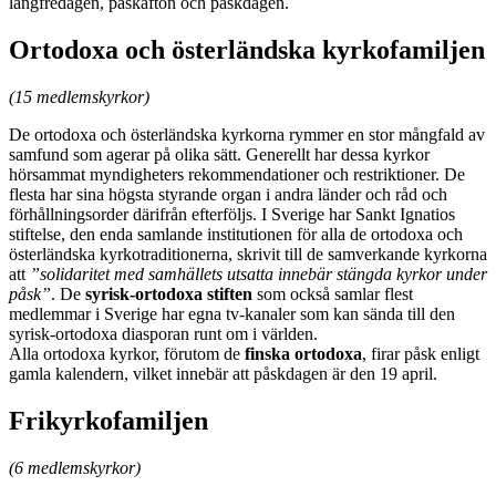
långfredagen, påskafton och påskdagen.
Ortodoxa och österländska kyrkofamiljen
(15 medlemskyrkor)
De ortodoxa och österländska kyrkorna rymmer en stor mångfald av
samfund som agerar på olika sätt. Generellt har dessa kyrkor
hörsammat myndigheters rekommendationer och restriktioner. De
flesta har sina högsta styrande organ i andra länder och råd och
förhållningsorder därifrån efterföljs. I Sverige har Sankt Ignatios
stiftelse, den enda samlande institutionen för alla de ortodoxa och
österländska kyrkotraditionerna, skrivit till de samverkande kyrkorna
att
”solidaritet med samhällets utsatta innebär stängda kyrkor under
påsk”
. De
syrisk-ortodoxa stiften
som också samlar flest
medlemmar i Sverige har egna tv-kanaler som kan sända till den
syrisk-ortodoxa diasporan runt om i världen.
Alla ortodoxa kyrkor, förutom de
finska ortodoxa
, firar påsk enligt
gamla kalendern, vilket innebär att påskdagen är den 19 april.
Frikyrkofamiljen
(6 medlemskyrkor)