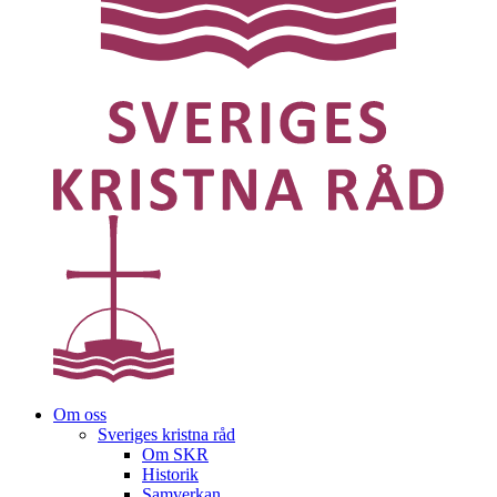
Om oss
Sveriges kristna råd
Om SKR
Historik
Samverkan