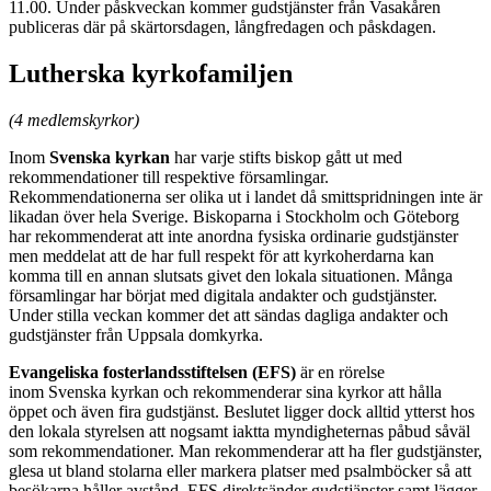
11.00. Under påskveckan kommer gudstjänster från Vasakåren
publiceras där på skärtorsdagen, långfredagen och påskdagen.
Lutherska kyrkofamiljen
(4 medlemskyrkor)
Inom
Svenska kyrkan
har varje stifts biskop gått ut med
rekommendationer till respektive församlingar.
Rekommendationerna ser olika ut i landet då smittspridningen inte är
likadan över hela Sverige. Biskoparna i Stockholm och Göteborg
har rekommenderat att inte anordna fysiska ordinarie gudstjänster
men meddelat att de har full respekt för att kyrkoherdarna kan
komma till en annan slutsats givet den lokala situationen. Många
församlingar har börjat med digitala andakter och gudstjänster.
Under stilla veckan kommer det att sändas dagliga andakter och
gudstjänster från Uppsala domkyrka.
Evangeliska fosterlandsstiftelsen
(EFS)
är en rörelse
inom Svenska kyrkan och rekommenderar sina kyrkor att hålla
öppet och även fira gudstjänst. Beslutet ligger dock alltid ytterst hos
den lokala styrelsen att nogsamt iaktta myndigheternas påbud såväl
som rekommendationer. Man rekommenderar att ha fler gudstjänster,
glesa ut bland stolarna eller markera platser med psalmböcker så att
besökarna håller avstånd. EFS direktsänder gudstjänster samt lägger