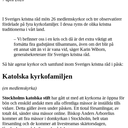
I Sveriges kristna råd möts 26 medlemskyrkor och tre observatörer
fördelade på fyra kyrkofamiljer. I dessa ryms de olika kristna
traditionerna i vårt land.
– Vi befinner oss i en kris och då är det extra viktigt att
fortsätta fira gudstjänst tillsammans, även om det blir på
ett annat sätt än vi är vana vid, säger Karin Wiborn,
generalsekreterare för Sveriges kristna råd.
Så här agerar kyrkor och samfund inom Sveriges kristna råd i påsk:
Katolska kyrkofamiljen
(en medlemskyrka)
Stockholms katolska stift
har gått ut med att kyrkorna är öppna för
bön och enskild andakt men alla offentliga mässor är inställda tills
vidare. Detta gäller även under påsken. Ett tiotal församlingar, av
totalt 44, sänder sina mässor online. Biskop Anders Arborelius
kommer att fira mässor i domkyrkan i Stockholm, helt utan
församling och de kommer att livestreamas skärtorsdagen,