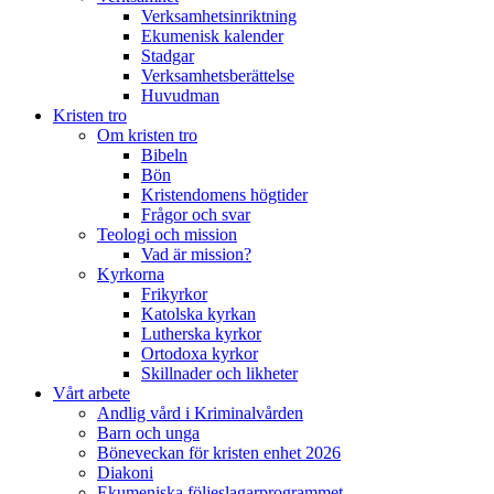
Verksamhetsinriktning
Ekumenisk kalender
Stadgar
Verksamhetsberättelse
Huvudman
Kristen tro
Om kristen tro
Bibeln
Bön
Kristendomens högtider
Frågor och svar
Teologi och mission
Vad är mission?
Kyrkorna
Frikyrkor
Katolska kyrkan
Lutherska kyrkor
Ortodoxa kyrkor
Skillnader och likheter
Vårt arbete
Andlig vård i Kriminalvården
Barn och unga
Böneveckan för kristen enhet 2026
Diakoni
Ekumeniska följeslagarprogrammet