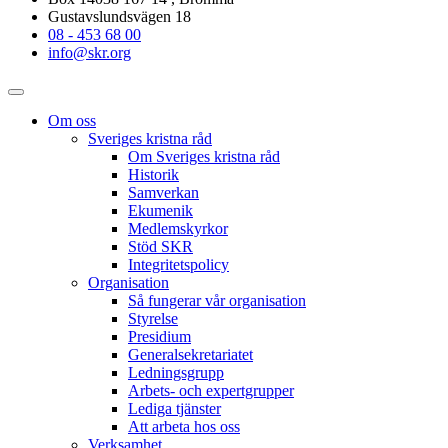
Gustavslundsvägen 18
08 - 453 68 00
info@skr.org
Om oss
Sveriges kristna råd
Om Sveriges kristna råd
Historik
Samverkan
Ekumenik
Medlemskyrkor
Stöd SKR
Integritetspolicy
Organisation
Så fungerar vår organisation
Styrelse
Presidium
Generalsekretariatet
Ledningsgrupp
Arbets- och expertgrupper
Lediga tjänster
Att arbeta hos oss
Verksamhet