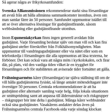
Så agerar några av frikyrkosamfunden:
Svenska Alliansmissionen
rekommenderar starkt sina församlingar
att avstå från att hålla allmänna sammankomster inomhus, även om
man samlar färre än 50 personer. Samfundet uppmuntrar istället till
att se över alternativa lösningar för gudstjänstfirande, såsom
webbsändning eller gudstjänstfirande utomhus.
Inom
Equmeniakyrkan
finns ingen generell avrådan från
gudstjänst. Varje församling beslutar själv om man vill och kan fira
gudstjänst utefter föreskrifter från Folkhälsomyndigheten. Man
uppmuntrar till vandringsgudstjänster eller via nätet eller som en
telefonkedja i församlingen där alla uppmuntras att läsa texterna, be
förböner. Det kan också vara att några möts i kyrkolokalen, och firar
där, på plats, vid den vanliga tiden vilket är en trygghet för
församlingen och för stabiliteten att aviserade tider fortsätter att gälla.
Frälsningsarméns
kårer (församlingar) tar själva ställning till om de
vill hålla gudstjänsterna fysiskt, så länge antalet mötesdeltagare inte
överstiger 50 personer. Centrala rekommendationer är att ha
gudstjänst eller alternativ samling varje helg, följa lokala situationen
av smittspridning samt att anpassa till åldersstruktur och riskgrupper
– riskgrupper bör inte delta i gudstjänst. Många kårer webbsänder
också sina gudstjänster. Vasakårens andakter delas även på
Frälsningsarméns centrala Facebook-sida varje söndag klockan