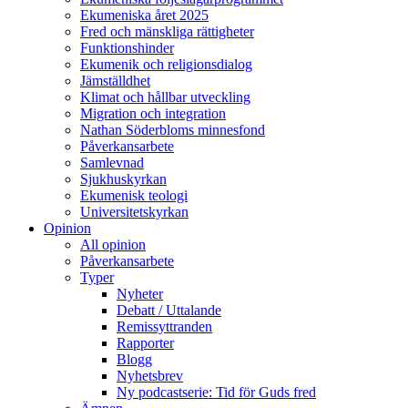
Ekumeniska året 2025
Fred och mänskliga rättigheter
Funktionshinder
Ekumenik och religionsdialog
Jämställdhet
Klimat och hållbar utveckling
Migration och integration
Nathan Söderbloms minnesfond
Påverkansarbete
Samlevnad
Sjukhuskyrkan
Ekumenisk teologi
Universitetskyrkan
Opinion
All opinion
Påverkansarbete
Typer
Nyheter
Debatt / Uttalande
Remissyttranden
Rapporter
Blogg
Nyhetsbrev
Ny podcastserie: Tid för Guds fred