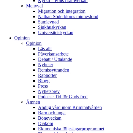
Kyrka – Polis i samverkan
Menyval
Migration och integration
Nathan Söderbloms minnesfond
Samlevnad
Sjukhuskyrkan
Universitetskyrkan
Opinion
Opinion
Läs allt
Påverkansarbete
Debatt / Uttalande
Nyheter
Remissyttranden
Rapporter
Blogg
Press
Nyhetsbrev
Podcast: Tid för Guds fred
Ämnen
Andlig vård inom Kriminalvården
Barn och unga
Böneveckan
Diakoni
Ekumeniska följeslagarprogrammet