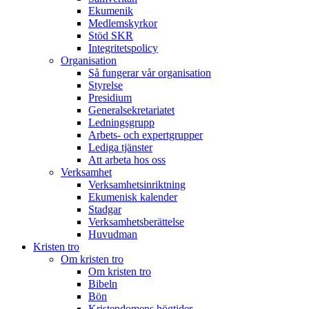
Ekumenik
Medlemskyrkor
Stöd SKR
Integritetspolicy
Organisation
Så fungerar vår organisation
Styrelse
Presidium
Generalsekretariatet
Ledningsgrupp
Arbets- och expertgrupper
Lediga tjänster
Att arbeta hos oss
Verksamhet
Verksamhetsinriktning
Ekumenisk kalender
Stadgar
Verksamhetsberättelse
Huvudman
Kristen tro
Om kristen tro
Om kristen tro
Bibeln
Bön
Kristendomens högtider