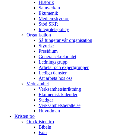
Historik
Samverkan
Ekumenik
Medlemskyrkor
Stöd SKR
Integritetspolicy
Organisation
Så fungerar vår organisation
Styrelse
Presidium
Generalsekretariatet
Ledningsgrupp
Arbets- och expertgrupper
Lediga tjänster
Att arbeta hos oss
Verksamhet
Verksamhetsinriktning
Ekumenisk kalender
Stadgar
Verksamhetsberättelse
Huvudman
Kristen tro
Om kristen tro
Bibeln
Bön