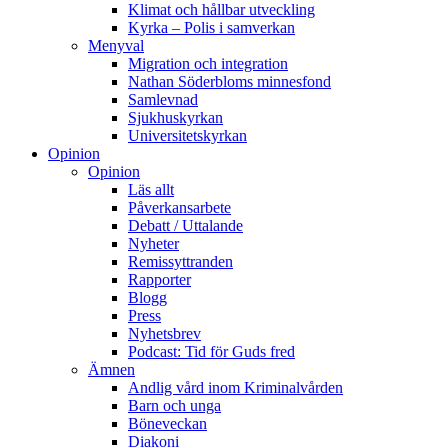
Klimat och hållbar utveckling
Kyrka – Polis i samverkan
Menyval
Migration och integration
Nathan Söderbloms minnesfond
Samlevnad
Sjukhuskyrkan
Universitetskyrkan
Opinion
Opinion
Läs allt
Påverkansarbete
Debatt / Uttalande
Nyheter
Remissyttranden
Rapporter
Blogg
Press
Nyhetsbrev
Podcast: Tid för Guds fred
Ämnen
Andlig vård inom Kriminalvården
Barn och unga
Böneveckan
Diakoni