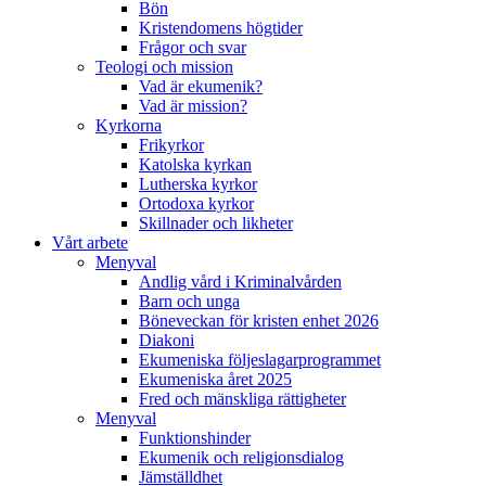
Bön
Kristendomens högtider
Frågor och svar
Teologi och mission
Vad är ekumenik?
Vad är mission?
Kyrkorna
Frikyrkor
Katolska kyrkan
Lutherska kyrkor
Ortodoxa kyrkor
Skillnader och likheter
Vårt arbete
Menyval
Andlig vård i Kriminalvården
Barn och unga
Böneveckan för kristen enhet 2026
Diakoni
Ekumeniska följeslagarprogrammet
Ekumeniska året 2025
Fred och mänskliga rättigheter
Menyval
Funktionshinder
Ekumenik och religionsdialog
Jämställdhet