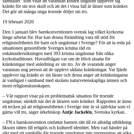
samhället" som visar att varannan kristen ungdom upplever sig
kränkt för sin tros skull och att det i vissa fall är lärare som kränker.
Det gör att många unga troende döljer sin tro.
19 februari 2020
Den 1 januari blev barnkonventionen svensk lag vilket kyrkorna
länge arbetat för. Hur kan denna förändring vara till stöd för
religionsfriheten för barn och ungdomar i Sverige? För att ta reda på
situationen genomförde Sveriges kristna råd en
enkätundersökningen med 393 kristna ungdomar från olika
kyrkotraditioner. Huvudfrågan var om de blivit utsatta för
kränkningar med anledning av sin tro. Av de svarande anger
varannan ung person att de upplevt sådana kränkningar. Var fjärde
upplever sig kränkt av sin lärare och dessa anger att kränkningarna
är vanligast i samband med skolans naturvetenskapliga ämnen och
inom religionskunskapen.
– Vår rapport visar på en problematisk situation för troende
ungdomar, särskilt när det är läraren som kränker. Rapporten är ännu
ett tecken på att religionsfriheten i Sverige inte är så självklar som vi
gärna vill tro, säger ärkebiskop
Antje Jackelén
, Svenska kyrkan.
– FN:s barnkonvention omfattar barnets rätt till en allsidig utbildning
liksom rätten till religiös och kulturell identitet. Men vad händer på
sikt med ett samhälle där troende ungdomar inte uppmuntras att söka