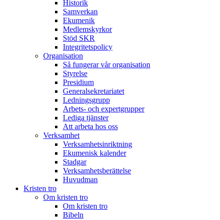
Historik
Samverkan
Ekumenik
Medlemskyrkor
Stöd SKR
Integritetspolicy
Organisation
Så fungerar vår organisation
Styrelse
Presidium
Generalsekretariatet
Ledningsgrupp
Arbets- och expertgrupper
Lediga tjänster
Att arbeta hos oss
Verksamhet
Verksamhetsinriktning
Ekumenisk kalender
Stadgar
Verksamhetsberättelse
Huvudman
Kristen tro
Om kristen tro
Om kristen tro
Bibeln