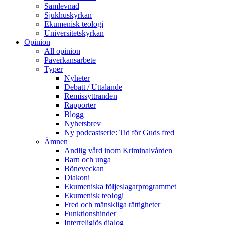
Samlevnad
Sjukhuskyrkan
Ekumenisk teologi
Universitetskyrkan
Opinion
All opinion
Påverkansarbete
Typer
Nyheter
Debatt / Uttalande
Remissyttranden
Rapporter
Blogg
Nyhetsbrev
Ny podcastserie: Tid för Guds fred
Ämnen
Andlig vård inom Kriminalvården
Barn och unga
Böneveckan
Diakoni
Ekumeniska följeslagarprogrammet
Ekumenisk teologi
Fred och mänskliga rättigheter
Funktionshinder
Interreligiös dialog