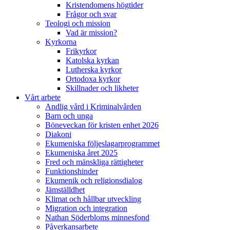
Kristendomens högtider
Frågor och svar
Teologi och mission
Vad är mission?
Kyrkorna
Frikyrkor
Katolska kyrkan
Lutherska kyrkor
Ortodoxa kyrkor
Skillnader och likheter
Vårt arbete
Andlig vård i Kriminalvården
Barn och unga
Böneveckan för kristen enhet 2026
Diakoni
Ekumeniska följeslagarprogrammet
Ekumeniska året 2025
Fred och mänskliga rättigheter
Funktionshinder
Ekumenik och religionsdialog
Jämställdhet
Klimat och hållbar utveckling
Migration och integration
Nathan Söderbloms minnesfond
Påverkansarbete