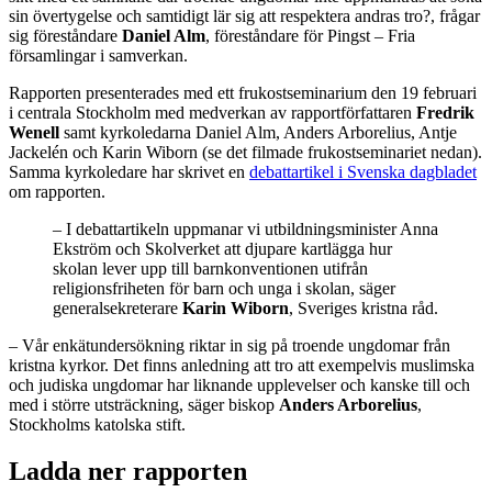
sin övertygelse och samtidigt lär sig att respektera andras tro?, frågar
sig föreståndare
Daniel Alm
, föreståndare för Pingst – Fria
församlingar i samverkan.
Rapporten presenterades med ett frukostseminarium den 19 februari
i centrala Stockholm med medverkan av rapportförfattaren
Fredrik
Wenell
samt kyrkoledarna Daniel Alm, Anders Arborelius, Antje
Jackelén och Karin Wiborn (se det filmade frukostseminariet nedan).
Samma kyrkoledare har skrivet en
debattartikel i Svenska dagbladet
om rapporten.
– I debattartikeln uppmanar vi utbildningsminister Anna
Ekström och Skolverket att djupare kartlägga hur
skolan lever upp till barnkonventionen utifrån
religionsfriheten för barn och unga i skolan, säger
generalsekreterare
Karin Wiborn
, Sveriges kristna råd.
– Vår enkätundersökning riktar in sig på troende ungdomar från
kristna kyrkor. Det finns anledning att tro att exempelvis muslimska
och judiska ungdomar har liknande upplevelser och kanske till och
med i större utsträckning, säger biskop
Anders Arborelius
,
Stockholms katolska stift.
Ladda ner rapporten