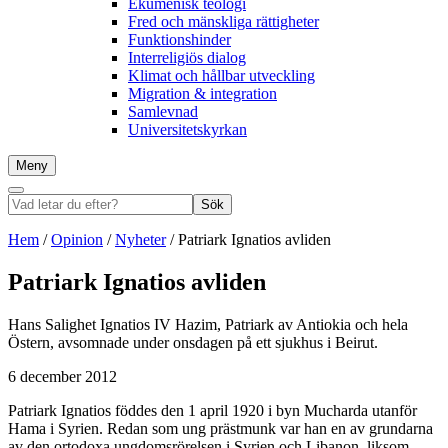
Ekumenisk teologi
Fred och mänskliga rättigheter
Funktionshinder
Interreligiös dialog
Klimat och hållbar utveckling
Migration & integration
Samlevnad
Universitetskyrkan
Meny
Sök
Vad
Sök
letar
du
Hem
/
Opinion
/
Nyheter
/
Patriark Ignatios avliden
efter?
Patriark Ignatios avliden
Hans Salighet Ignatios IV Hazim, Patriark av Antiokia och hela
Östern, avsomnade under onsdagen på ett sjukhus i Beirut.
6 december 2012
Patriark Ignatios föddes den 1 april 1920 i byn Mucharda utanför
Hama i Syrien. Redan som ung prästmunk var han en av grundarna
av den ortodoxa ungdomsrörelsen i Syrien och Libanon, liksom