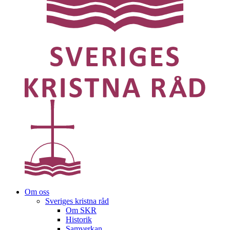
Om oss
Sveriges kristna råd
Om SKR
Historik
Samverkan