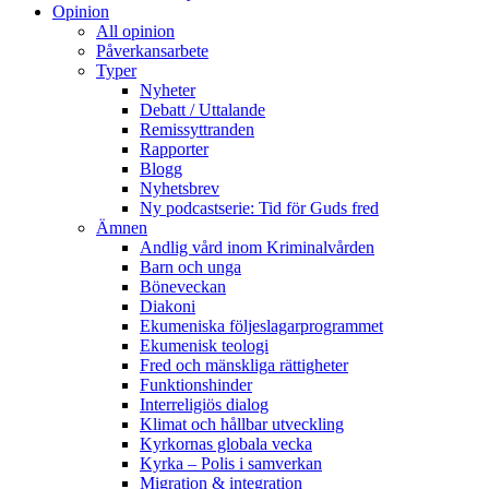
Opinion
All opinion
Påverkansarbete
Typer
Nyheter
Debatt / Uttalande
Remissyttranden
Rapporter
Blogg
Nyhetsbrev
Ny podcastserie: Tid för Guds fred
Ämnen
Andlig vård inom Kriminalvården
Barn och unga
Böneveckan
Diakoni
Ekumeniska följeslagarprogrammet
Ekumenisk teologi
Fred och mänskliga rättigheter
Funktionshinder
Interreligiös dialog
Klimat och hållbar utveckling
Kyrkornas globala vecka
Kyrka – Polis i samverkan
Migration & integration