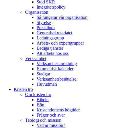
Stöd SKR
Integritetspolicy
Organisation
Så fungerar vår organisation
Styrelse
Presidium
Generalsekretariatet
Ledningsgrupp
Arbets- och expertgrupper
Lediga tjänster
Att arbeta hos oss
Verksamhet
Verksamhetsinriktning
Ekumenisk kalender
Stadgar
Verksamhetsberättelse
Huvudman
Kristen tro
Om kristen tro
Bibeln
Bön
Kristendomens högtider
Frågor och svar
Teologi och mission
Vad är mission?