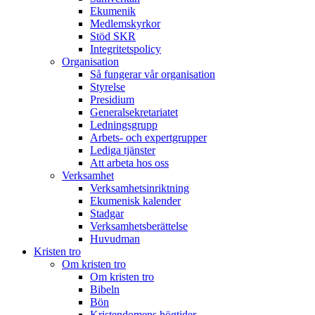
Ekumenik
Medlemskyrkor
Stöd SKR
Integritetspolicy
Organisation
Så fungerar vår organisation
Styrelse
Presidium
Generalsekretariatet
Ledningsgrupp
Arbets- och expertgrupper
Lediga tjänster
Att arbeta hos oss
Verksamhet
Verksamhetsinriktning
Ekumenisk kalender
Stadgar
Verksamhetsberättelse
Huvudman
Kristen tro
Om kristen tro
Om kristen tro
Bibeln
Bön
Kristendomens högtider