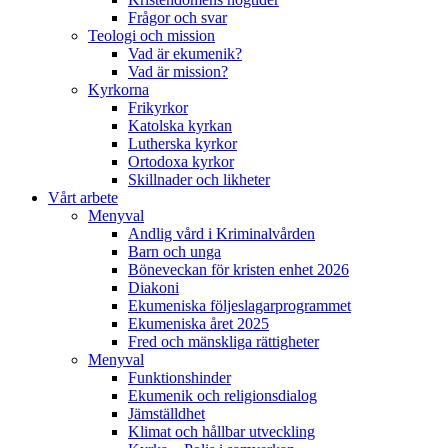
Frågor och svar
Teologi och mission
Vad är ekumenik?
Vad är mission?
Kyrkorna
Frikyrkor
Katolska kyrkan
Lutherska kyrkor
Ortodoxa kyrkor
Skillnader och likheter
Vårt arbete
Menyval
Andlig vård i Kriminalvården
Barn och unga
Böneveckan för kristen enhet 2026
Diakoni
Ekumeniska följeslagarprogrammet
Ekumeniska året 2025
Fred och mänskliga rättigheter
Menyval
Funktionshinder
Ekumenik och religionsdialog
Jämställdhet
Klimat och hållbar utveckling