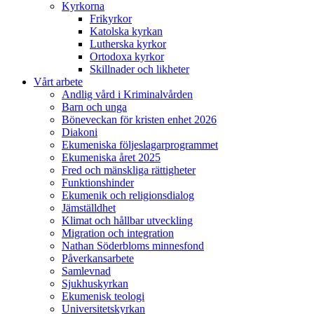
Kyrkorna
Frikyrkor
Katolska kyrkan
Lutherska kyrkor
Ortodoxa kyrkor
Skillnader och likheter
Vårt arbete
Andlig vård i Kriminalvården
Barn och unga
Böneveckan för kristen enhet 2026
Diakoni
Ekumeniska följeslagarprogrammet
Ekumeniska året 2025
Fred och mänskliga rättigheter
Funktionshinder
Ekumenik och religionsdialog
Jämställdhet
Klimat och hållbar utveckling
Migration och integration
Nathan Söderbloms minnesfond
Påverkansarbete
Samlevnad
Sjukhuskyrkan
Ekumenisk teologi
Universitetskyrkan