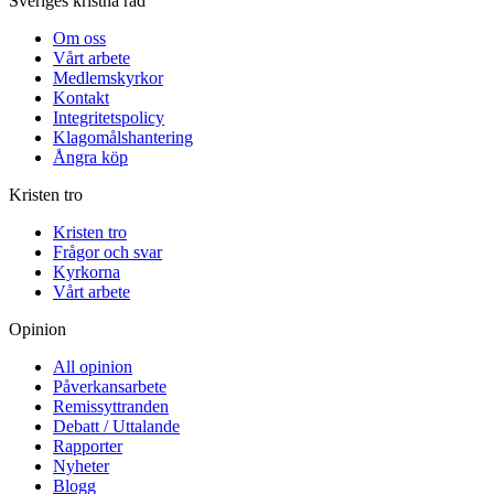
Sveriges kristna råd
Om oss
Vårt arbete
Medlemskyrkor
Kontakt
Integritetspolicy
Klagomålshantering
Ångra köp
Kristen tro
Kristen tro
Frågor och svar
Kyrkorna
Vårt arbete
Opinion
All opinion
Påverkansarbete
Remissyttranden
Debatt / Uttalande
Rapporter
Nyheter
Blogg