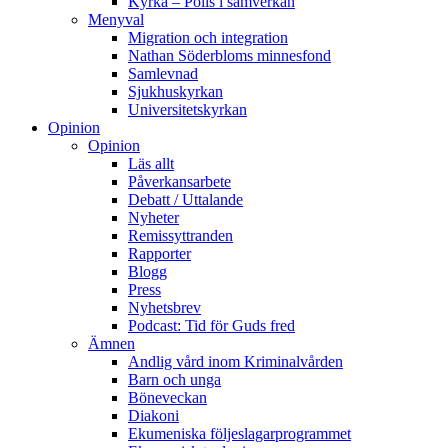
Kyrka – Polis i samverkan
Menyval
Migration och integration
Nathan Söderbloms minnesfond
Samlevnad
Sjukhuskyrkan
Universitetskyrkan
Opinion
Opinion
Läs allt
Påverkansarbete
Debatt / Uttalande
Nyheter
Remissyttranden
Rapporter
Blogg
Press
Nyhetsbrev
Podcast: Tid för Guds fred
Ämnen
Andlig vård inom Kriminalvården
Barn och unga
Böneveckan
Diakoni
Ekumeniska följeslagarprogrammet