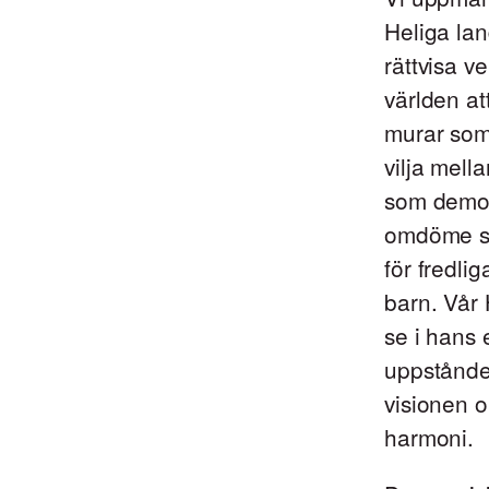
Heliga lan
rättvisa v
världen at
murar som
vilja mell
som demons
omdöme ska
för fredlig
barn. Vår 
se i hans 
uppståndel
visionen o
harmoni.