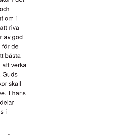
 och
nt om i
att riva
r av god
 för de
tt bästa
 att verka
la Guds
or skall
se. I hans
 delar
s i