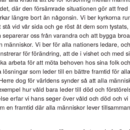
det, där den försämrade situationen gör att fred
erkar längre bort än någonsin. Vi ber kyrkorna ru
t stå vid vår sida och ge röst åt dem som tystats, 
 separerar oss från varandra och att bygga broa
an människor. Vi ber för alla nationers ledare, och
trerar för förändring, att de i vishet och med si
 arbeta för att möta behoven hos sina folk och
a lösningar som leder till en bättre framtid för al
Herre dog för världens synder så att alla människ
exempel hur våld bara leder till död och förstörel
se erfar vi hans seger över våld och död och vi
m en framtid där alla människor lever tillsamman