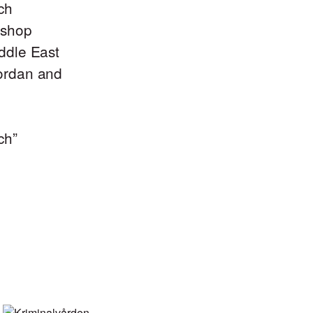
ch
ishop
ddle East
ordan and
ch”