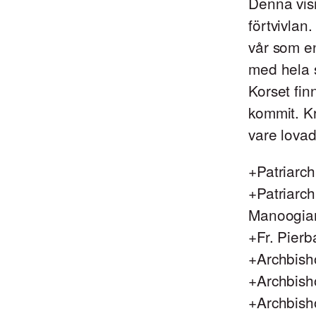
Denna visi
förtvivlan
vår som e
med hela s
Korset fin
kommit. Kr
vare lovad
+Patriarch
+Patriarch
Manoogian
+Fr. Pierb
+Archbish
+Archbish
+Archbish