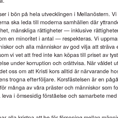
a.
 ser i bön på hela utvecklingen i Mellanöstern. Vi
erna ska leda till moderna samhällen där yttrande
rihet, mänskliga rättigheter — inklusive rättighet
m en minoritet i antal — respekteras. Vi uppma
iskor och alla människor av god vilja att sträva e
om vi vet att fred inte kan köpas till priset av ty
lse under korruption och orättvisa. När våldet u
et oss om att Kristi kors alltid är närvarande ho
ens trogna efterföljare. Korsfästelsen är en på
 för många av våra präster och människor som fo
a leva i ömsesidig förståelse och samarbete med
r alla kristna att be för försoning mellan männis