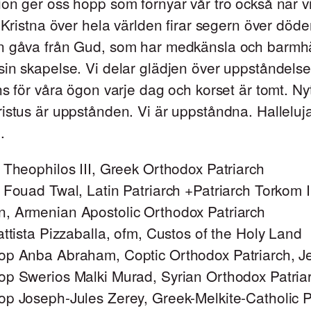
on ger oss hopp som förnyar vår tro också när v
. Kristna över hela världen firar segern över död
n gåva från Gud, som har medkänsla och barmhä
in skapelse. Vi delar glädjen över uppståndels
ns för våra ögon varje dag och korset är tomt. Nyt
istus är uppstånden. Vi är uppståndna. Halleluj
.
 Theophilos III, Greek Orthodox Patriarch
 Fouad Twal, Latin Patriarch +Patriarch Torkom I
, Armenian Apostolic Orthodox Patriarch
attista Pizzaballa, ofm, Custos of the Holy Land
op Anba Abraham, Coptic Orthodox Patriarch, J
op Swerios Malki Murad, Syrian Orthodox Patria
op Joseph-Jules Zerey, Greek-Melkite-Catholic P