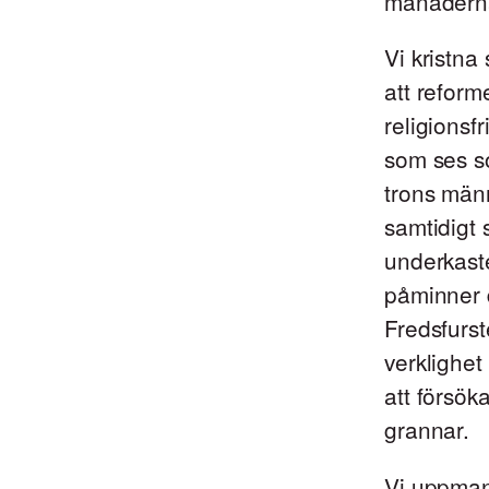
månadern
Vi kristna
att reform
religionsf
som ses so
trons männ
samtidigt s
underkaste
påminner d
Fredsfurst
verklighet
att försök
grannar.
Vi uppmana