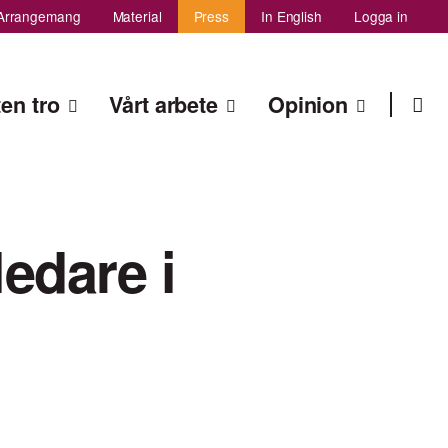
Arrangemang
Material
Press
In English
Logga in
Sök
ten tro
Vårt arbete
Opinion
Sök
edare i