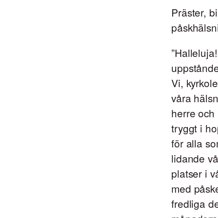
Präster, b
påskhälsn
”Halleluja
uppstånden
Vi, kyrkol
våra hälsn
herre och 
tryggt i h
för alla s
lidande vå
platser i 
med påsken
fredliga d