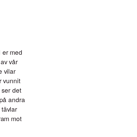
l er med
 av vår
 vilar
r vunnit
 ser det
 på andra
tävlar
fram mot