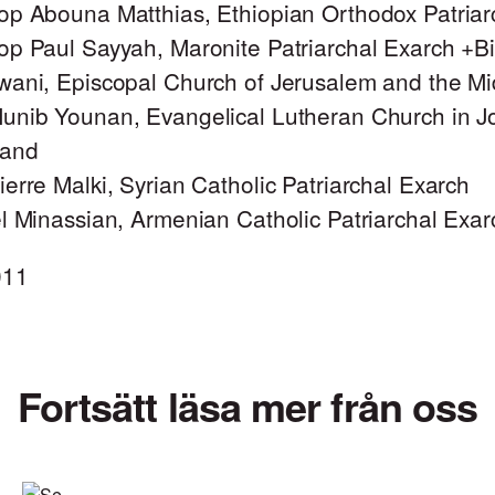
op Abouna Matthias, Ethiopian Orthodox Patriar
op Paul Sayyah, Maronite Patriarchal Exarch +B
wani, Episcopal Church of Jerusalem and the Mi
unib Younan, Evangelical Lutheran Church in J
Land
erre Malki, Syrian Catholic Patriarchal Exarch
l Minassian, Armenian Catholic Patriarchal Exar
011
Fortsätt läsa mer från oss