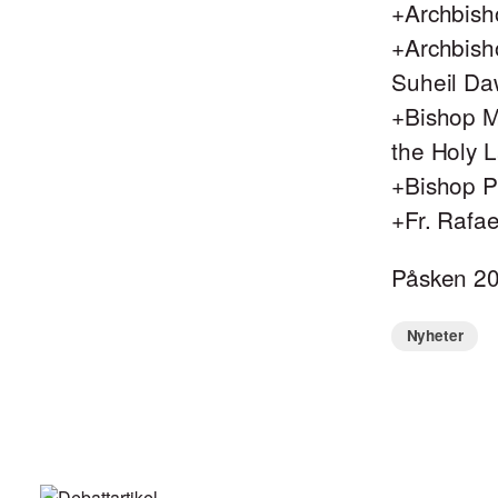
+Archbish
+Archbish
Suheil Da
+Bishop M
the Holy 
+Bishop Pi
+Fr. Rafae
Påsken 2
Nyheter