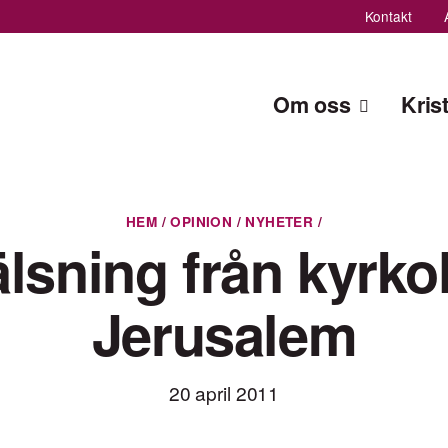
Kontakt
Om oss
Kris
HEM
/
OPINION
/
NYHETER
/
lsning från kyrkol
Jerusalem
20 april 2011