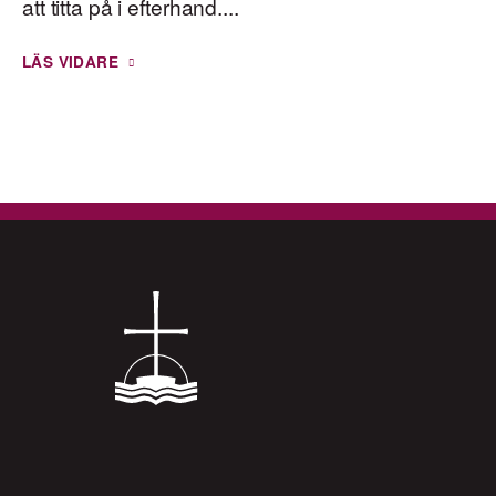
att titta på i efterhand....
LÄS VIDARE