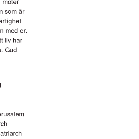
i möter
en som är
rtighet
en med er.
t liv har
a. Gud
I
erusalem
rch
atriarch