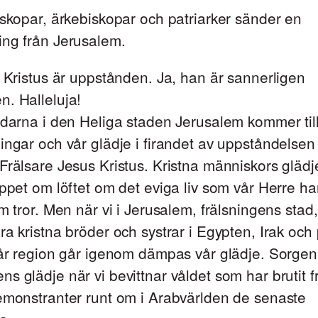
iskopar, ärkebiskopar och patriarker sänder en
ing från Jerusalem.
! Kristus är uppstånden. Ja, han är sannerligen
. Halleluja!
edarna i den Heliga staden Jerusalem kommer til
ingar och vår glädje i firandet av uppståndelsen
Frälsare Jesus Kristus. Kristna människors glädje
oppet om löftet om det eviga liv som vår Herre ha
om tror. Men när vi i Jerusalem, frälsningens stad,
ra kristna bröder och systrar i Egypten, Irak och
vår region går igenom dämpas vår glädje. Sorgen 
s glädje när vi bevittnar våldet som har brutit 
emonstranter runt om i Arabvärlden de senaste