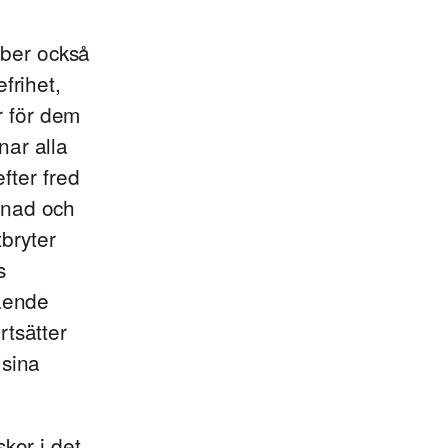
 ber också
frihet,
er för dem
nar alla
fter fred
stnad och
tbryter
s
gående
rtsätter
 sina
kor i det