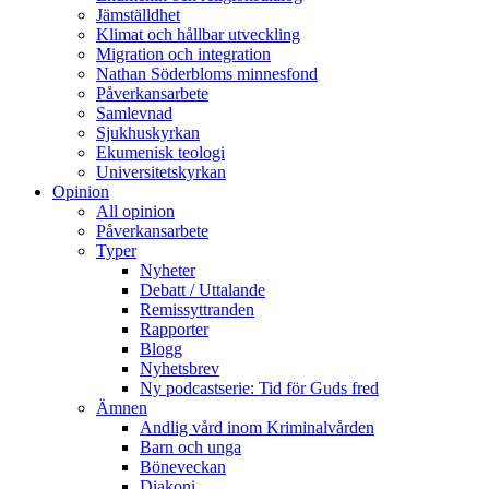
Jämställdhet
Klimat och hållbar utveckling
Migration och integration
Nathan Söderbloms minnesfond
Påverkansarbete
Samlevnad
Sjukhuskyrkan
Ekumenisk teologi
Universitetskyrkan
Opinion
All opinion
Påverkansarbete
Typer
Nyheter
Debatt / Uttalande
Remissyttranden
Rapporter
Blogg
Nyhetsbrev
Ny podcastserie: Tid för Guds fred
Ämnen
Andlig vård inom Kriminalvården
Barn och unga
Böneveckan
Diakoni