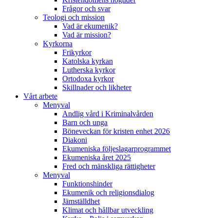
Frågor och svar
Teologi och mission
Vad är ekumenik?
Vad är mission?
Kyrkorna
Frikyrkor
Katolska kyrkan
Lutherska kyrkor
Ortodoxa kyrkor
Skillnader och likheter
Vårt arbete
Menyval
Andlig vård i Kriminalvården
Barn och unga
Böneveckan för kristen enhet 2026
Diakoni
Ekumeniska följeslagarprogrammet
Ekumeniska året 2025
Fred och mänskliga rättigheter
Menyval
Funktionshinder
Ekumenik och religionsdialog
Jämställdhet
Klimat och hållbar utveckling