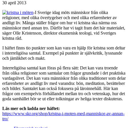
30 april 2013
-I Sverige idag möts människor från olika
religioner, med olika övertygelser och med olika erfarenheter av
andligt liv. Många ställer frågor om hur vi kristna ska närma oss
människor med annan tro. Därför har vi tagit fram det här materialet,
säger Olle Kristenson, direktor ekumenisk teologi, vid Sveriges
kristna råd.
I häftet finns tio punkter som kan vara en hjälp för kristna som deltar
i interreligiösa samtal. Exempel på punkter är självkritik, lyssnande
och jämlikhet och makt.
Interreligiösa samtal kan föras på flera sätt: Det kan vara troende
från olika religioner som samtalar om frågor grundade i det praktiska
vardagslivet. Det kan vara människor från olika traditioner som delar
erfarenheter av andligt liv med varandra: bön, meditation, berättelser
och bilder. Samtalet kan också fokusera på läroinnehåll. Här kan
frågor om exempelvis förhållandet mellan tro och vetenskap, hur det
goda samhället bör se ut eller tolkningar av heliga texter diskuteras.
Läs mer och ladda ner häftet:
https://www.skr.org/shop/kristna-i-moten-med-manniskor-av-annan-
tro/