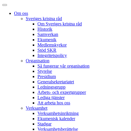
Om oss
Sveriges kristna råd
Om Sveriges kristna råd
Historik
Samverkan
Ekumenik
Medlemskyrkor
Stöd SKR
Integritetspolicy
Organisation
Så fungerar vår organisation
Styrelse
Presidium
Generalsekretariatet
Ledningsgrupp
Arbets- och expertgrupper
Lediga tjänster
Att arbeta hos oss
Verksamhet
Verksamhetsinriktning
Ekumenisk kalender
Stadgar
Verksamhetsberättelse