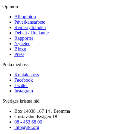
Opinion
All opinion
Påverkansarbete
Remissyttranden
Debatt / Uttalande
Rapporter
Nyheter
Blogg
Press
Prata med oss
Kontakta oss
Facebook
Twitter
Instagram
Sveriges kristna råd
Box 14038 167 14 , Bromma
Gustavslundsvägen 18
08 - 453 68 00
info@skr.org