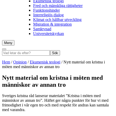
Ekumenisk teologi
Fred och mänskliga rättigheter
Funktionshinder
Interreligiös dialog
Klimat och hållbar utveckling
Migration & integration
Samlevnad
Universitetskyrkan
Meny
Sök
Vad
Sök
letar
du
Hem
/
Opinion
/
Ekumenisk teologi
/
Nytt material om kristna i
efter?
möten med människor av annan tro
Nytt material om kristna i möten med
människor av annan tro
Sveriges kristna råd lanserar materialet ”Kristna i möten med
människor av annan tro”. Häftet ger några punkter för hur vi med
frimodighet i vår egen tro och med respekt för andras kan samtala
med varandra.