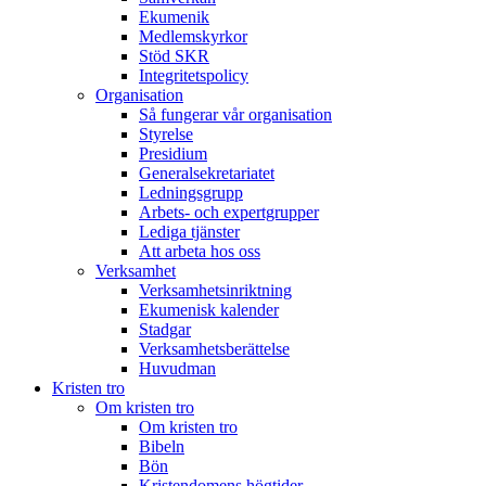
Ekumenik
Medlemskyrkor
Stöd SKR
Integritetspolicy
Organisation
Så fungerar vår organisation
Styrelse
Presidium
Generalsekretariatet
Ledningsgrupp
Arbets- och expertgrupper
Lediga tjänster
Att arbeta hos oss
Verksamhet
Verksamhetsinriktning
Ekumenisk kalender
Stadgar
Verksamhetsberättelse
Huvudman
Kristen tro
Om kristen tro
Om kristen tro
Bibeln
Bön
Kristendomens högtider