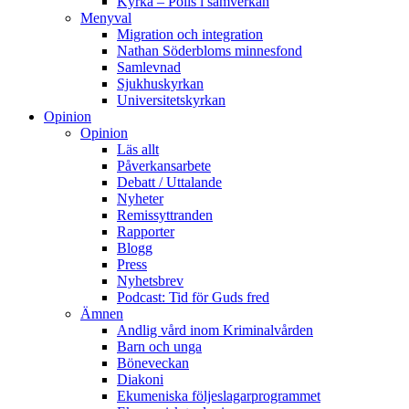
Kyrka – Polis i samverkan
Menyval
Migration och integration
Nathan Söderbloms minnesfond
Samlevnad
Sjukhuskyrkan
Universitetskyrkan
Opinion
Opinion
Läs allt
Påverkansarbete
Debatt / Uttalande
Nyheter
Remissyttranden
Rapporter
Blogg
Press
Nyhetsbrev
Podcast: Tid för Guds fred
Ämnen
Andlig vård inom Kriminalvården
Barn och unga
Böneveckan
Diakoni
Ekumeniska följeslagarprogrammet