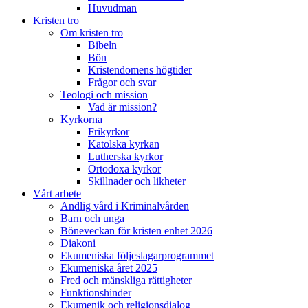
Huvudman
Kristen tro
Om kristen tro
Bibeln
Bön
Kristendomens högtider
Frågor och svar
Teologi och mission
Vad är mission?
Kyrkorna
Frikyrkor
Katolska kyrkan
Lutherska kyrkor
Ortodoxa kyrkor
Skillnader och likheter
Vårt arbete
Andlig vård i Kriminalvården
Barn och unga
Böneveckan för kristen enhet 2026
Diakoni
Ekumeniska följeslagarprogrammet
Ekumeniska året 2025
Fred och mänskliga rättigheter
Funktionshinder
Ekumenik och religionsdialog