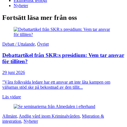
Ekumenisk teologi
Nyheter
Fortsätt läsa mer från oss
Debatt / Uttalande
,
Övrigt
Debattartikel från SKR:s presidium: Vem tar ansvar
för tilliten?
29 juni 2026
”Våra folkvalda ledare har ett ansvar att inte låta kampen om
väljarnas stöd ske på bekostnad av den tillit...
Läs vidare
Allmänt
,
Andlig vård inom Kriminalvården
,
Migration &
integration
,
Nyheter