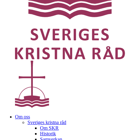
Om oss
Sveriges kristna råd
Om SKR
Historik
Samverkan