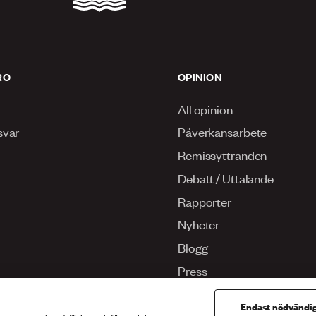
RO
OPINION
All opinion
svar
Påverkansarbete
Remissyttranden
Debatt / Uttalande
Rapporter
Nyheter
Blogg
Press
Endast nödvändi