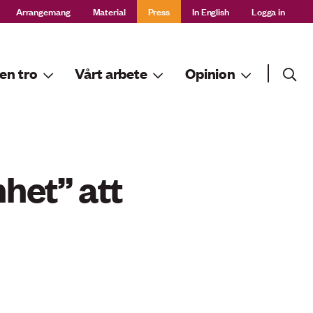
Arrangemang
Material
Press
In English
Logga in
Sök
en tro
Vårt arbete
Opinion
Sök
nhet” att