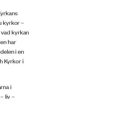
 Kyrkans
ju kyrkor –
å vad kyrkan
ken har
 delen i en
h Kyrkor i
rna i
 liv –