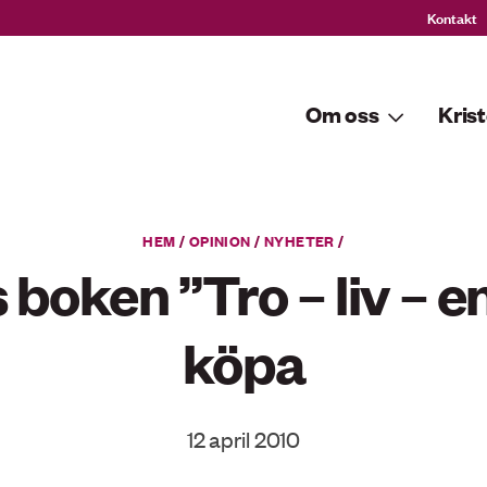
Kontakt
Om oss
Krist
HEM
/
OPINION
/
NYHETER
/
 boken ”Tro – liv – e
köpa
12 april 2010