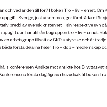
n och vad är den till för? I boken Tro – liv – enhet, Om
h uppgift i Sverige, just utkommen, ger företrädare för s
tativ bredd av svensk kristenhet – sin respektive syn p
n uppgift den har utifrån begreppen tro – liv – enhet. Bo
av en arbetsgrupp tillsatt av SKR:s styrelse och är tredje
 de båda första delarna heter Tro – dop – medlemskap oc
 hålls konferensen Ansikte mot ansikte hos Birgittasystra
Konferensens första dag ägnas i huvudsak åt boken Tro –