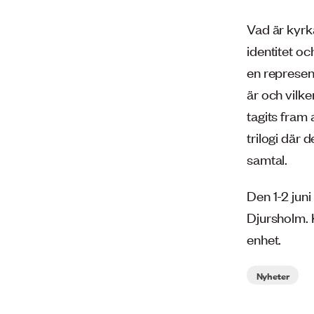
Vad är kyrka
identitet oc
en represen
är och vilke
tagits fram 
trilogi där
samtal.
Den 1-2 juni
Djursholm. 
enhet.
Nyheter