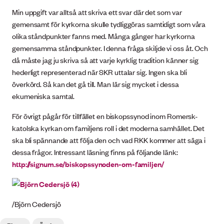
Min uppgift var alltså att skriva ett svar där det som var
gemensamt för kyrkorna skulle tydliggöras samtidigt som våra
olika ståndpunkter fanns med. Många gånger har kyrkorna
gemensamma ståndpunkter. I denna fråga skiljde vi oss åt. Och
då måste jag ju skriva så att varje kyrklig tradition känner sig
hederligt representerad när SKR uttalar sig. Ingen ska bli
överkörd. Så kan det gå till. Man lär sig mycket i dessa
ekumeniska samtal.
För övrigt pågår för tillfället en biskopssynod inom Romersk-
katolska kyrkan om familjens roll i det moderna samhället. Det
ska bli spännande att följa den och vad RKK kommer att säga i
dessa frågor. Intressant läsning finns på följande länk:
http://signum.se/biskopssynoden-om-familjen/
/Björn Cedersjö