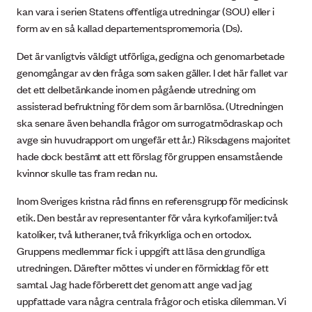
kan vara i serien Statens offentliga utredningar (SOU) eller i
form av en så kallad departementspromemoria (Ds).
Det är vanligtvis väldigt utförliga, gedigna och genomarbetade
genomgångar av den fråga som saken gäller. I det här fallet var
det ett delbetänkande inom en pågående utredning om
assisterad befruktning för dem som är barnlösa. (Utredningen
ska senare även behandla frågor om surrogatmödraskap och
avge sin huvudrapport om ungefär ett år.) Riksdagens majoritet
hade dock bestämt att ett förslag för gruppen ensamstående
kvinnor skulle tas fram redan nu.
Inom Sveriges kristna råd finns en referensgrupp för medicinsk
etik. Den består av representanter för våra kyrkofamiljer: två
katoliker, två lutheraner, två frikyrkliga och en ortodox.
Gruppens medlemmar fick i uppgift att läsa den grundliga
utredningen. Därefter möttes vi under en förmiddag för ett
samtal. Jag hade förberett det genom att ange vad jag
uppfattade vara några centrala frågor och etiska dilemman. Vi