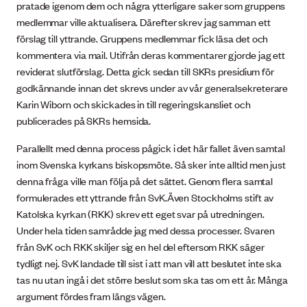
pratade igenom dem och några ytterligare saker som gruppens
medlemmar ville aktualisera. Därefter skrev jag samman ett
förslag till yttrande. Gruppens medlemmar fick läsa det och
kommentera via mail. Utifrån deras kommentarer gjorde jag ett
reviderat slutförslag. Detta gick sedan till SKRs presidium för
godkännande innan det skrevs under av vår generalsekreterare
Karin Wiborn och skickades in till regeringskansliet och
publicerades på SKRs hemsida.
Parallellt med denna process pågick i det här fallet även samtal
inom Svenska kyrkans biskopsmöte. Så sker inte alltid men just
denna fråga ville man följa på det sättet. Genom flera samtal
formulerades ett yttrande från SvK.Även Stockholms stift av
Katolska kyrkan (RKK) skrev ett eget svar på utredningen.
Under hela tiden samrådde jag med dessa processer. Svaren
från SvK och RKK skiljer sig en hel del eftersom RKK säger
tydligt nej. SvK landade till sist i att man vill att beslutet inte ska
tas nu utan ingå i det större beslut som ska tas om ett år. Många
argument fördes fram längs vägen.