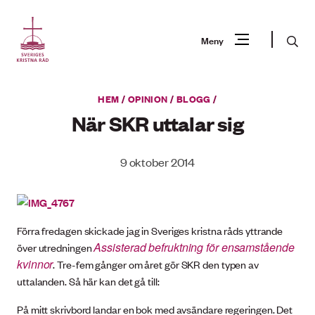
Gå
till
Sök
Meny
innehåll
Vad
HEM
/
OPINION
/
BLOGG
/
Sök
letar
När SKR uttalar sig
du
efter?
9 oktober 2014
Förra fredagen skickade jag in Sveriges kristna råds yttrande
Assisterad befruktning för ensamstående
över utredningen
kvinnor
. Tre-fem gånger om året gör SKR den typen av
uttalanden. Så här kan det gå till:
På mitt skrivbord landar en bok med avsändare regeringen. Det