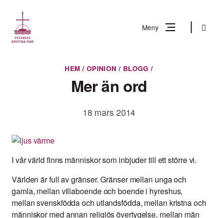
Gå
till
Sök
Meny
innehåll
Vad
HEM
/
OPINION
/
BLOGG
/
Sök
letar
Mer än ord
du
efter?
18 mars 2014
I vår värld finns människor som inbjuder till ett större vi.
Världen är full av gränser. Gränser mellan unga och
gamla, mellan villaboende och boende i hyreshus,
mellan svenskfödda och utlandsfödda, mellan kristna och
människor med annan religiös övertygelse, mellan män