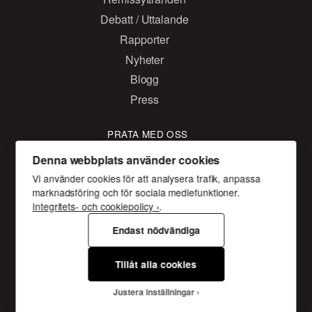
Debatt / Uttalande
Rapporter
Nyheter
Blogg
Press
PRATA MED OSS
Kontakta oss
Denna webbplats använder cookies
Vi använder cookies för att analysera trafik, anpassa
Facebook
marknadsföring och för sociala mediefunktioner.
Twitter
Integritets- och cookiepolicy ›
.
Instagram
Endast nödvändiga
Tillåt alla cookies
Sveriges kristna råd
Box 14038 167 14 , Bromma
Gustavslundsvägen 18
Justera inställningar
08 - 453 68 00
info@skr.org