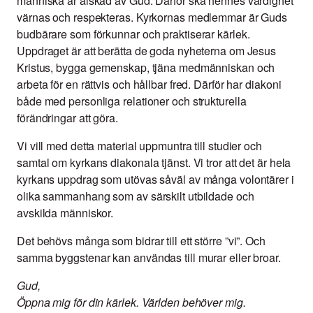
människa är älskad av Gud. Därför ska hennes värdighet
värnas och respekteras. Kyrkornas medlemmar är Guds
budbärare som förkunnar och praktiserar kärlek.
Uppdraget är att berätta de goda nyheterna om Jesus
Kristus, bygga gemenskap, tjäna medmänniskan och
arbeta för en rättvis och hållbar fred. Därför har diakoni
både med personliga relationer och strukturella
förändringar att göra.
Vi vill med detta material uppmuntra till studier och
samtal om kyrkans diakonala tjänst. Vi tror att det är hela
kyrkans uppdrag som utövas såväl av många volontärer i
olika sammanhang som av särskilt utbildade och
avskilda människor.
Det behövs många som bidrar till ett större ”vi”. Och
samma byggstenar kan användas till murar eller broar.
Gud,
Öppna mig för din kärlek. Världen behöver mig.