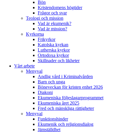
Bön
Kristendomens högtider
Frågor och svar
Teologi och mission
Vad är ekumenik?
Vad är mission?
Kyrkorna
Frikyrkor
Katolska kyrkan
Lutherska kyrkor
Ortodoxa kyrkor
Skillnader och likheter
Vårt arbete
Menyval
Andlig vård i Kriminalvården
Barn och unga
Böneveckan för kristen enhet 2026
Diakoni
Ekumeniska följeslagarprogrammet
Ekumeniska året 2025
Fred och mänskliga rättigheter
Menyval
Funktionshinder
Ekumenik och religionsdialog
Jämställdhet