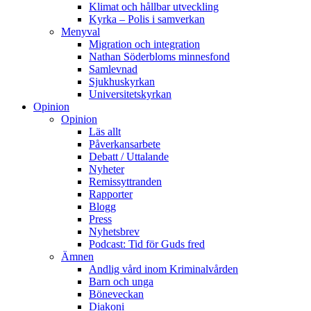
Klimat och hållbar utveckling
Kyrka – Polis i samverkan
Menyval
Migration och integration
Nathan Söderbloms minnesfond
Samlevnad
Sjukhuskyrkan
Universitetskyrkan
Opinion
Opinion
Läs allt
Påverkansarbete
Debatt / Uttalande
Nyheter
Remissyttranden
Rapporter
Blogg
Press
Nyhetsbrev
Podcast: Tid för Guds fred
Ämnen
Andlig vård inom Kriminalvården
Barn och unga
Böneveckan
Diakoni