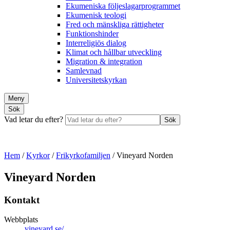
Ekumeniska följeslagarprogrammet
Ekumenisk teologi
Fred och mänskliga rättigheter
Funktionshinder
Interreligiös dialog
Klimat och hållbar utveckling
Migration & integration
Samlevnad
Universitetskyrkan
Meny
Sök
Vad letar du efter?
Sök
Hem
/
Kyrkor
/
Frikyrkofamiljen
/
Vineyard Norden
Vineyard Norden
Kontakt
Webbplats
vineyard.se/