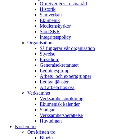
Om Sveriges kristna råd
Historik
Samverkan
Ekumenik
Medlemskyrkor
Stöd SKR
Integritetspolicy
Organisation
Så fungerar vår organisation
Styrelse
Presidium
Generalsekretariatet
Ledningsgrupp
Arbets- och expertgrupper
Lediga tjänster
Att arbeta hos oss
Verksamhet
Verksamhetsinriktning
Ekumenisk kalender
Stadgar
Verksamhetsberättelse
Huvudman
Kristen tro
Om kristen tro
Bibeln