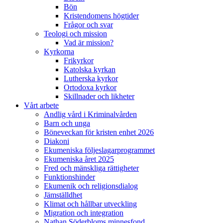
Bön
Kristendomens högtider
Frågor och svar
Teologi och mission
Vad är mission?
Kyrkorna
Frikyrkor
Katolska kyrkan
Lutherska kyrkor
Ortodoxa kyrkor
Skillnader och likheter
Vårt arbete
Andlig vård i Kriminalvården
Barn och unga
Böneveckan för kristen enhet 2026
Diakoni
Ekumeniska följeslagarprogrammet
Ekumeniska året 2025
Fred och mänskliga rättigheter
Funktionshinder
Ekumenik och religionsdialog
Jämställdhet
Klimat och hållbar utveckling
Migration och integration
Nathan Söderbloms minnesfond