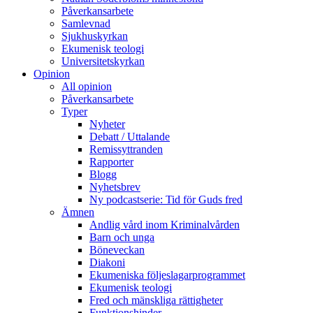
Påverkansarbete
Samlevnad
Sjukhuskyrkan
Ekumenisk teologi
Universitetskyrkan
Opinion
All opinion
Påverkansarbete
Typer
Nyheter
Debatt / Uttalande
Remissyttranden
Rapporter
Blogg
Nyhetsbrev
Ny podcastserie: Tid för Guds fred
Ämnen
Andlig vård inom Kriminalvården
Barn och unga
Böneveckan
Diakoni
Ekumeniska följeslagarprogrammet
Ekumenisk teologi
Fred och mänskliga rättigheter
Funktionshinder