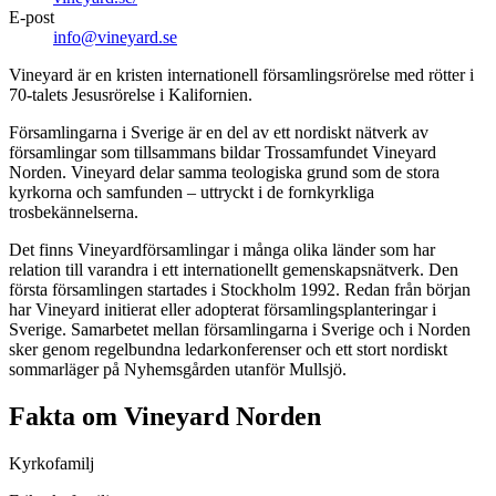
E-post
info@vineyard.se
Vineyard är en kristen internationell församlingsrörelse med rötter i
70-talets Jesusrörelse i Kalifornien.
Församlingarna i Sverige är en del av ett nordiskt nätverk av
församlingar som tillsammans bildar Trossamfundet Vineyard
Norden. Vineyard delar samma teologiska grund som de stora
kyrkorna och samfunden – uttryckt i de fornkyrkliga
trosbekännelserna.
Det finns Vineyardförsamlingar i många olika länder som har
relation till varandra i ett internationellt gemenskapsnätverk. Den
första församlingen startades i Stockholm 1992. Redan från början
har Vineyard initierat eller adopterat församlingsplanteringar i
Sverige. Samarbetet mellan församlingarna i Sverige och i Norden
sker genom regelbundna ledarkonferenser och ett stort nordiskt
sommarläger på Nyhemsgården utanför Mullsjö.
Fakta om Vineyard Norden
Kyrkofamilj