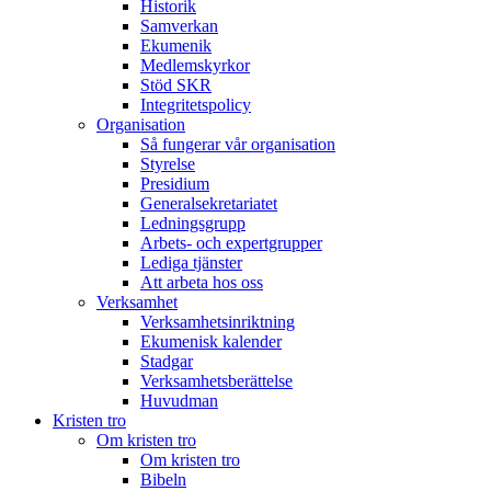
Historik
Samverkan
Ekumenik
Medlemskyrkor
Stöd SKR
Integritetspolicy
Organisation
Så fungerar vår organisation
Styrelse
Presidium
Generalsekretariatet
Ledningsgrupp
Arbets- och expertgrupper
Lediga tjänster
Att arbeta hos oss
Verksamhet
Verksamhetsinriktning
Ekumenisk kalender
Stadgar
Verksamhetsberättelse
Huvudman
Kristen tro
Om kristen tro
Om kristen tro
Bibeln