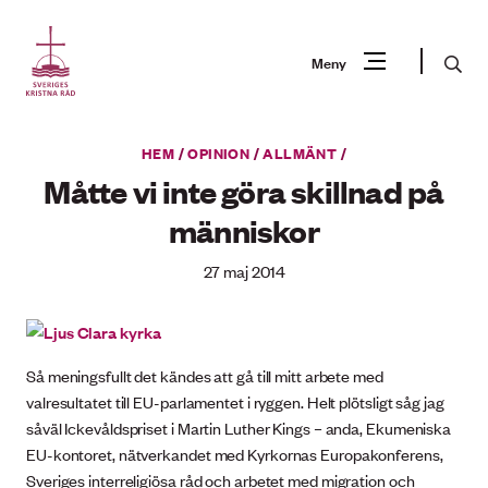
Gå
till
Sök
Meny
innehåll
Vad
HEM
/
OPINION
/
ALLMÄNT
/
Sök
letar
Måtte vi inte göra skillnad på
du
människor
efter?
27 maj 2014
Så meningsfullt det kändes att gå till mitt arbete med
valresultatet till EU-parlamentet i ryggen. Helt plötsligt såg jag
såväl Ickevåldspriset i Martin Luther Kings – anda, Ekumeniska
EU-kontoret, nätverkandet med Kyrkornas Europakonferens,
Sveriges interreligiösa råd och arbetet med migration och