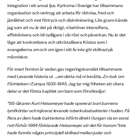
integration i ett annat ljus. Kyrkorna i Sverige har tillsammans
organisation och verktyg att arbeta för rättvisa, fred och
jämlikhet och mot förtryck och diskriminering. Lite grann kände
jag som att nu är det på riktigt, vi behöver intensifiera,
effektivisera och bli tydligare i vår röst och påverkan. Nu är det
läge att konkretisera och utkristallisera Kristus som i
evangelierna om och om igen i sitt liv inte gör skillnad på
människor.
För snart femton år sedan gav regeringskansliet tillsammans
med Levande historia ut
…om detta må ni berätta…En bok om
Förintelsen i Europa 1933-1945.
Jag tar mig friheten att citera
delar ur det första kapitlet om barn som försöksdjur:
”SS-läkaren Kurt Heissmeyer hade opererat bort barnens
lymfkörtlar och injicerat levande tuberkulosbakterier i huden. På
flera av dem hade bakterierna införts direkt i lungan via en sond.
I ett förhör 1964 förklarade Heissmeyer att det för honom ”inte
hade funnits någon principiell skillnad mellan judar och