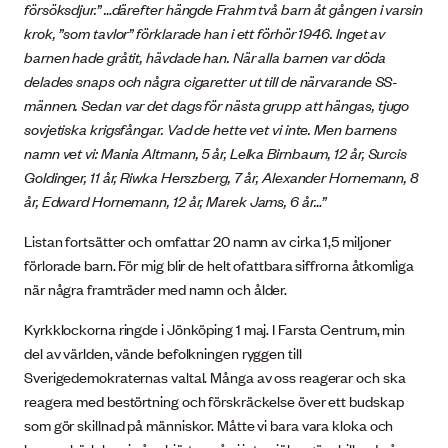
försöksdjur.” …därefter hängde Frahm två barn åt gången i varsin
krok, ”som tavlor” förklarade han i ett förhör 1946. Inget av
barnen hade gråtit, hävdade han. När alla barnen var döda
delades snaps och några cigaretter ut till de närvarande SS-
männen. Sedan var det dags för nästa grupp att hängas, tjugo
sovjetiska krigsfångar. Vad de hette vet vi inte. Men barnens
namn vet vi: Mania Altmann, 5 år, Lelka Birnbaum, 12 år, Surcis
Goldinger, 11 år, Riwka Herszberg, 7 år, Alexander Hornemann, 8
år, Edward Hornemann, 12 år, Marek Jams, 6 år…”
Listan fortsätter och omfattar 20 namn av cirka 1,5 miljoner
förlorade barn. För mig blir de helt ofattbara siffrorna åtkomliga
när några framträder med namn och ålder.
Kyrkklockorna ringde i Jönköping 1 maj. I Farsta Centrum, min
del av världen, vände befolkningen ryggen till
Sverigedemokraternas valtal. Många av oss reagerar och ska
reagera med bestörtning och förskräckelse över ett budskap
som gör skillnad på människor. Måtte vi bara vara kloka och