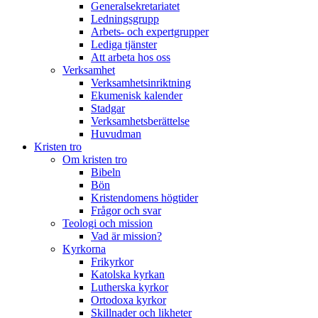
Generalsekretariatet
Ledningsgrupp
Arbets- och expertgrupper
Lediga tjänster
Att arbeta hos oss
Verksamhet
Verksamhetsinriktning
Ekumenisk kalender
Stadgar
Verksamhetsberättelse
Huvudman
Kristen tro
Om kristen tro
Bibeln
Bön
Kristendomens högtider
Frågor och svar
Teologi och mission
Vad är mission?
Kyrkorna
Frikyrkor
Katolska kyrkan
Lutherska kyrkor
Ortodoxa kyrkor
Skillnader och likheter