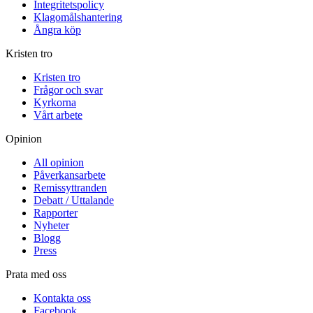
Integritetspolicy
Klagomålshantering
Ångra köp
Kristen tro
Kristen tro
Frågor och svar
Kyrkorna
Vårt arbete
Opinion
All opinion
Påverkansarbete
Remissyttranden
Debatt / Uttalande
Rapporter
Nyheter
Blogg
Press
Prata med oss
Kontakta oss
Facebook