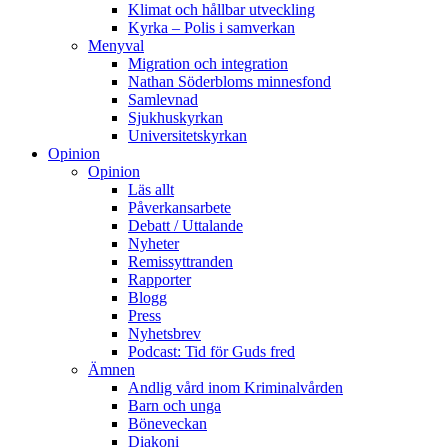
Klimat och hållbar utveckling
Kyrka – Polis i samverkan
Menyval
Migration och integration
Nathan Söderbloms minnesfond
Samlevnad
Sjukhuskyrkan
Universitetskyrkan
Opinion
Opinion
Läs allt
Påverkansarbete
Debatt / Uttalande
Nyheter
Remissyttranden
Rapporter
Blogg
Press
Nyhetsbrev
Podcast: Tid för Guds fred
Ämnen
Andlig vård inom Kriminalvården
Barn och unga
Böneveckan
Diakoni