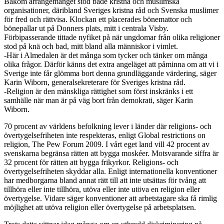
Bakom arrangemanget stod både kristna och muslimska
organisationer, däribland Sveriges kristna råd och Svenska muslimer
för fred och rättvisa. Klockan ett placerades bönemattor och
bönepallar ut på Donners plats, mitt i centrala Visby.
Förbipasserande tittade nyfiket på när ungdomar från olika religioner
stod på knä och bad, mitt bland alla människor i vimlet.
-Här i Almedalen är det många som tycker och tänker om många
olika frågor. Därför känns det extra angeläget att påminna om att vi i
Sverige inte får glömma bort denna grundläggande värdering, säger
Karin Wiborn, generalsekreterare för Sveriges kristna råd.
-Religion är den mänskliga rättighet som först inskränks i ett
samhälle när man är på väg bort från demokrati, säger Karin
Wiborn.
70 procent av världens befolkning lever i länder där religions- och
övertygelsefriheten inte respekteras, enligt Global restrictions on
religion, The Pew Forum 2009. I vårt eget land vill 42 procent av
svenskarna begränsa rätten att bygga moskéer. Motsvarande siffra är
32 procent för rätten att bygga frikyrkor. Religions- och
övertygelsefriheten skyddar alla. Enligt internationella konventioner
har medborgarna bland annat rätt till att inte utsättas för tvång att
tillhöra eller inte tillhöra, utöva eller inte utöva en religion eller
övertygelse. Vidare säger konventioner att arbetstagare ska få rimlig
möjlighet att utöva religion eller övertygelse på arbetsplatsen.