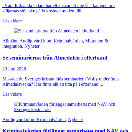
”Våra folkvalda ledare har ett ansvar att inte låta kampen om
väljarnas stöd ske på bekostnad av den tillit...
Läs vidare
Allmänt
,
Andlig vård inom Kriminalvården
,
Migration &
integration
,
Nyheter
Se seminarierna från Almedalen i efterhand
29 juni 2026
Missade du Sveriges kristna råds seminarier i Visby under årets
Almedalsvecka? Här finns allt att titta på i efterhand....
Läs vidare
Andlig vård inom Kriminalvården
,
Nyheter
Kriminalvården förlänger samarbetet med NAV och