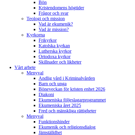
Bön
Kristendomens högtider
Frågor och svar
Teologi och mission
Vad är ekumenik?
Vad är mission?
Kyrkorna
Frikyrkor
Katolska kyrkan
Lutherska kyrkor
Ortodoxa kyrkor
Skillnader och likheter
Vårt arbete
Menyval
Andlig vård i Kriminalvården
Barn och unga
Böneveckan för kristen enhet 2026
Diakoni
Ekumeniska följeslagarprogrammet
Ekumeniska året 2025
Fred och mänskliga rättigheter
Menyval
Funktionshinder
Ekumenik och religionsdialog
Jämställdhet