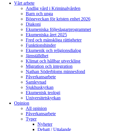
Vårt arbete
Andlig vård i Kriminalvården
Barn och unga
Böneveckan för kristen enhet 2026
Diakoni
Ekumeniska följeslagarprogrammet
Ekumeniska året 2025
Fred och mänskliga rättigheter
Funktionshinder
Ekumenik och religionsdialog
Jämställdhet
Klimat och hållbar utveckling
Migration och integration
Nathan Söderbloms minnesfond
Påverkansarbete
Samlevnad
Sjukhuskyrkan
Ekumenisk teologi
Universitetskyrkan
Opinion
All opinion
Påverkansarbete
Typer
Nyheter
Debatt / Uttalande