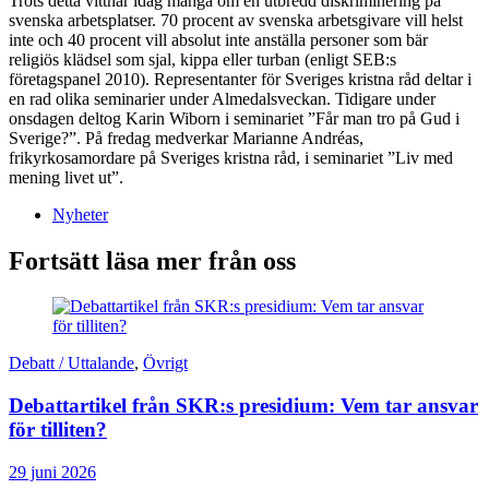
Trots detta vittnar idag många om en utbredd diskriminering på
svenska arbetsplatser. 70 procent av svenska arbetsgivare vill helst
inte och 40 procent vill absolut inte anställa personer som bär
religiös klädsel som sjal, kippa eller turban (enligt SEB:s
företagspanel 2010). Representanter för Sveriges kristna råd deltar i
en rad olika seminarier under Almedalsveckan. Tidigare under
onsdagen deltog Karin Wiborn i seminariet ”Får man tro på Gud i
Sverige?”. På fredag medverkar Marianne Andréas,
frikyrkosamordare på Sveriges kristna råd, i seminariet ”Liv med
mening livet ut”.
Nyheter
Fortsätt läsa mer från oss
Debatt / Uttalande
,
Övrigt
Debattartikel från SKR:s presidium: Vem tar ansvar
för tilliten?
29 juni 2026