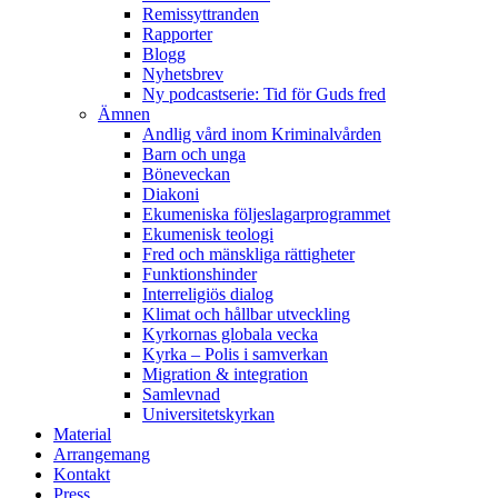
Remissyttranden
Rapporter
Blogg
Nyhetsbrev
Ny podcastserie: Tid för Guds fred
Ämnen
Andlig vård inom Kriminalvården
Barn och unga
Böneveckan
Diakoni
Ekumeniska följeslagarprogrammet
Ekumenisk teologi
Fred och mänskliga rättigheter
Funktionshinder
Interreligiös dialog
Klimat och hållbar utveckling
Kyrkornas globala vecka
Kyrka – Polis i samverkan
Migration & integration
Samlevnad
Universitetskyrkan
Material
Arrangemang
Kontakt
Press