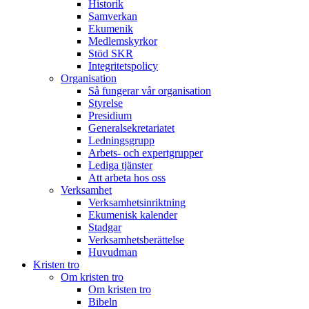
Historik
Samverkan
Ekumenik
Medlemskyrkor
Stöd SKR
Integritetspolicy
Organisation
Så fungerar vår organisation
Styrelse
Presidium
Generalsekretariatet
Ledningsgrupp
Arbets- och expertgrupper
Lediga tjänster
Att arbeta hos oss
Verksamhet
Verksamhetsinriktning
Ekumenisk kalender
Stadgar
Verksamhetsberättelse
Huvudman
Kristen tro
Om kristen tro
Om kristen tro
Bibeln