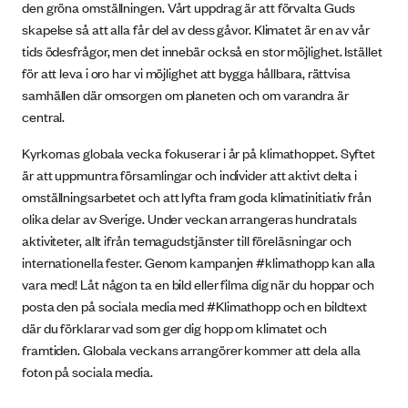
den gröna omställningen. Vårt uppdrag är att förvalta Guds
skapelse så att alla får del av dess gåvor. Klimatet är en av vår
tids ödesfrågor, men det innebär också en stor möjlighet. Istället
för att leva i oro har vi möjlighet att bygga hållbara, rättvisa
samhällen där omsorgen om planeten och om varandra är
central.
Kyrkornas globala vecka fokuserar i år på klimathoppet. Syftet
är att uppmuntra församlingar och individer att aktivt delta i
omställningsarbetet och att lyfta fram goda klimatinitiativ från
olika delar av Sverige. Under veckan arrangeras hundratals
aktiviteter, allt ifrån temagudstjänster till föreläsningar och
internationella fester. Genom kampanjen #klimathopp kan alla
vara med! Låt någon ta en bild eller filma dig när du hoppar och
posta den på sociala media med #Klimathopp och en bildtext
där du förklarar vad som ger dig hopp om klimatet och
framtiden. Globala veckans arrangörer kommer att dela alla
foton på sociala media.