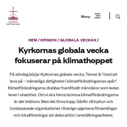
Gå
till
Sök
Meny
innehåll
Vad
HEM
/
OPINION
/
GLOBALA VECKAN
/
Sök
letar
Kyrkornas globala vecka
du
fokuserar på klimathoppet
efter?
På söndag börjar Kyrkornas globala vecka. Temat är ”Jord att
leva på – mänskliga rättigheter i klimatförändringarnas spår”.
Klimatförändringarna drabbar framförallt människor som redan
lever i utsatthet. Om vi ska hinna bromsa klimatförändringarna
är det bråttom. Men det finns hopp. Därför vill kyrkor och
trosbaserade organisationer i Sverige uppmana församlingar
och lokalföreningar att delta aktivt i omställningsarbetet.