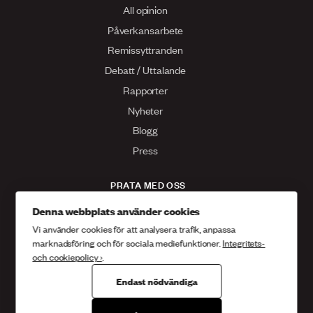
All opinion
Påverkansarbete
Remissyttranden
Debatt / Uttalande
Rapporter
Nyheter
Blogg
Press
PRATA MED OSS
Kontakta oss
Denna webbplats använder cookies
Vi använder cookies för att analysera trafik, anpassa
Facebook
marknadsföring och för sociala mediefunktioner.
Integritets-
Twitter
och cookiepolicy ›
.
Instagram
Endast nödvändiga