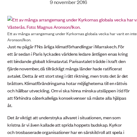
9 november 2016
Ett av många arrangemang under Kyrkornas globala vecka har varit en intern
Aronson/Ikon.
Just nu pågår FN:s årliga klimatförhandlingar i Marrakech. För
ett år sedan i Paris lyckades världens ledare äntligen enas kring
ett bindande globalt klimatavtal. Parisavtalet trädde i kraft den
fjärde november, då tillräckligt många länder hade ratificerat
avtalet. Detta är ett stort steg i rätt riktning, men trots det är det
bråttom. Klimatförändringarna hotar möjligheterna till en rättvis
och hållbar utveckling. Om vi ska hinna minska utsläppen i tid för
att förhindra oåterkalleliga konsekvenser så måste alla hjälpas
åt.
Det är viktigt att understryka allvaret i situationen, men som
kristna är vi även kallade att sprida hoppets budskap. Kyrkor
och trosbaserade organisationer har en särskild roll att spela i