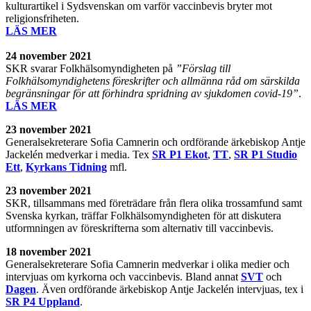
kulturartikel i Sydsvenskan om varför vaccinbevis bryter mot
religionsfriheten.
LÄS MER
24 november
2021
SKR svarar Folkhälsomyndigheten på
”Förslag till
Folkhälsomyndighetens föreskrifter och allmänna råd om särskilda
begränsningar för att förhindra spridning av sjukdomen covid-19”
.
LÄS MER
23 november
2021
Generalsekreterare Sofia Camnerin och ordförande ärkebiskop Antje
Jackelén medverkar i media. Tex
SR P1 Ekot
,
TT
,
SR P1 Studio
Ett
,
Kyrkans Tidning
mfl.
23 november
2021
SKR, tillsammans med företrädare från flera olika trossamfund samt
Svenska kyrkan, träffar Folkhälsomyndigheten för att diskutera
utformningen av föreskrifterna som alternativ till vaccinbevis.
18 november
2021
Generalsekreterare Sofia Camnerin medverkar i olika medier och
intervjuas om kyrkorna och vaccinbevis. Bland annat
SVT
och
Dagen
. Även ordförande ärkebiskop Antje Jackelén intervjuas, tex i
SR P4 Uppland
.