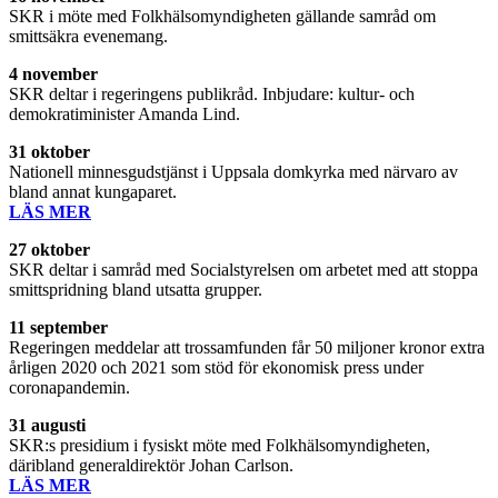
SKR i möte med Folkhälsomyndigheten gällande samråd om
smittsäkra evenemang.
4 november
SKR deltar i regeringens publikråd. Inbjudare: kultur- och
demokratiminister Amanda Lind.
31 oktober
Nationell minnesgudstjänst i Uppsala domkyrka med närvaro av
bland annat kungaparet.
LÄS MER
27 oktober
SKR deltar i samråd med Socialstyrelsen om arbetet med att stoppa
smittspridning bland utsatta grupper.
11 september
Regeringen meddelar att trossamfunden får 50 miljoner kronor extra
årligen 2020 och 2021 som stöd för ekonomisk press under
coronapandemin.
31 augusti
SKR:s presidium i fysiskt möte med Folkhälsomyndigheten,
däribland generaldirektör Johan Carlson.
LÄS MER