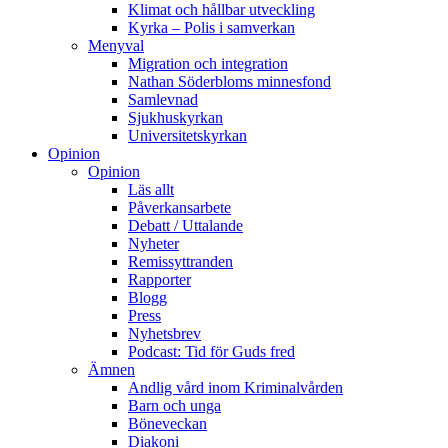
Klimat och hållbar utveckling
Kyrka – Polis i samverkan
Menyval
Migration och integration
Nathan Söderbloms minnesfond
Samlevnad
Sjukhuskyrkan
Universitetskyrkan
Opinion
Opinion
Läs allt
Påverkansarbete
Debatt / Uttalande
Nyheter
Remissyttranden
Rapporter
Blogg
Press
Nyhetsbrev
Podcast: Tid för Guds fred
Ämnen
Andlig vård inom Kriminalvården
Barn och unga
Böneveckan
Diakoni