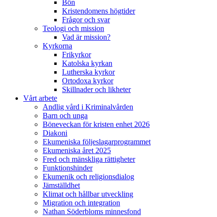
Bön
Kristendomens högtider
Frågor och svar
Teologi och mission
Vad är mission?
Kyrkorna
Frikyrkor
Katolska kyrkan
Lutherska kyrkor
Ortodoxa kyrkor
Skillnader och likheter
Vårt arbete
Andlig vård i Kriminalvården
Barn och unga
Böneveckan för kristen enhet 2026
Diakoni
Ekumeniska följeslagarprogrammet
Ekumeniska året 2025
Fred och mänskliga rättigheter
Funktionshinder
Ekumenik och religionsdialog
Jämställdhet
Klimat och hållbar utveckling
Migration och integration
Nathan Söderbloms minnesfond