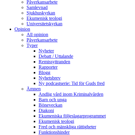
Påverkansarbete
Samlevnad
Sjukhuskyrkan
Ekumenisk teologi
Universitetskyrkan
Opinion
All opinion
Påverkansarbete
Typer
Nyheter
Debatt / Uttalande
Remissyttranden
Rapporter
Blogg
Nyhetsbrev
Ny podcastserie: Tid för Guds fred
Ämnen
Andlig vård inom Kriminalvården
Barn och unga
Böneveckan
Diakoni
Ekumeniska följeslagarprogrammet
Ekumenisk teologi
Fred och mänskliga rättigheter
Funktionshinder