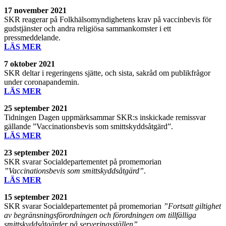
17 november
2021
SKR reagerar på Folkhälsomyndighetens krav på vaccinbevis för
gudstjänster och andra religiösa sammankomster i ett
pressmeddelande.
LÄS MER
7 oktober
2021
SKR deltar i regeringens sjätte, och sista, sakråd om publikfrågor
under coronapandemin.
LÄS MER
25 september
2021
Tidningen Dagen uppmärksammar SKR:s inskickade remissvar
gällande ”Vaccinationsbevis som smittskyddsåtgärd”.
LÄS MER
23 september
2021
SKR svarar Socialdepartementet på promemorian
”Vaccinationsbevis som smittskyddsåtgärd”
.
LÄS MER
15 september
2021
SKR svarar Socialdepartementet på promemorian
”Fortsatt giltighet
av begränsningsförordningen och förordningen om tillfälliga
smittskyddsåtgärder på serveringsställen”
.