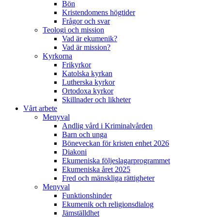
Bön
Kristendomens högtider
Frågor och svar
Teologi och mission
Vad är ekumenik?
Vad är mission?
Kyrkorna
Frikyrkor
Katolska kyrkan
Lutherska kyrkor
Ortodoxa kyrkor
Skillnader och likheter
Vårt arbete
Menyval
Andlig vård i Kriminalvården
Barn och unga
Böneveckan för kristen enhet 2026
Diakoni
Ekumeniska följeslagarprogrammet
Ekumeniska året 2025
Fred och mänskliga rättigheter
Menyval
Funktionshinder
Ekumenik och religionsdialog
Jämställdhet