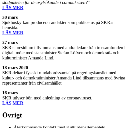
stödpaketen för de asylsökande i coronakrisen?”
LÄS MER
30 mars
Sjukhuskyrkan producerar andakter som publiceras på SKR:s
hemsida.
LÄS MER
27 mars
SKR:s presidium tillsammans med andra ledare från trossamfunden i
digitalt möte med statsminister Stefan Löfven och demokrati- och
kulturminister Amanda Lind.
18 mars 2020
SKR deltar i fysiskt rundabordssamtal på regeringskansliet med
kultur- och demokratiminister Amanda Lind tillsammans med övriga
representanter från civilsamhället.
16 mars
SKR utlyser bön med anledning av coronaviruset.
LÄS MER
Övrigt
Återkommande kontakt med Kulturdepartementets