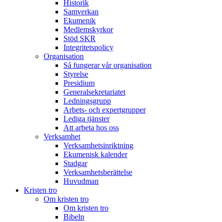
Historik
Samverkan
Ekumenik
Medlemskyrkor
Stöd SKR
Integritetspolicy
Organisation
Så fungerar vår organisation
Styrelse
Presidium
Generalsekretariatet
Ledningsgrupp
Arbets- och expertgrupper
Lediga tjänster
Att arbeta hos oss
Verksamhet
Verksamhetsinriktning
Ekumenisk kalender
Stadgar
Verksamhetsberättelse
Huvudman
Kristen tro
Om kristen tro
Om kristen tro
Bibeln