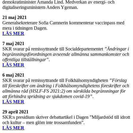
demokratiminister Amanda Lind. Medverkan av energi- och
digitaliseringsministern Anders Ygeman.
21 maj 2021
Generalsekreterare Sofia Camnerin kommenterar vaccinpass med
mera i tidningen Dagen.
LÄS MER
7 maj 2021
SKR svarar på remissyttrande till Socialdepartementet
”Ändringar i
begränsningsförordningen avseende allmänna sammankomster och
offentliga tillställningar”
.
LÄS MER
6 maj 2021
SKR svarar på remissyttrande till Folkhälsomyndigheten
”Förslag
till föreskrifter om ändring i Folkhälsomyndighetens föreskrifter och
allmänna råd (HSLF-FS 2021:2) om särskilda begränsningar för
att förhindra spridning av sjukdomen covid-19”
.
LÄS MER
29 april 2021
SKR:s presidium skriver debattartikel i Dagen ”Miljardstöd till idrott
och kultur – men glöm inte trossamfunden”.
LÄS MER