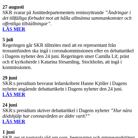
27 augusti
SKR svarar på Justitiedepartementets remissyttrande
”Ändringar i
det tillfälliga förbudet mot att hålla allmänna sammankomster och
offentliga tillställningar”.
LÄS MER
5 juli
Regeringen går SKR tillmötes med att en representant från
trossamfunden ska ingå i coronakommissionen efter en debattartikel
i Dagens nyheter den 24 juni. Regeringen utser Camilla Lif, präst
och tf kyrkoherde i Katarina församling, Stockholm, att ingå i
kommissionen.
29 juni
SKR:s presidium besvarar ledarskribent Hanne Kjöller i Dagens
nyheter angående debattartikeln i Dagens nyheter den 24 juni.
LÄS MER
24 juni
SKR:s presidium skriver debattartikel i Dagens nyheter
”Hur nära
dödshjälp har coronavården av äldre varit?”
LÄS MER
1 juni
SKR ger ut pastorala råd om sorg, begravning och minnesgudstjänst