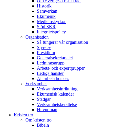
Om Sveriges kristna råd
Historik
Samverkan
Ekumenik
Medlemskyrkor
Stöd SKR
Integritetspolicy
Organisation
Så fungerar vår organisation
Styrelse
Presidium
Generalsekretariatet
Ledningsgrupp
Arbets- och expertgrupper
Lediga tjänster
Att arbeta hos oss
Verksamhet
Verksamhetsinriktning
Ekumenisk kalender
Stadgar
Verksamhetsberättelse
Huvudman
Kristen tro
Om kristen tro
Bibeln