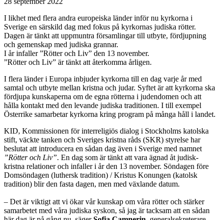
28 september 2022
I likhet med flera andra europeiska länder inför nu kyrkorna i
Sverige en särskild dag med fokus på kyrkornas judiska rötter.
Dagen är tänkt att uppmuntra församlingar till utbyte, fördjupning
och gemenskap med judiska grannar.
I år infaller ”Rötter och Liv” den 13 november.
”Rötter och Liv” är tänkt att återkomma årligen.
I flera länder i Europa inbjuder kyrkorna till en dag varje år med
samtal och utbyte mellan kristna och judar. Syftet är att kyrkorna ska
fördjupa kunskaperna om de egna rötterna i judendomen och att
hålla kontakt med den levande judiska traditionen. I till exempel
Österrike samarbetar kyrkorna kring program på många håll i landet.
KID, Kommissionen för interreligiös dialog i Stockholms katolska
stift, väckte tanken och Sveriges kristna råds (SKR) styrelse har
beslutat att introducera en sådan dag även i Sverige med namnet
”Rötter och Liv”
. En dag som är tänkt att vara ägnad åt judisk-
kristna relationer och infaller i år den 13 november. Söndagen före
Domsöndagen (luthersk tradition) / Kristus Konungen (katolsk
tradition) blir den fasta dagen, men med växlande datum.
– Det är viktigt att vi ökar vår kunskap om våra rötter och stärker
samarbetet med våra judiska syskon, så jag är tacksam att en sådan
här dag är på gång nu, säger
Sofia Camnerin
, generalsekreterare