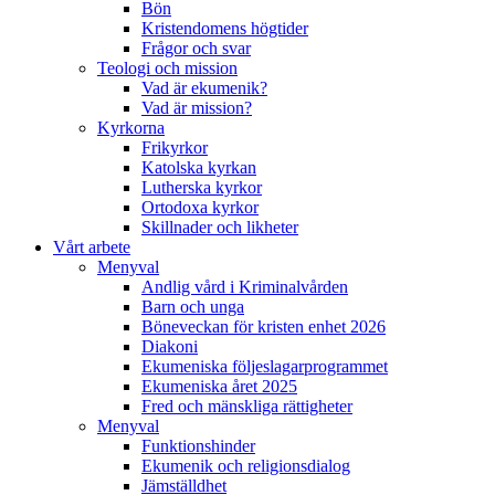
Bön
Kristendomens högtider
Frågor och svar
Teologi och mission
Vad är ekumenik?
Vad är mission?
Kyrkorna
Frikyrkor
Katolska kyrkan
Lutherska kyrkor
Ortodoxa kyrkor
Skillnader och likheter
Vårt arbete
Menyval
Andlig vård i Kriminalvården
Barn och unga
Böneveckan för kristen enhet 2026
Diakoni
Ekumeniska följeslagarprogrammet
Ekumeniska året 2025
Fred och mänskliga rättigheter
Menyval
Funktionshinder
Ekumenik och religionsdialog
Jämställdhet