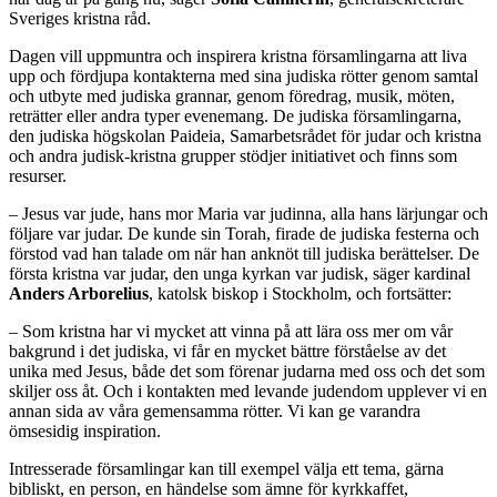
Sveriges kristna råd.
Dagen vill uppmuntra och inspirera kristna församlingarna att liva
upp och fördjupa kontakterna med sina judiska rötter genom samtal
och utbyte med judiska grannar, genom föredrag, musik, möten,
reträtter eller andra typer evenemang. De judiska församlingarna,
den judiska högskolan Paideia, Samarbetsrådet för judar och kristna
och andra judisk-kristna grupper stödjer initiativet och finns som
resurser.
– Jesus var jude, hans mor Maria var judinna, alla hans lärjungar och
följare var judar. De kunde sin Torah, firade de judiska festerna och
förstod vad han talade om när han anknöt till judiska berättelser. De
första kristna var judar, den unga kyrkan var judisk, säger kardinal
Anders Arborelius
, katolsk biskop i Stockholm, och fortsätter:
– Som kristna har vi mycket att vinna på att lära oss mer om vår
bakgrund i det judiska, vi får en mycket bättre förståelse av det
unika med Jesus, både det som förenar judarna med oss och det som
skiljer oss åt. Och i kontakten med levande judendom upplever vi en
annan sida av våra gemensamma rötter. Vi kan ge varandra
ömsesidig inspiration.
Intresserade församlingar kan till exempel välja ett tema, gärna
bibliskt, en person, en händelse som ämne för kyrkkaffet,