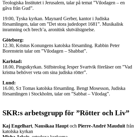
Teologiska Institutet i Jerusalem, talar på temat ”Vilodagen – en
gåva från Gud”.
19:00, Tyska kyrkan. Maynard Gerber, kantor i Judiska
församlingen, talar om ”Det stora judedopet 1681”. Musikalisk
inramning och brech’a, aronitisk slutvälsignelse.
Göteborg:
12.30, Kristus Konungens katolska församling. Rabbin Peter
Borenstein talar om ”Vilodagen – Shabbat”.
Karlstad:
18.00, Pingstkyrkan. Stiftsteolog Jesper Svartvik föreläser om ”Vad
kristna behöver veta om sina judiska rötter”.
Lund:
16.00, S:t Tomas katolska församling. Bengt Mosesson, Judiska
församlingen i Stockholm, talar om ”Sabbat – Vilodag”.
SKR:s arbetsgrupp för ”Rötter och Liv”
Kaj Engelhart
,
Nausikaa Haupt
och
Pierre-André Mauduit
från
katolska kyrkan
Misha Jaksic
, ortodoxa kyrkorna