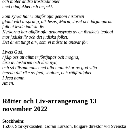
och möter andra trostraditioner
med ödmjukhet och respekt.
Som kyrka har vi alltför ofta genom historien
glömt vårt ursprung, att Jesus, Maria, Josef och lärjungarna
fullt ut levde judiska liv.
Kyrkorna har alltför ofta genomsyrats av en föraktets teologi
mot judiskt liv och det judiska folket.
Det är ett tungt arv, som vi måste ta ansvar för.
Livets Gud,
hjälp oss att alltmer fördjupas och mogna,
lära av historien och lära nytt,
och så tillsammans med alla människor av god vilja
bereda ditt rike av fred, shalom, och rättfärdighet.
I Jesu namn.
Amen.
Rötter och Liv-arrangemang 13
november 2022
Stockholm:
15:00, Storkyrkosalen. Göran Larsson, tidigare direktor vid Svenska