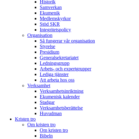
Historik
Samverkan
Ekumenik
Medlemskyrkor
Stöd SKR
Integritetspolicy
Organisation
Så fungerar vår organisation
Styrelse
Presidium
Generalsekretariatet
Ledningsgrupp
Arbets- och expertgrupper
Lediga tjänster
Att arbeta hos oss
Verksamhet
Verksamhetsinriktning
Ekumenisk kalender
Stadgar
Verksamhetsberättelse
Huvudman
Kristen tro
Om kristen tro
Om kristen tro
Bibeln