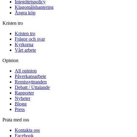
Integritetspolicy
Klagomålshantering
Ångra köp
Kristen tro
Kristen tro
Frågor och svar
Kyrkorna
Vårt arbete
Opinion
All opinion
Påverkansarbete
Remissyttranden
Debatt / Uttalande
Rapporter
Nyheter
Blogg
Press
Prata med oss
Kontakta oss
Facebook