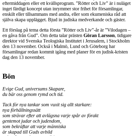
eftermiddagen eller ett kvällsprogram. ”Rötter och Liv” är i nuläget
inget färdigt koncept utan inrymmer stor frihet för församlingar,
enskilt eller tillsammans med andra, eller som ekumeniska råd att
själva skapa upplägget. Bjud in judiska medverkande och gäster.
Ett förslag på tema detta första ”Rötter och Liv”-år är ”Vilodagen –
en gåva från Gud”. Om detta talar prästen
Göran Larsson
, tidigare
direktor vid Svenska Teologiska Institutet i Jerusalem, i Stockholm
den 13 november. Också i Malmö, Lund och Göteborg har
församlingar redan kommit igång med planer för en judisk-kristen
dag den 13 november.
Bön
Evige Gud, universums Skapare,
du bär oss genom rymd och tid.
Tack för nya tankar som vuxit sig allt starkare:
nya förhållningssätt
som strävar efter att avlägsna varje spår av förakt
gentemot judar och judendom,
som bekräftar att varje människa
är skapad till Guds avbild