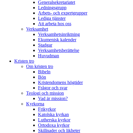
Generalsekretariatet
Ledningsgrupp
Arbets- och expertgrupper
Lediga tjänster
Att arbeta hos oss
Verksamhet
Verksamhetsinriktning
Ekumenisk kalender
Stadgar
Verksamhetsberättelse
Huvudman
Kristen tro
Om kristen tro
Bibeln
Bön
Kristendomens högtider
Frågor och svar
Teologi och mission
Vad är mission?
Kyrkorna
Frikyrkor
Katolska kyrkan
Lutherska kyrkor
Ortodoxa kyrkor
Skillnader och likheter