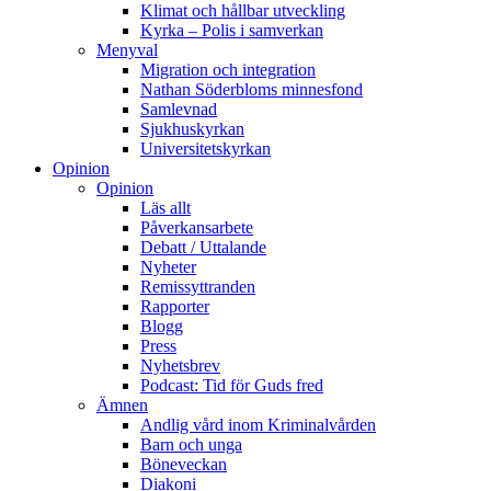
Klimat och hållbar utveckling
Kyrka – Polis i samverkan
Menyval
Migration och integration
Nathan Söderbloms minnesfond
Samlevnad
Sjukhuskyrkan
Universitetskyrkan
Opinion
Opinion
Läs allt
Påverkansarbete
Debatt / Uttalande
Nyheter
Remissyttranden
Rapporter
Blogg
Press
Nyhetsbrev
Podcast: Tid för Guds fred
Ämnen
Andlig vård inom Kriminalvården
Barn och unga
Böneveckan
Diakoni