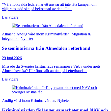
”Våra folkvalda ledare har ett ansvar att inte låta kampen om
väljarnas stöd ske på bekostnad av den tillit...
Läs vidare
Allmänt
,
Andlig vård inom Kriminalvården
,
Migration &
integration
,
Nyheter
Se seminarierna från Almedalen i efterhand
29 juni 2026
Missade du Sveriges kristna råds seminarier i Visby under årets
Almedalsvecka? Här finns allt att titta på i efterhand....
Läs vidare
Andlig vård inom Kriminalvården
,
Nyheter
Kriminalvården förlänger samarbetet med NAV och