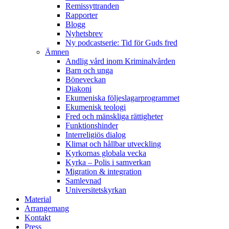
Remissyttranden
Rapporter
Blogg
Nyhetsbrev
Ny podcastserie: Tid för Guds fred
Ämnen
Andlig vård inom Kriminalvården
Barn och unga
Böneveckan
Diakoni
Ekumeniska följeslagarprogrammet
Ekumenisk teologi
Fred och mänskliga rättigheter
Funktionshinder
Interreligiös dialog
Klimat och hållbar utveckling
Kyrkornas globala vecka
Kyrka – Polis i samverkan
Migration & integration
Samlevnad
Universitetskyrkan
Material
Arrangemang
Kontakt
Press