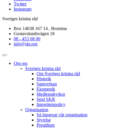
Twitter
Instagram
Sveriges kristna råd
Box 14038 167 14 , Bromma
Gustavslundsvägen 18
08 - 453 68 00
info@skr.org
Om oss
Sveriges kristna råd
Om Sveriges kristna råd
Historik
Samverkan
Ekumenik
Medlemskyrkor
Stöd SKR
Integritetspolicy
Organisation
Så fungerar vår organisation
Styrelse
Presidium