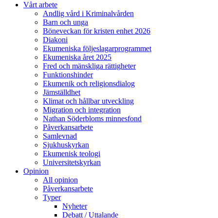
Vårt arbete
Andlig vård i Kriminalvården
Barn och unga
Böneveckan för kristen enhet 2026
Diakoni
Ekumeniska följeslagarprogrammet
Ekumeniska året 2025
Fred och mänskliga rättigheter
Funktionshinder
Ekumenik och religionsdialog
Jämställdhet
Klimat och hållbar utveckling
Migration och integration
Nathan Söderbloms minnesfond
Påverkansarbete
Samlevnad
Sjukhuskyrkan
Ekumenisk teologi
Universitetskyrkan
Opinion
All opinion
Påverkansarbete
Typer
Nyheter
Debatt / Uttalande