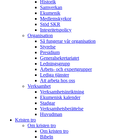
Historik
Samverkan
Ekumenik
Medlemskyrkor
Stöd SKR
Integritetspolicy
Organisation
Så fungerar vår organisation
Styrelse
Presidium
Generalsekretariatet
Ledningsgrupp
Arbets- och expertgrupper
Lediga tjänster
Att arbeta hos oss
Verksamhet
Verksamhetsinriktning
Ekumenisk kalender
Stadgar
Verksamhetsberättelse
Huvudman
Kristen tro
Om kristen tro
Om kristen tro
Bibeln