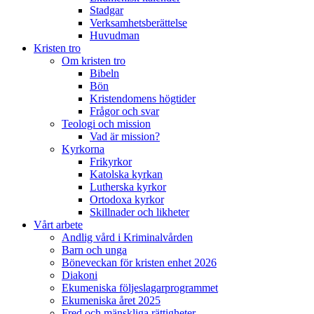
Stadgar
Verksamhetsberättelse
Huvudman
Kristen tro
Om kristen tro
Bibeln
Bön
Kristendomens högtider
Frågor och svar
Teologi och mission
Vad är mission?
Kyrkorna
Frikyrkor
Katolska kyrkan
Lutherska kyrkor
Ortodoxa kyrkor
Skillnader och likheter
Vårt arbete
Andlig vård i Kriminalvården
Barn och unga
Böneveckan för kristen enhet 2026
Diakoni
Ekumeniska följeslagarprogrammet
Ekumeniska året 2025
Fred och mänskliga rättigheter