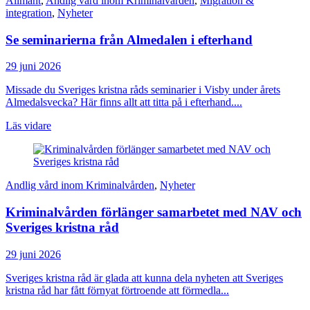
Allmänt
,
Andlig vård inom Kriminalvården
,
Migration &
integration
,
Nyheter
Se seminarierna från Almedalen i efterhand
29 juni 2026
Missade du Sveriges kristna råds seminarier i Visby under årets
Almedalsvecka? Här finns allt att titta på i efterhand....
Läs vidare
Andlig vård inom Kriminalvården
,
Nyheter
Kriminalvården förlänger samarbetet med NAV och
Sveriges kristna råd
29 juni 2026
Sveriges kristna råd är glada att kunna dela nyheten att Sveriges
kristna råd har fått förnyat förtroende att förmedla...