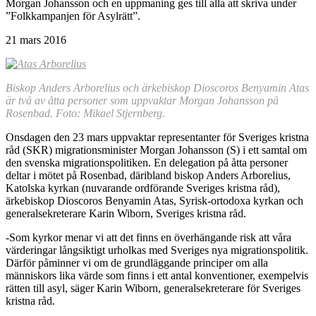
Morgan Johansson och en uppmaning ges till alla att skriva under
”Folkkampanjen för Asylrätt”.
21 mars 2016
Biskop Anders Arborelius och ärkebiskop Dioscoros Benyamin Atas
är två av åtta personer som uppvaktar Morgan Johansson på
Rosenbad. Foto: Mikael Stjernberg.
Onsdagen den 23 mars uppvaktar representanter för Sveriges kristna
råd (SKR) migrationsminister Morgan Johansson (S) i ett samtal om
den svenska migrationspolitiken. En delegation på åtta personer
deltar i mötet på Rosenbad, däribland biskop Anders Arborelius,
Katolska kyrkan (nuvarande ordförande Sveriges kristna råd),
ärkebiskop Dioscoros Benyamin Atas, Syrisk-ortodoxa kyrkan och
generalsekreterare Karin Wiborn, Sveriges kristna råd.
-Som kyrkor menar vi att det finns en överhängande risk att våra
värderingar långsiktigt urholkas med Sveriges nya migrationspolitik.
Därför påminner vi om de grundläggande principer om alla
människors lika värde som finns i ett antal konventioner, exempelvis
rätten till asyl, säger Karin Wiborn, generalsekreterare för Sveriges
kristna råd.