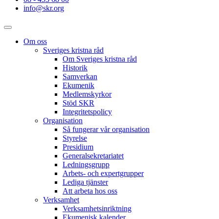
info@skr.org
Om oss
Sveriges kristna råd
Om Sveriges kristna råd
Historik
Samverkan
Ekumenik
Medlemskyrkor
Stöd SKR
Integritetspolicy
Organisation
Så fungerar vår organisation
Styrelse
Presidium
Generalsekretariatet
Ledningsgrupp
Arbets- och expertgrupper
Lediga tjänster
Att arbeta hos oss
Verksamhet
Verksamhetsinriktning
Ekumenisk kalender