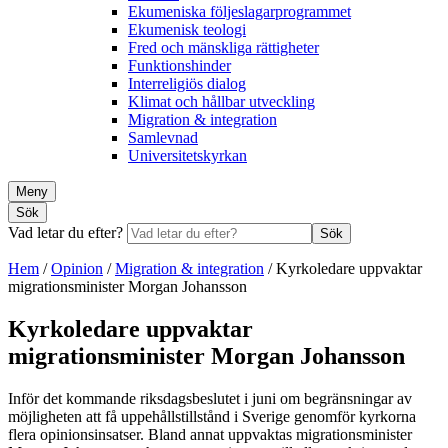
Ekumeniska följeslagarprogrammet
Ekumenisk teologi
Fred och mänskliga rättigheter
Funktionshinder
Interreligiös dialog
Klimat och hållbar utveckling
Migration & integration
Samlevnad
Universitetskyrkan
Meny
Sök
Vad letar du efter?
Sök
Hem
/
Opinion
/
Migration & integration
/
Kyrkoledare uppvaktar
migrationsminister Morgan Johansson
Kyrkoledare uppvaktar
migrationsminister Morgan Johansson
Inför det kommande riksdagsbeslutet i juni om begränsningar av
möjligheten att få uppehållstillstånd i Sverige genomför kyrkorna
flera opinionsinsatser. Bland annat uppvaktas migrationsminister