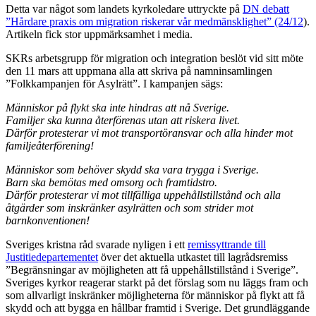
Detta var något som landets kyrkoledare uttryckte på
DN debatt
”Hårdare praxis om migration riskerar vår medmänsklighet” (24/12
).
Artikeln fick stor uppmärksamhet i media.
SKRs arbetsgrupp för migration och integration beslöt vid sitt möte
den 11 mars att uppmana alla att skriva på namninsamlingen
”Folkkampanjen för Asylrätt”. I kampanjen sägs:
Människor på flykt ska inte hindras att nå Sverige.
Familjer ska kunna återförenas utan att riskera livet.
Därför protesterar vi mot transportöransvar och alla hinder mot
familjeåterförening!
Människor som behöver skydd ska vara trygga i Sverige.
Barn ska bemötas med omsorg och framtidstro.
Därför protesterar vi mot tillfälliga uppehållstillstånd och alla
åtgärder som inskränker asylrätten och som strider mot
barnkonventionen!
Sveriges kristna råd svarade nyligen i ett
remissyttrande till
Justitiedepartementet
över det aktuella utkastet till lagrådsremiss
”Begränsningar av möjligheten att få uppehållstillstånd i Sverige”.
Sveriges kyrkor reagerar starkt på det förslag som nu läggs fram och
som allvarligt inskränker möjligheterna för människor på flykt att få
skydd och att bygga en hållbar framtid i Sverige. Det grundläggande