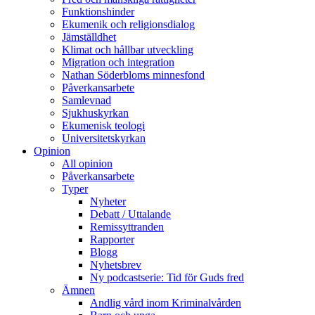
Funktionshinder
Ekumenik och religionsdialog
Jämställdhet
Klimat och hållbar utveckling
Migration och integration
Nathan Söderbloms minnesfond
Påverkansarbete
Samlevnad
Sjukhuskyrkan
Ekumenisk teologi
Universitetskyrkan
Opinion
All opinion
Påverkansarbete
Typer
Nyheter
Debatt / Uttalande
Remissyttranden
Rapporter
Blogg
Nyhetsbrev
Ny podcastserie: Tid för Guds fred
Ämnen
Andlig vård inom Kriminalvården