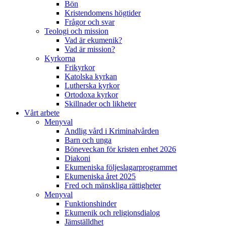
Bön
Kristendomens högtider
Frågor och svar
Teologi och mission
Vad är ekumenik?
Vad är mission?
Kyrkorna
Frikyrkor
Katolska kyrkan
Lutherska kyrkor
Ortodoxa kyrkor
Skillnader och likheter
Vårt arbete
Menyval
Andlig vård i Kriminalvården
Barn och unga
Böneveckan för kristen enhet 2026
Diakoni
Ekumeniska följeslagarprogrammet
Ekumeniska året 2025
Fred och mänskliga rättigheter
Menyval
Funktionshinder
Ekumenik och religionsdialog
Jämställdhet