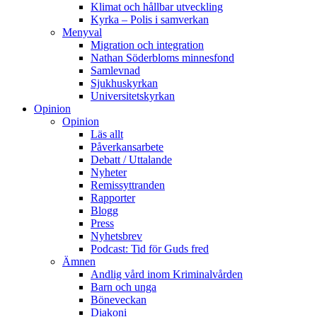
Klimat och hållbar utveckling
Kyrka – Polis i samverkan
Menyval
Migration och integration
Nathan Söderbloms minnesfond
Samlevnad
Sjukhuskyrkan
Universitetskyrkan
Opinion
Opinion
Läs allt
Påverkansarbete
Debatt / Uttalande
Nyheter
Remissyttranden
Rapporter
Blogg
Press
Nyhetsbrev
Podcast: Tid för Guds fred
Ämnen
Andlig vård inom Kriminalvården
Barn och unga
Böneveckan
Diakoni