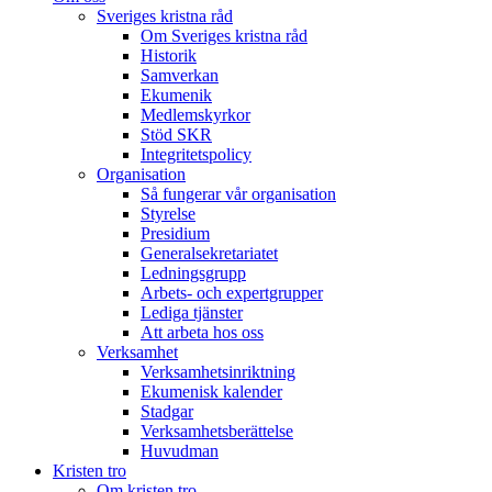
Sveriges kristna råd
Om Sveriges kristna råd
Historik
Samverkan
Ekumenik
Medlemskyrkor
Stöd SKR
Integritetspolicy
Organisation
Så fungerar vår organisation
Styrelse
Presidium
Generalsekretariatet
Ledningsgrupp
Arbets- och expertgrupper
Lediga tjänster
Att arbeta hos oss
Verksamhet
Verksamhetsinriktning
Ekumenisk kalender
Stadgar
Verksamhetsberättelse
Huvudman
Kristen tro
Om kristen tro