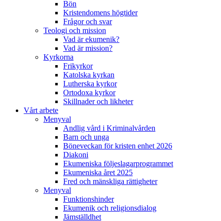
Bön
Kristendomens högtider
Frågor och svar
Teologi och mission
Vad är ekumenik?
Vad är mission?
Kyrkorna
Frikyrkor
Katolska kyrkan
Lutherska kyrkor
Ortodoxa kyrkor
Skillnader och likheter
Vårt arbete
Menyval
Andlig vård i Kriminalvården
Barn och unga
Böneveckan för kristen enhet 2026
Diakoni
Ekumeniska följeslagarprogrammet
Ekumeniska året 2025
Fred och mänskliga rättigheter
Menyval
Funktionshinder
Ekumenik och religionsdialog
Jämställdhet