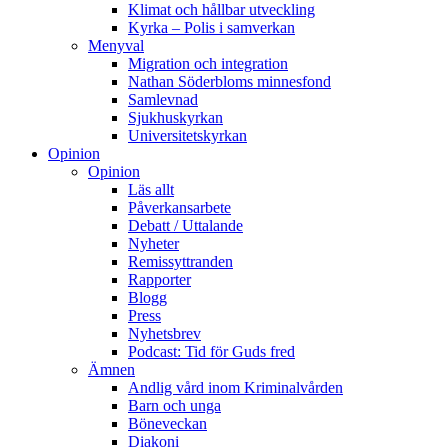
Klimat och hållbar utveckling
Kyrka – Polis i samverkan
Menyval
Migration och integration
Nathan Söderbloms minnesfond
Samlevnad
Sjukhuskyrkan
Universitetskyrkan
Opinion
Opinion
Läs allt
Påverkansarbete
Debatt / Uttalande
Nyheter
Remissyttranden
Rapporter
Blogg
Press
Nyhetsbrev
Podcast: Tid för Guds fred
Ämnen
Andlig vård inom Kriminalvården
Barn och unga
Böneveckan
Diakoni