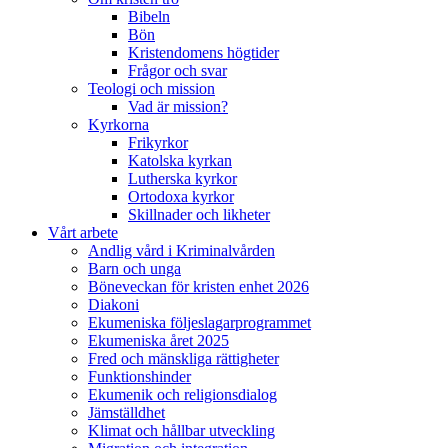
Bibeln
Bön
Kristendomens högtider
Frågor och svar
Teologi och mission
Vad är mission?
Kyrkorna
Frikyrkor
Katolska kyrkan
Lutherska kyrkor
Ortodoxa kyrkor
Skillnader och likheter
Vårt arbete
Andlig vård i Kriminalvården
Barn och unga
Böneveckan för kristen enhet 2026
Diakoni
Ekumeniska följeslagarprogrammet
Ekumeniska året 2025
Fred och mänskliga rättigheter
Funktionshinder
Ekumenik och religionsdialog
Jämställdhet
Klimat och hållbar utveckling