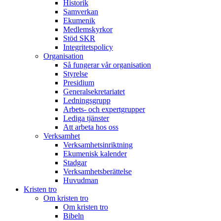
Historik
Samverkan
Ekumenik
Medlemskyrkor
Stöd SKR
Integritetspolicy
Organisation
Så fungerar vår organisation
Styrelse
Presidium
Generalsekretariatet
Ledningsgrupp
Arbets- och expertgrupper
Lediga tjänster
Att arbeta hos oss
Verksamhet
Verksamhetsinriktning
Ekumenisk kalender
Stadgar
Verksamhetsberättelse
Huvudman
Kristen tro
Om kristen tro
Om kristen tro
Bibeln