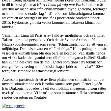
Det är tisdag morgon och tankesmedjan Fores och Diakonia bjuder
in till frukost på temat
Klart i Lima på väg mot Paris
. Lokalen är
överfull av människor från civilsamhället, myndigheterna, företagen
och andra intresserade. Jag är där eftersom klimatfrågorna kommer
att vara ett av Sveriges kristna råds prioriterade områden under
2015: Kyrkornas globala vecka kommer att fokusera klimat och
rättvisa.
Vägen från Lima till Paris är av fylld av möjligheter och svårighet.
Talarna ger olika perspektiv. Och det är Svante Axelsson från
Naturskyddsföreningen som säger: ”Klimatfrågan dör av att vara en
miljöfråga. Det måste vara en välfärdsfråga.” Hans poäng är att när
vi isolerar klimatfrågan blir den bara en kostnad. Vad skulle hända
om vi skickade näringsministern till förhandlingarna istället? Skulle
han kunna beskriva alla de möjligheter som finns i ny teknik och
energieffektivisering som faktiskt skapar jobb och tillväxt? 100%
förnybart samhälle är affärsmässigt lönsamt.
Axelssons påstående är ett av flera påståenden som sticker ut i det
mycket stimulerande och lärorika samtal som gavs. Petter Lydén
från Diakonia hoppades på ett stort folkligt engagemang som sätter
tryck på politikerna. Vi är många som instämmer. Hela seminariet
sändes dessutom på Youtube.