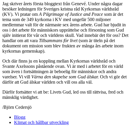
Jag skriver årets första bloggtext från Genevé. Under några dagar
besöker ledningen för Sveriges kristna råd Kyrkornas världsråd
(KV). Vi pratar om
A Pilgrimage of Justice and Peace
som är det
tema som de 349 kyrkorna i KV med ungefär 500 miljoner
medlemmar valt för de närmaste sex årens arbete. Gud har bjudit in
oss i det arbete för människors upprättelse och försoning som Gud
själv initierat för vår och världens skull. Vad innebär det för oss? Det
handlar om att vara
Tillsammans för livet
(som är titeln på det
dokument om mission som blev frukten av många års arbete inom
kyrkornas gemenskap).
Och där finns ju en koppling mellan Kyrkornas världsråd och
Svante Axelssons påstående ovan. Vi är med i arbetet för en värld
som även i fortsättningen är beboelig för människor och andra
varelser. Vi vill
Värna den skapelse som Gud älskar.
Och vi gör det
därför att Gud älskar världen och vill oss alla väl.
Därför fortsätter vi att be: Livets Gud, led oss till rättvisa, fred och
mänsklig värdighet.
/Björn Cedersjö
Blogg
Klimat och hållbar utveckling