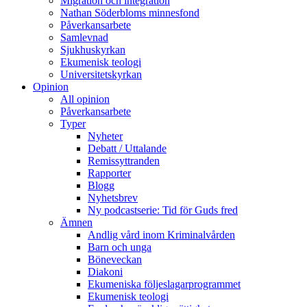
Migration och integration
Nathan Söderbloms minnesfond
Påverkansarbete
Samlevnad
Sjukhuskyrkan
Ekumenisk teologi
Universitetskyrkan
Opinion
All opinion
Påverkansarbete
Typer
Nyheter
Debatt / Uttalande
Remissyttranden
Rapporter
Blogg
Nyhetsbrev
Ny podcastserie: Tid för Guds fred
Ämnen
Andlig vård inom Kriminalvården
Barn och unga
Böneveckan
Diakoni
Ekumeniska följeslagarprogrammet
Ekumenisk teologi