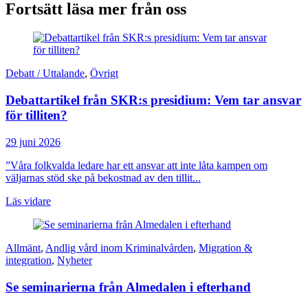
Fortsätt läsa mer från oss
Debatt / Uttalande
,
Övrigt
Debattartikel från SKR:s presidium: Vem tar ansvar
för tilliten?
29 juni 2026
”Våra folkvalda ledare har ett ansvar att inte låta kampen om
väljarnas stöd ske på bekostnad av den tillit...
Läs vidare
Allmänt
,
Andlig vård inom Kriminalvården
,
Migration &
integration
,
Nyheter
Se seminarierna från Almedalen i efterhand