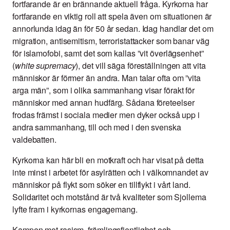
fortfarande är en brännande aktuell fråga. Kyrkorna har
fortfarande en viktig roll att spela även om situationen är
annorlunda idag än för 50 år sedan. Idag handlar det om
migration, antisemitism, terroristattacker som banar väg
för islamofobi, samt det som kallas ”vit överlägsenhet”
(
white supremacy
), det vill säga föreställningen att vita
människor är förmer än andra. Man talar ofta om ”vita
arga män”, som i olika sammanhang visar förakt för
människor med annan hudfärg. Sådana företeelser
frodas främst i sociala medier men dyker också upp i
andra sammanhang, till och med i den svenska
valdebatten.
Kyrkorna kan här bli en motkraft och har visat på detta
inte minst i arbetet för asylrätten och i välkomnandet av
människor på flykt som söker en tillflykt i vårt land.
Solidaritet och motstånd är två kvaliteter som Sjollema
lyfte fram i kyrkornas engagemang.
Kampen mot rasism, främlingsfientlighet och