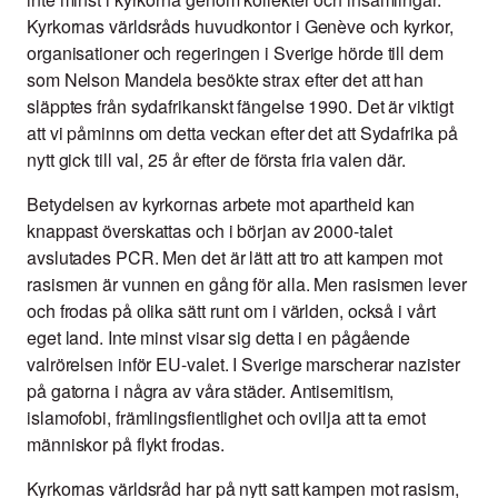
Kyrkornas världsråds huvudkontor i Genève och kyrkor,
organisationer och regeringen i Sverige hörde till dem
som Nelson Mandela besökte strax efter det att han
släpptes från sydafrikanskt fängelse 1990. Det är viktigt
att vi påminns om detta veckan efter det att Sydafrika på
nytt gick till val, 25 år efter de första fria valen där.
Betydelsen av kyrkornas arbete mot apartheid kan
knappast överskattas och i början av 2000-talet
avslutades PCR. Men det är lätt att tro att kampen mot
rasismen är vunnen en gång för alla. Men rasismen lever
och frodas på olika sätt runt om i världen, också i vårt
eget land. Inte minst visar sig detta i en pågående
valrörelsen inför EU-valet. I Sverige marscherar nazister
på gatorna i några av våra städer. Antisemitism,
islamofobi, främlingsfientlighet och ovilja att ta emot
människor på flykt frodas.
Kyrkornas världsråd har på nytt satt kampen mot rasism,