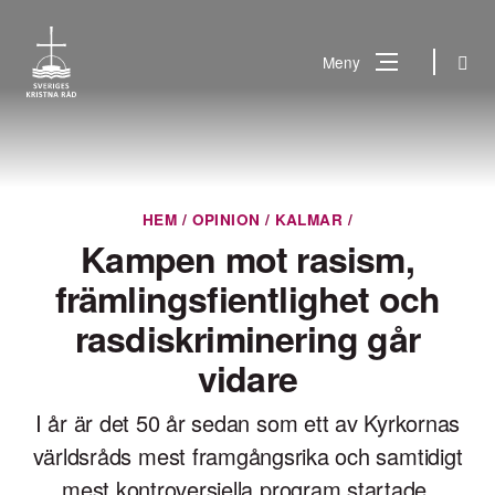
Gå
till
Sök
Meny
innehåll
Vad
Sök
letar
du
HEM
/
OPINION
/
KALMAR
/
efter?
Kampen mot rasism,
främlingsfientlighet och
rasdiskriminering går
vidare
I år är det 50 år sedan som ett av Kyrkornas
världsråds mest framgångsrika och samtidigt
mest kontroversiella program startade,