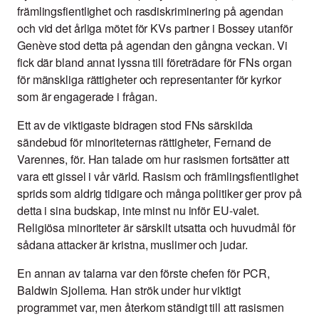
främlingsfientlighet och rasdiskriminering på agendan
och vid det årliga mötet för KVs partner i Bossey utanför
Genève stod detta på agendan den gångna veckan. Vi
fick där bland annat lyssna till företrädare för FNs organ
för mänskliga rättigheter och representanter för kyrkor
som är engagerade i frågan.
Ett av de viktigaste bidragen stod FNs särskilda
sändebud för minoriteternas rättigheter, Fernand de
Varennes, för. Han talade om hur rasismen fortsätter att
vara ett gissel i vår värld. Rasism och främlingsfientlighet
sprids som aldrig tidigare och många politiker ger prov på
detta i sina budskap, inte minst nu inför EU-valet.
Religiösa minoriteter är särskilt utsatta och huvudmål för
sådana attacker är kristna, muslimer och judar.
En annan av talarna var den förste chefen för PCR,
Baldwin Sjollema. Han strök under hur viktigt
programmet var, men återkom ständigt till att rasismen